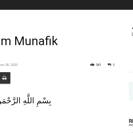
um Munafik
er 28, 2020
341
0
بِسْمِ اللَّهِ الرَّحْمَ
R