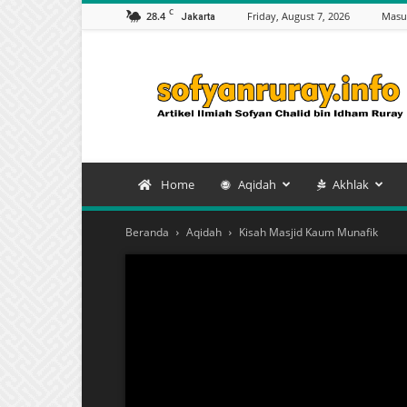
C
28.4
Friday, August 7, 2026
Masu
Jakarta
Artikel
Sofyan
Chalid
bin
Idham
Ruray
Home
Aqidah
Akhlak
Beranda
Aqidah
Kisah Masjid Kaum Munafik