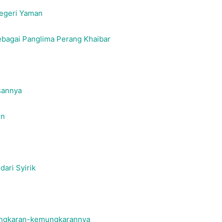
Negeri Yaman
Sebagai Panglima Perang Khaibar
sannya
in
ari Syirik
ungkaran-kemungkarannya