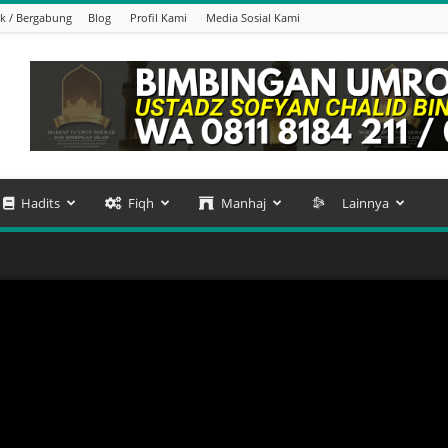
k / Bergabung
Blog
Profil Kami
Media Sosial Kami
Hadits
Fiqh
Manhaj
Lainnya