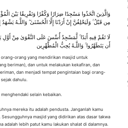
وَالَّذِينَ اتَّخَذُوا مَسْجِدًا ضِرَارًا وَكُفْرًا وَتَفْرِيقًا بَيْنَ الْمُؤْ
مِن قَبْلُ ۚ وَلَيَحْلِفُنَّ إِنْ أَرَدْنَا إِلَّا الْحُسْنَىٰ ۖ وَاللَّـهُ يَشْهَدُ إ
لَا تَقُمْ فِيهِ أَبَدًا ۚ لَّمَسْجِدٌ أُسِّسَ عَلَى التَّقْوَىٰ مِنْ أَوَّلِ ي
أَن يَتَطَهَّرُوا ۚ وَاللَّـهُ يُحِبُّ الْمُطَّهِّرِين
a orang-orang yang mendirikan masjid untuk
ng beriman), dan untuk melakukan kekafiran, dan
riman, dan menjadi tempat pengintaian bagi orang-
sejak dahulu.
 menghendaki selain kebaikan.
uhnya mereka itu adalah pendusta. Janganlah kamu
a. Sesungguhnya masjid yang didirikan atas dasar takwa
a adalah lebih patut kamu lakukan shalat di dalamnya.