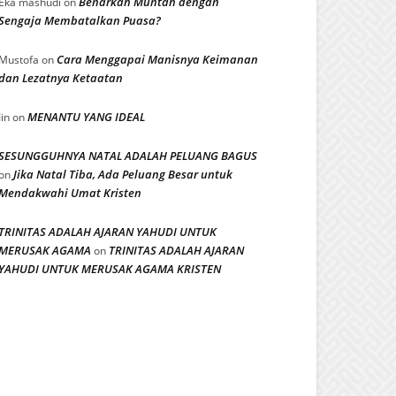
Benarkah Muntah dengan
Eka mashudi
on
Sengaja Membatalkan Puasa?
Cara Menggapai Manisnya Keimanan
Mustofa
on
dan Lezatnya Ketaatan
MENANTU YANG IDEAL
Iin
on
SESUNGGUHNYA NATAL ADALAH PELUANG BAGUS
Jika Natal Tiba, Ada Peluang Besar untuk
on
Mendakwahi Umat Kristen
TRINITAS ADALAH AJARAN YAHUDI UNTUK
MERUSAK AGAMA
TRINITAS ADALAH AJARAN
on
YAHUDI UNTUK MERUSAK AGAMA KRISTEN