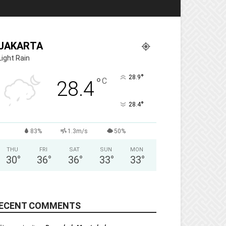
JAKARTA
Light Rain
°
28.9
°
C
28.4
°
28.4
83%
1.3m/s
50%
THU
FRI
SAT
SUN
MON
30
°
36
°
36
°
33
°
33
°
ECENT COMMENTS