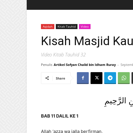
Aqidah
Kitab Tauhid
Video
Kisah Masjid Ka
Video Kitab Tauhid 32
Penulis
Artikel Sofyan Chalid bin Idham Ruray
-
Septemb
Share
نِ الرَّحِيمِ
BAB 11 DALIL KE 1
Allah ‘azza wa jalla berfirman,