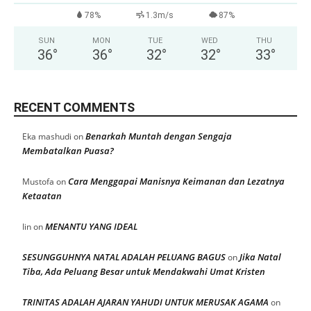
78%
1.3m/s
87%
SUN
MON
TUE
WED
THU
36
°
36
°
32
°
32
°
33
°
RECENT COMMENTS
Benarkah Muntah dengan Sengaja
Eka mashudi
on
Membatalkan Puasa?
Cara Menggapai Manisnya Keimanan dan Lezatnya
Mustofa
on
Ketaatan
MENANTU YANG IDEAL
Iin
on
SESUNGGUHNYA NATAL ADALAH PELUANG BAGUS
Jika Natal
on
Tiba, Ada Peluang Besar untuk Mendakwahi Umat Kristen
TRINITAS ADALAH AJARAN YAHUDI UNTUK MERUSAK AGAMA
on