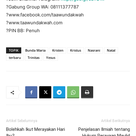
?Gabung Group WA: 08111377787
?www.facebook.com/taawundakwah
?www.taawundakwah.com
?PIN BB: Penuh
TOPIK
Bunda Maria
Kristen
Kristus
Nasrani
Natal
terbaru
Trinitas
Yesus
Artikel Sebelumnya
Artikel Berikutnya
Bolehkah Ikut Merayakan Hari
Penjelasan Ilmiah tentang
Ibu?
Hukum Perayaan Maulid