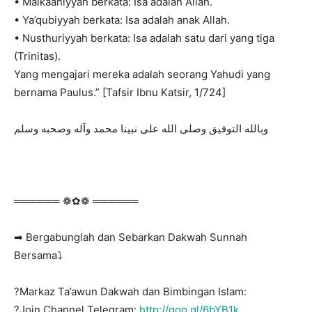
• Malkaaniyyah berkata: Isa adalah Allah.
• Ya’qubiyyah berkata: Isa adalah anak Allah.
• Nusthuriyyah berkata: Isa adalah satu dari yang tiga
(Trinitas).
Yang mengajari mereka adalah seorang Yahudi yang
bernama Paulus.” [Tafsir Ibnu Katsir, 1/724]
وبالله التوفيق وصلى الله على نبينا محمد وآله وصحبه وسلم
══════ ❁✿❁ ══════
➡ Bergabunglah dan Sebarkan Dakwah Sunnah
Bersama⤵
?Markaz Ta’awun Dakwah dan Bimbingan Islam:
?Join Channel Telegram:
http://goo.gl/6bYB1k