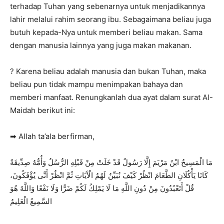
terhadap Tuhan yang sebenarnya untuk menjadikannya
lahir melalui rahim seorang ibu. Sebagaimana beliau juga
butuh kepada-Nya untuk memberi beliau makan. Sama
dengan manusia lainnya yang juga makan makanan.
? Karena beliau adalah manusia dan bukan Tuhan, maka
beliau pun tidak mampu menimpakan bahaya dan
memberi manfaat. Renungkanlah dua ayat dalam surat Al-
Maidah berikut ini:
➡ Allah ta’ala berfirman,
مَا الْمَسِيحُ ابْنُ مَرْيَمَ إِلَّا رَسُولٌ قَدْ خَلَتْ مِنْ قَبْلِهِ الرُّسُلُ وَأُمُّهُ صِدِّيقَةٌ
كَانَا يَأْكُلَانِ الطَّعَامَ انْظُرْ كَيْفَ نُبَيِّنُ لَهُمُ الْآَيَاتِ ثُمَّ انْظُرْ أَنَّى يُؤْفَكُونَ،
قُلْ أَتَعْبُدُونَ مِنْ دُونِ اللَّهِ مَا لَا يَمْلِكُ لَكُمْ ضَرًّا وَلَا نَفْعًا وَاللَّهُ هُوَ
السَّمِيعُ الْعَلِيمُ