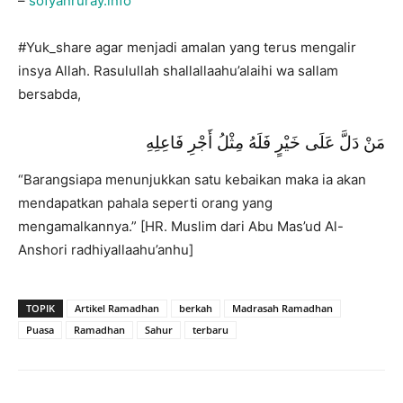
–
sofyanruray.info
#Yuk_share agar menjadi amalan yang terus mengalir
insya Allah. Rasulullah shallallaahu’alaihi wa sallam
bersabda,
مَنْ دَلَّ عَلَى خَيْرٍ فَلَهُ مِثْلُ أَجْرِ فَاعِلِهِ
“Barangsiapa menunjukkan satu kebaikan maka ia akan
mendapatkan pahala seperti orang yang
mengamalkannya.” [HR. Muslim dari Abu Mas’ud Al-
Anshori radhiyallaahu’anhu]
TOPIK
Artikel Ramadhan
berkah
Madrasah Ramadhan
Puasa
Ramadhan
Sahur
terbaru