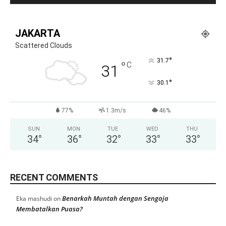
JAKARTA
Scattered Clouds
°
31.7
°
C
31
°
30.1
77%
1.3m/s
46%
SUN
MON
TUE
WED
THU
34
°
36
°
32
°
33
°
33
°
RECENT COMMENTS
Benarkah Muntah dengan Sengaja
Eka mashudi
on
Membatalkan Puasa?