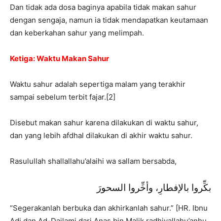
Dan tidak ada dosa baginya apabila tidak makan sahur
dengan sengaja, namun ia tidak mendapatkan keutamaan
dan keberkahan sahur yang melimpah.
Ketiga: Waktu Makan Sahur
Waktu sahur adalah sepertiga malam yang terakhir
sampai sebelum terbit fajar.[2]
Disebut makan sahur karena dilakukan di waktu sahur,
dan yang lebih afdhal dilakukan di akhir waktu sahur.
Rasulullah shallallahu’alaihi wa sallam bersabda,
بكِّروا بالإفطارِ، وأخِّروا السحورَ
“Segerakanlah berbuka dan akhirkanlah sahur.” [HR. Ibnu
Adi dan Ad-Dailami dari Anas bin Malik radhiyallahu’anhu,