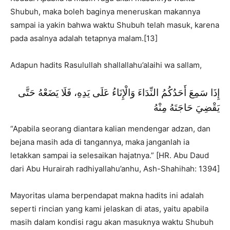
Shubuh, maka boleh baginya meneruskan makannya
sampai ia yakin bahwa waktu Shubuh telah masuk, karena
pada asalnya adalah tetapnya malam.[13]
Adapun hadits Rasulullah shallallahu’alaihi wa sallam,
إِذَا سَمِعَ أَحَدُكُمُ النِّدَاءَ وَالْإِنَاءُ عَلَى يَدِهِ، فَلَا يَضَعْهُ حَتَّى
يَقْضِيَ حَاجَتَهُ مِنْهُ
“Apabila seorang diantara kalian mendengar adzan, dan
bejana masih ada di tangannya, maka janganlah ia
letakkan sampai ia selesaikan hajatnya.” [HR. Abu Daud
dari Abu Hurairah radhiyallahu’anhu, Ash-Shahihah: 1394]
Mayoritas ulama berpendapat makna hadits ini adalah
seperti rincian yang kami jelaskan di atas, yaitu apabila
masih dalam kondisi ragu akan masuknya waktu Shubuh