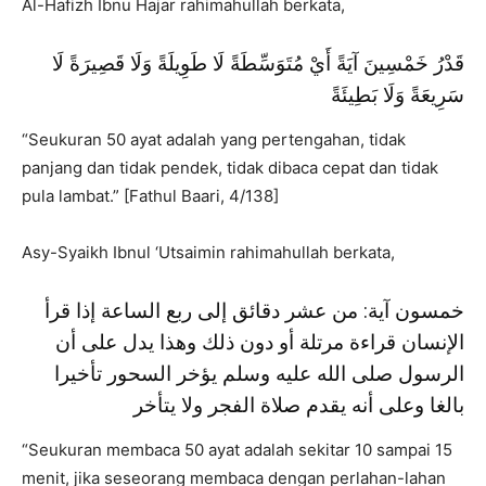
Al-Hafizh Ibnu Hajar rahimahullah berkata,
قَدْرُ خَمْسِينَ آيَةً أَيْ مُتَوَسِّطَةً لَا طَوِيلَةً وَلَا قَصِيرَةً لَا
سَرِيعَةً وَلَا بَطِيئَةً
“Seukuran 50 ayat adalah yang pertengahan, tidak
panjang dan tidak pendek, tidak dibaca cepat dan tidak
pula lambat.” [Fathul Baari, 4/138]
Asy-Syaikh Ibnul ‘Utsaimin rahimahullah berkata,
خمسون آية: من عشر دقائق إلى ربع الساعة إذا قرأ
الإنسان قراءة مرتلة أو دون ذلك وهذا يدل على أن
الرسول صلى الله عليه وسلم يؤخر السحور تأخيرا
بالغا وعلى أنه يقدم صلاة الفجر ولا يتأخر
“Seukuran membaca 50 ayat adalah sekitar 10 sampai 15
menit, jika seseorang membaca dengan perlahan-lahan