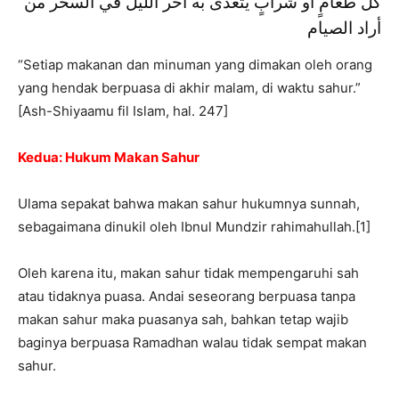
كل طعامٍ أو شرابٍ يَتَغَذَّى به آخر الليل في السحر من
أراد الصيام
“Setiap makanan dan minuman yang dimakan oleh orang
yang hendak berpuasa di akhir malam, di waktu sahur.”
[Ash-Shiyaamu fil Islam, hal. 247]
Kedua: Hukum Makan Sahur
Ulama sepakat bahwa makan sahur hukumnya sunnah,
sebagaimana dinukil oleh Ibnul Mundzir rahimahullah.[1]
Oleh karena itu, makan sahur tidak mempengaruhi sah
atau tidaknya puasa. Andai seseorang berpuasa tanpa
makan sahur maka puasanya sah, bahkan tetap wajib
baginya berpuasa Ramadhan walau tidak sempat makan
sahur.