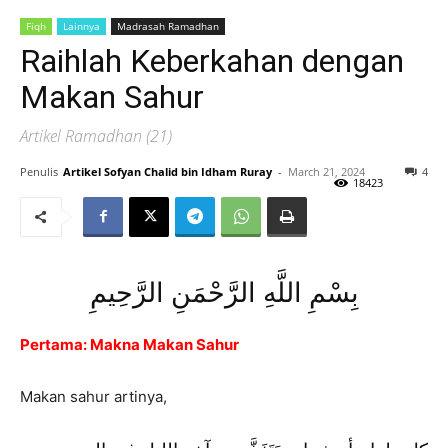
Fiqh
Lainnya
Madrasah Ramadhan
Raihlah Keberkahan dengan
Makan Sahur
Artikel Ramadhan (21)
Penulis
Artikel Sofyan Chalid bin Idham Ruray
-
March 21, 2024
4
18423
بِسْمِ اللَّهِ الرَّحْمَنِ الرَّحِيمِ
Pertama: Makna Makan Sahur
Makan sahur artinya,