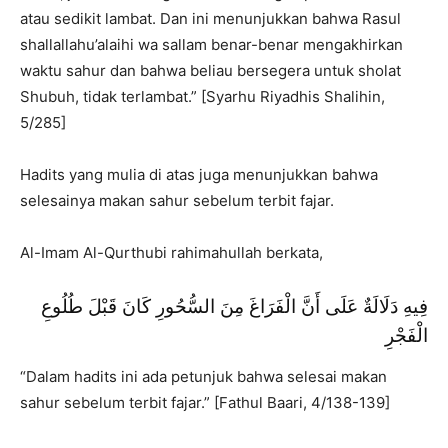
atau sedikit lambat. Dan ini menunjukkan bahwa Rasul
shallallahu’alaihi wa sallam benar-benar mengakhirkan
waktu sahur dan bahwa beliau bersegera untuk sholat
Shubuh, tidak terlambat.” [Syarhu Riyadhis Shalihin,
5/285]
Hadits yang mulia di atas juga menunjukkan bahwa
selesainya makan sahur sebelum terbit fajar.
Al-Imam Al-Qurthubi rahimahullah berkata,
فِيهِ دَلَالَةٌ عَلَى أَنَّ الْفَرَاغَ مِنَ السُّحُورِ كَانَ قَبْلَ طُلُوعِ
الْفَجْرِ
“Dalam hadits ini ada petunjuk bahwa selesai makan
sahur sebelum terbit fajar.” [Fathul Baari, 4/138-139]