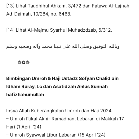
[13] Lihat Taudhihul Ahkam, 3/472 dan Fatawa Al-Lajnah
Ad-Daimah, 10/284, no. 6468.
[14] Lihat Al-Majmu Syarhul Muhadzdzab, 6/312.
وبالله التوفيق وصلى الله على نبينا محمد وآله وصحبه وسلم
═══ ❁✿❁ ═══
Bimbingan Umroh & Haji Ustadz Sofyan Chalid bin
Idham Ruray, Lc dan Asatidzah Ahlus Sunnah
hafizhahumullah
Insya Allah Keberangkatan Umroh dan Haji 2024
– Umroh I’tikaf Akhir Ramadhan, Lebaran di Makkah 17
Hari (1 April ’24)
– Umroh Syawwal Libur Lebaran (15 April ’24)