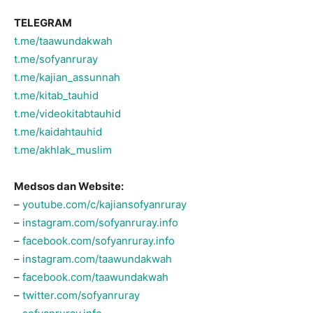
TELEGRAM
t.me/taawundakwah
t.me/sofyanruray
t.me/kajian_assunnah
t.me/kitab_tauhid
t.me/videokitabtauhid
t.me/kaidahtauhid
t.me/akhlak_muslim
Medsos dan Website:
–
youtube.com/c/kajiansofyanruray
–
instagram.com/sofyanruray.info
–
facebook.com/sofyanruray.info
–
instagram.com/taawundakwah
–
facebook.com/taawundakwah
–
twitter.com/sofyanruray