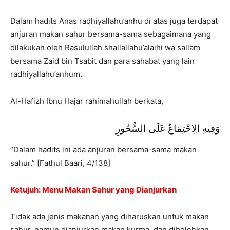
Dalam hadits Anas radhiyallahu’anhu di atas juga terdapat
anjuran makan sahur bersama-sama sebagaimana yang
dilakukan oleh Rasulullah shallallahu’alaihi wa sallam
bersama Zaid bin Tsabit dan para sahabat yang lain
radhiyallahu’anhum.
Al-Hafizh Ibnu Hajar rahimahullah berkata,
وَفِيهِ الِاجْتِمَاعُ عَلَى السُّحُورِ
“Dalam hadits ini ada anjuran bersama-sama makan
sahur.” [Fathul Baari, 4/138]
Ketujuh: Menu Makan Sahur yang Dianjurkan
Tidak ada jenis makanan yang diharuskan untuk makan
sahur, namun dianjurkan makan kurma, dan dibolehkan