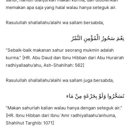
memakan apa saja yang halal walau hanya seteguk air.
Rasulullah shallallahu’alaihi wa sallam bersabda,
نِعْمَ سَحُورُ الْمُؤْمِنِ التَّمْرُ
“Sebaik-baik makanan sahur seorang mukmin adalah
kurma.” [HR. Abu Daud dan Ibnu Hibban dari Abu Hurairah
radhiyallaahu’ahu, Ash-Shahihah: 562]
Rasulullah shallallahu’alaihi wa sallam juga bersabda,
تَسَحَّرُوا وَلَوْ بِجَرْعَةٍ مِنْ مَاء
“Makan sahurlah kalian walau hanya dengan seteguk air.”
[HR. Ibnu Hibban dari Ibnu ‘Amr radhiyallaahu’anhuma,
Shahihut Targhib: 1071]