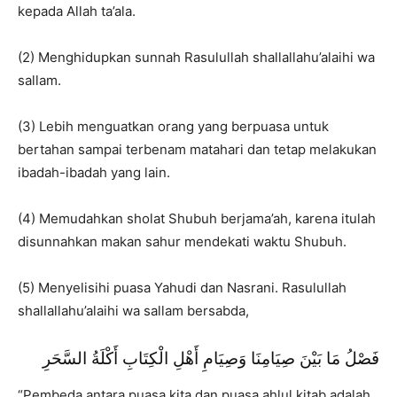
kepada Allah ta’ala.
(2) Menghidupkan sunnah Rasulullah shallallahu’alaihi wa
sallam.
(3) Lebih menguatkan orang yang berpuasa untuk
bertahan sampai terbenam matahari dan tetap melakukan
ibadah-ibadah yang lain.
(4) Memudahkan sholat Shubuh berjama’ah, karena itulah
disunnahkan makan sahur mendekati waktu Shubuh.
(5) Menyelisihi puasa Yahudi dan Nasrani. Rasulullah
shallallahu’alaihi wa sallam bersabda,
فَصْلُ مَا بَيْنَ صِيَامِنَا وَصِيَامِ أَهْلِ الْكِتَابِ أَكْلَةُ السَّحَرِ
“Pembeda antara puasa kita dan puasa ahlul kitab adalah