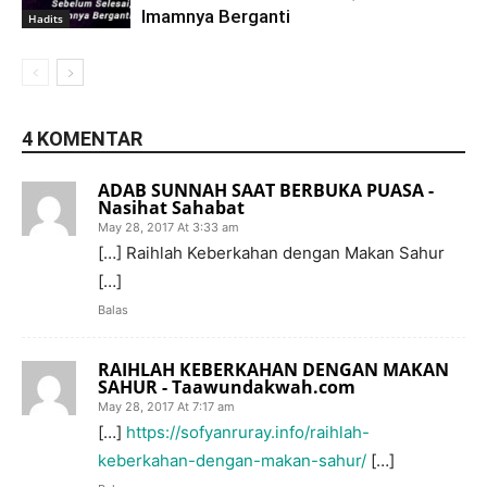
Imamnya Berganti
Hadits
4 KOMENTAR
ADAB SUNNAH SAAT BERBUKA PUASA -
Nasihat Sahabat
May 28, 2017 At 3:33 am
[…] Raihlah Keberkahan dengan Makan Sahur
[…]
Balas
RAIHLAH KEBERKAHAN DENGAN MAKAN
SAHUR - Taawundakwah.com
May 28, 2017 At 7:17 am
[…]
https://sofyanruray.info/raihlah-
keberkahan-dengan-makan-sahur/
[…]