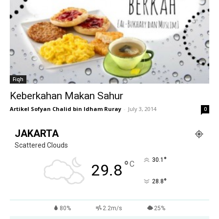
Fiqh
Keberkahan Makan Sahur
Artikel Sofyan Chalid bin Idham Ruray
-
July 3, 2014
0
JAKARTA
Scattered Clouds
°
30.1
°
C
29.8
°
28.8
80%
2.2m/s
25%