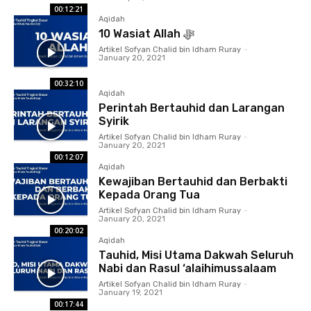
00:12:21
Aqidah
10 Wasiat Allah ﷻ
Artikel Sofyan Chalid bin Idham Ruray
-
January 20, 2021
00:32:10
Aqidah
Perintah Bertauhid dan Larangan
Syirik
Artikel Sofyan Chalid bin Idham Ruray
-
January 20, 2021
00:12:07
Aqidah
Kewajiban Bertauhid dan Berbakti
Kepada Orang Tua
Artikel Sofyan Chalid bin Idham Ruray
-
January 20, 2021
00:20:02
Aqidah
Tauhid, Misi Utama Dakwah Seluruh
Nabi dan Rasul ‘alaihimussalaam
Artikel Sofyan Chalid bin Idham Ruray
-
January 19, 2021
00:17:44