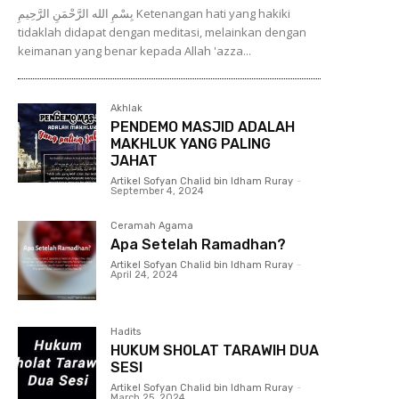
بِسْمِ الله الرَّحْمَنِ الرَّحِيمِ Ketenangan hati yang hakiki
tidaklah didapat dengan meditasi, melainkan dengan
keimanan yang benar kepada Allah 'azza...
Akhlak
PENDEMO MASJID ADALAH
MAKHLUK YANG PALING
JAHAT
Artikel Sofyan Chalid bin Idham Ruray
-
September 4, 2024
Ceramah Agama
Apa Setelah Ramadhan?
Artikel Sofyan Chalid bin Idham Ruray
-
April 24, 2024
Hadits
HUKUM SHOLAT TARAWIH DUA
SESI
Artikel Sofyan Chalid bin Idham Ruray
-
March 25, 2024