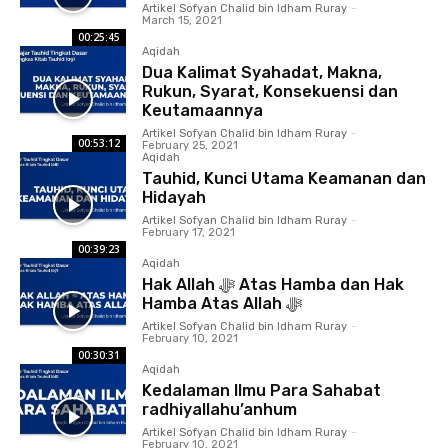
Artikel Sofyan Chalid bin Idham Ruray
-
March 15, 2021
00:25:45
Aqidah
Dua Kalimat Syahadat, Makna,
Rukun, Syarat, Konsekuensi dan
Keutamaannya
Artikel Sofyan Chalid bin Idham Ruray
-
00:53:12
February 25, 2021
Aqidah
Tauhid, Kunci Utama Keamanan dan
Hidayah
Artikel Sofyan Chalid bin Idham Ruray
-
February 17, 2021
00:39:23
Aqidah
Hak Allah ﷻ Atas Hamba dan Hak
Hamba Atas Allah ﷻ
Artikel Sofyan Chalid bin Idham Ruray
-
February 10, 2021
00:30:31
Aqidah
Kedalaman Ilmu Para Sahabat
radhiyallahu’anhum
Artikel Sofyan Chalid bin Idham Ruray
-
February 10, 2021