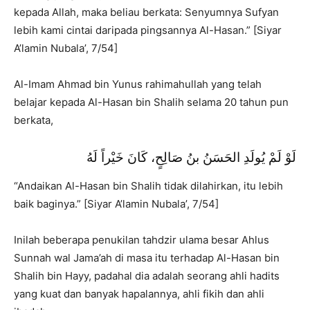
kepada Allah, maka beliau berkata: Senyumnya Sufyan
lebih kami cintai daripada pingsannya Al-Hasan.” [Siyar
A’lamin Nubala’, 7/54]
Al-Imam Ahmad bin Yunus rahimahullah yang telah
belajar kepada Al-Hasan bin Shalih selama 20 tahun pun
berkata,
لَوْ لَمْ يُولَدِ الحَسَنُ بنُ صَالِحٍ، كَانَ خَيْراً لَهُ
“Andaikan Al-Hasan bin Shalih tidak dilahirkan, itu lebih
baik baginya.” [Siyar A’lamin Nubala’, 7/54]
Inilah beberapa penukilan tahdzir ulama besar Ahlus
Sunnah wal Jama’ah di masa itu terhadap Al-Hasan bin
Shalih bin Hayy, padahal dia adalah seorang ahli hadits
yang kuat dan banyak hapalannya, ahli fikih dan ahli