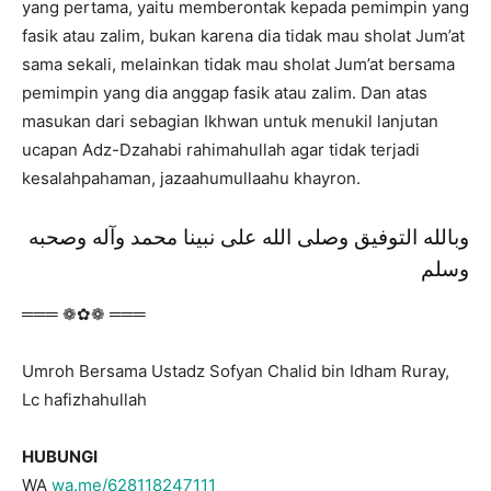
yang pertama, yaitu memberontak kepada pemimpin yang
fasik atau zalim, bukan karena dia tidak mau sholat Jum’at
sama sekali, melainkan tidak mau sholat Jum’at bersama
pemimpin yang dia anggap fasik atau zalim. Dan atas
masukan dari sebagian Ikhwan untuk menukil lanjutan
ucapan Adz-Dzahabi rahimahullah agar tidak terjadi
kesalahpahaman, jazaahumullaahu khayron.
وبالله التوفيق وصلى الله على نبينا محمد وآله وصحبه
وسلم
═══ ❁✿❁ ═══
Umroh Bersama Ustadz Sofyan Chalid bin Idham Ruray,
Lc hafizhahullah
HUBUNGI
WA
wa.me/628118247111