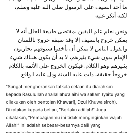
ما أخذ السيف على الرسول صلى الله عليه وسلم،
لكنه أنكر عليه
ونحن نعلم علم اليقين بمقتضى طبيعة الحال أنه لا
يمكن خروج بالسيف إلا وقد سبقه خروج باللسان
والقول. الناس لا يمكن أن يأخذوا سيوفهم يحاربون
الإمام بدون شيء يثيرهم، لا بد أن يكون هنـاك شيء
يثـيرهم وهو الكلام. فيكون الخروج على الأئمة بالكلام
خروجاً حقيقة، دلت عليه السنة ودل عليه الواقع
“Sangat mengherankan tatkala celaan itu diarahkan
kepada Rasulullah shallallahu’alaihi wa sallam (yaitu yang
dilakukan oleh pentolan Khawarij, Dzul Khuwaisiroh).
Dikatakan kepada beliau, “Berlaku adillah!” Juga
dikatakan, “Pembagianmu ini tidak menginginkan wajah
Allah!” Ini adalah sebesar-besarnya dalil yang
menunjukkan bahwa memberontak kepada penguasa bisa