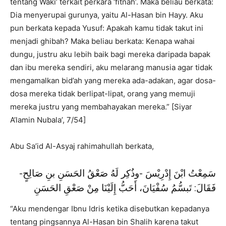
tentang Waki’ terkait perkara ‘fitnah’. Maka beliau berkata:
Dia menyerupai gurunya, yaitu Al-Hasan bin Hayy. Aku
pun berkata kepada Yusuf: Apakah kamu tidak takut ini
menjadi ghibah? Maka beliau berkata: Kenapa wahai
dungu, justru aku lebih baik bagi mereka daripada bapak
dan ibu mereka sendiri, aku melarang manusia agar tidak
mengamalkan bid’ah yang mereka ada-adakan, agar dosa-
dosa mereka tidak berlipat-lipat, orang yang memuji
mereka justru yang membahayakan mereka.” [Siyar
A’lamin Nubala’, 7/54]
Abu Sa’id Al-Asyaj rahimahullah berkata,
سَمِعْتُ ابْنَ إِدْرِيْسَ -وذُكِر لَهُ صَعْقُ الحَسَنِ بنِ صَالِحٍ-
فَقَالَ: تَبسُّمُ سُفْيَانَ، أَحَبُّ إِلَيْنَا مِنْ صَعْقِ الحَسَنِ
“Aku mendengar Ibnu Idris ketika disebutkan kepadanya
tentang pingsannya Al-Hasan bin Shalih karena takut