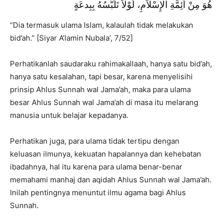
هُوَ مِنْ أَئِمَّةِ الإِسْلاَمِ، لَوْلاَ تَلَبُّسُهُ بِبِدعَةٍ
“Dia termasuk ulama Islam, kalaulah tidak melakukan
bid’ah.” [Siyar A’lamin Nubala’, 7/52]
Perhatikanlah saudaraku rahimakallaah, hanya satu bid’ah,
hanya satu kesalahan, tapi besar, karena menyelisihi
prinsip Ahlus Sunnah wal Jama’ah, maka para ulama
besar Ahlus Sunnah wal Jama’ah di masa itu melarang
manusia untuk belajar kepadanya.
Perhatikan juga, para ulama tidak tertipu dengan
keluasan ilmunya, kekuatan hapalannya dan kehebatan
ibadahnya, hal itu karena para ulama benar-benar
memahami manhaj dan aqidah Ahlus Sunnah wal Jama’ah.
Inilah pentingnya menuntut ilmu agama bagi Ahlus
Sunnah.