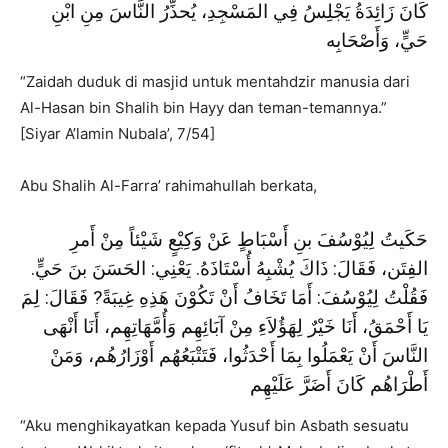
كَانَ زَائِدَةُ يَجْلِسُ فِي المَسْجِدِ، يُحذِّرُ النَّاسَ مِنِ ابْنِ
حَيٍّ، وَأَصْحَابِه
“Zaidah duduk di masjid untuk mentahdzir manusia dari
Al-Hasan bin Shalih bin Hayy dan teman-temannya.”
[Siyar A’lamin Nubala’, 7/54]
Abu Shalih Al-Farra’ rahimahullah berkata,
حَكَيتُ لِيُوْسُفَ بنِ أَسْبَاطٍ عَنْ وَكِيْعٍ شَيْئاً مِنْ أَمرِ
الفِتَن، فَقَالَ: ذَاكَ يُشْبِهُ أُسْتَاذَهُ. يَعْنِي: الحَسَنَ بنَ حَيٍّ.
فَقُلْتُ لِيُوْسُفَ: أَمَا تَخَافُ أَنْ تَكُوْنَ هَذِهِ غِيبَةً? فَقَالَ: لِمَ
يَا أَحْمَقُ، أَنَا خَيْرٌ لِهَؤُلاَءِ مِنْ آبَائِهِم وَأُمَّهَاتِهِم، أَنَا أَنْهَى
النَّاسَ أَنْ يَعْمَلُوا بِمَا أَحْدَثُوا، فَتَتْبَعُهُم أَوْزَارُهُم، وَمَنْ
أَطْرَاهُم كَانَ أَضَرَّ عَلَيْهِم
“Aku menghikayatkan kepada Yusuf bin Asbath sesuatu