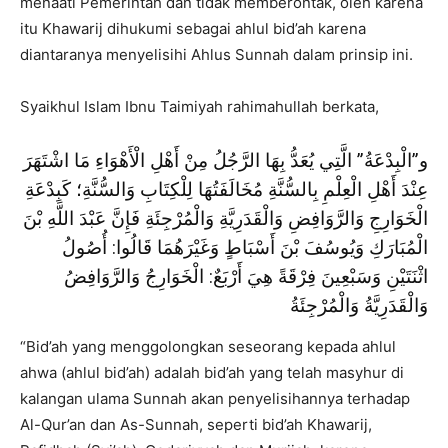
menaati Pemerintah dan tidak memberontak, oleh karena
itu Khawarij dihukumi sebagai ahlul bid’ah karena
diantaranya menyelisihi Ahlus Sunnah dalam prinsip ini.
Syaikhul Islam Ibnu Taimiyah rahimahullah berkata,
و”الْبِدْعَةُ” الَّتِي يُعَدُّ بِهَا الرَّجُلُ مِنْ أَهْلِ الْأَهْوَاءِ مَا اشْتَهَرَ
عِنْدَ أَهْلِ الْعِلْمِ بِالسُّنَّةِ مُخَالَفَتُهَا لِلْكِتَابِ وَالسُّنَّةِ؛ كَبِدْعَةِ
الْخَوَارِجِ وَالرَّوَافِضِ وَالْقَدَرِيَّةِ وَالْمُرْجِئَةِ فَإِنَّ عَبْدَ اللَّهِ بْنَ
الْمُبَارَكِ وَيُوسُفَ بْنَ أَسْبَاطٍ وَغَيْرَهُمَا قَالُوا: أُصُولُ
اثْنَتَيْنِ وَسَبْعِينَ فِرْقَةً هِيَ أَرْبَعٌ: الْخَوَارِجُ وَالرَّوَافِضُ
وَالْقَدَرِيَّةُ وَالْمُرْجِئَةُ
“Bid’ah yang menggolongkan seseorang kepada ahlul
ahwa (ahlul bid’ah) adalah bid’ah yang telah masyhur di
kalangan ulama Sunnah akan penyelisihannya terhadap
Al-Qur’an dan As-Sunnah, seperti bid’ah Khawarij,