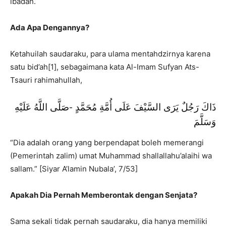
ibadah.
Ada Apa Dengannya?
Ketahuilah saudaraku, para ulama mentahdzirnya karena
satu bid’ah[1], sebagaimana kata Al-Imam Sufyan Ats-
Tsauri rahimahullah,
ذَاكَ رَجُلٌ يَرَى السَّيْفَ عَلَى أُمَّةِ مُحَمَّدٍ -صَلَّى اللَّهُ عَلَيْهِ
وَسَلَّمَ
“Dia adalah orang yang berpendapat boleh memerangi
(Pemerintah zalim) umat Muhammad shallallahu’alaihi wa
sallam.” [Siyar A’lamin Nubala’, 7/53]
Apakah Dia Pernah Memberontak dengan Senjata?
Sama sekali tidak pernah saudaraku, dia hanya memiliki