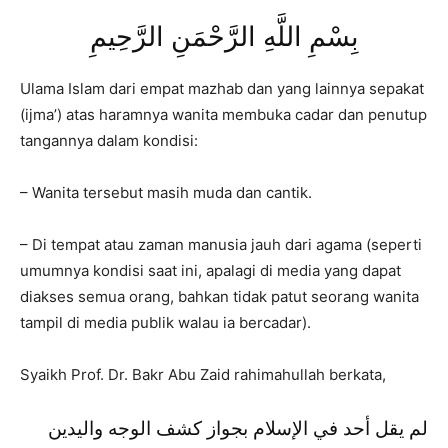
بِسْمِ اللَّهِ الرَّحْمَنِ الرَّحِيمِ
Ulama Islam dari empat mazhab dan yang lainnya sepakat
(ijma’) atas haramnya wanita membuka cadar dan penutup
tangannya dalam kondisi:
– Wanita tersebut masih muda dan cantik.
– Di tempat atau zaman manusia jauh dari agama (seperti
umumnya kondisi saat ini, apalagi di media yang dapat
diakses semua orang, bahkan tidak patut seorang wanita
tampil di media publik walau ia bercadar).
Syaikh Prof. Dr. Bakr Abu Zaid rahimahullah berkata,
لم يقل أحد في الإسلام بجواز كشف الوجه واليدين