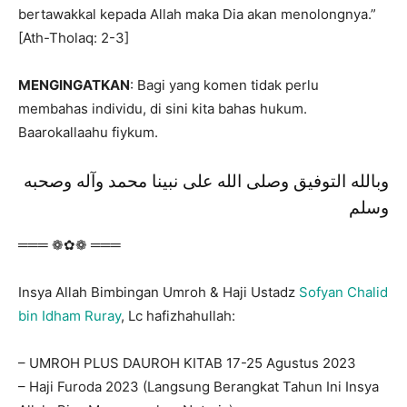
bertawakkal kepada Allah maka Dia akan menolongnya.”
[Ath-Tholaq: 2-3]
MENGINGATKAN
: Bagi yang komen tidak perlu
membahas individu, di sini kita bahas hukum.
Baarokallaahu fiykum.
وبالله التوفيق وصلى الله على نبينا محمد وآله وصحبه
وسلم
═══ ❁✿❁ ═══
Insya Allah Bimbingan Umroh & Haji Ustadz
Sofyan Chalid
bin Idham Ruray
, Lc hafizhahullah:
– UMROH PLUS DAUROH KITAB 17-25 Agustus 2023
– Haji Furoda 2023 (Langsung Berangkat Tahun Ini Insya