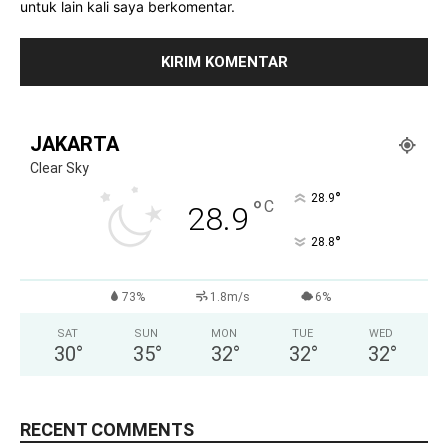
untuk lain kali saya berkomentar.
JAKARTA
Clear Sky
°
28.9
°
C
28.9
°
28.8
73%
1.8m/s
6%
SAT
SUN
MON
TUE
WED
30
°
35
°
32
°
32
°
32
°
RECENT COMMENTS