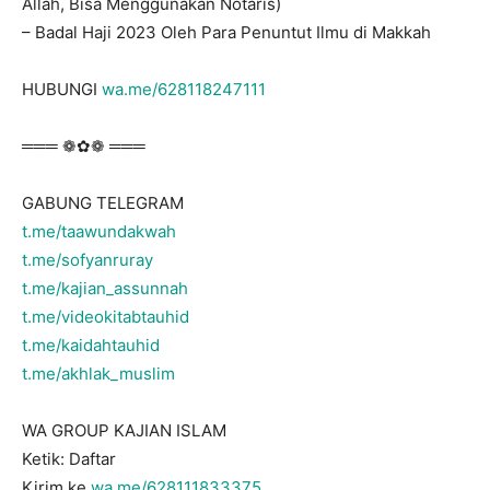
Allah, Bisa Menggunakan Notaris)
– Badal Haji 2023 Oleh Para Penuntut Ilmu di Makkah
HUBUNGI
wa.me/628118247111
═══ ❁✿❁ ═══
GABUNG TELEGRAM
t.me/taawundakwah
t.me/sofyanruray
t.me/kajian_assunnah
t.me/videokitabtauhid
t.me/kaidahtauhid
t.me/akhlak_muslim
WA GROUP KAJIAN ISLAM
Ketik: Daftar
Kirim ke
wa.me/628111833375