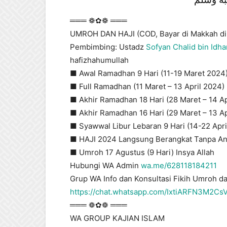
═══ ❁✿❁ ═══
UMROH DAN HAJI (COD, Bayar di Makkah di 
Pembimbing: Ustadz
Sofyan Chalid bin Idh
hafizhahumullah
■ Awal Ramadhan 9 Hari (11-19 Maret 2024
■ Full Ramadhan (11 Maret – 13 April 2024)
■ Akhir Ramadhan 18 Hari (28 Maret – 14 Ap
■ Akhir Ramadhan 16 Hari (29 Maret – 13 Ap
■ Syawwal Libur Lebaran 9 Hari (14-22 Apri
■ HAJI 2024 Langsung Berangkat Tanpa An
■ Umroh 17 Agustus (9 Hari) Insya Allah
Hubungi WA Admin
wa.me/628118184211
Grup WA Info dan Konsultasi Fikih Umroh da
https://chat.whatsapp.com/IxtiARFN3M2C
═══ ❁✿❁ ═══
WA GROUP KAJIAN ISLAM