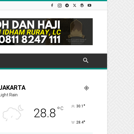
JAKARTA
Light Rain
°
30.1
°
C
28.8
°
28.4