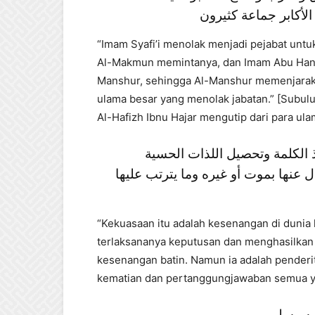
لأكابر جماعة كثيرون
“Imam Syafi’i menolak menjadi pejabat untuk
Al-Makmun memintanya, dan Imam Abu Hanifa
Manshur, sehingga Al-Manshur memenjarak
ulama besar yang menolak jabatan.” [Subulu
Al-Hafizh Ibnu Hajar mengutip dari para ula
 الكلمة وتحصيل اللذات الحسية
عنها بموت أو غيره وما يترتب عليها
“Kekuasaan itu adalah kesenangan di dunia 
terlaksananya keputusan dan menghasilkan
kesenangan batin. Namun ia adalah penderita
kematian dan pertanggungjawaban semua yang
به وسلم