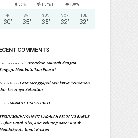
86%
1.3m/s
100%
FRI
SAT
SUN
MON
TUE
30
°
35
°
35
°
32
°
32
°
ECENT COMMENTS
Benarkah Muntah dengan
Eka mashudi
on
Sengaja Membatalkan Puasa?
Cara Menggapai Manisnya Keimanan
Mustofa
on
dan Lezatnya Ketaatan
MENANTU YANG IDEAL
Iin
on
SESUNGGUHNYA NATAL ADALAH PELUANG BAGUS
Jika Natal Tiba, Ada Peluang Besar untuk
on
Mendakwahi Umat Kristen