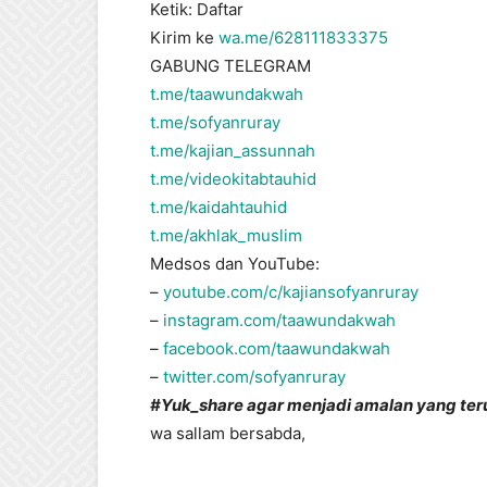
Ketik: Daftar
Kirim ke
wa.me/628111833375
GABUNG TELEGRAM
t.me/taawundakwah
t.me/sofyanruray
t.me/kajian_assunnah
t.me/videokitabtauhid
t.me/kaidahtauhid
t.me/akhlak_muslim
Medsos dan YouTube:
–
youtube.com/c/kajiansofyanruray
–
instagram.com/taawundakwah
–
facebook.com/taawundakwah
–
twitter.com/sofyanruray
#Yuk_share
agar menjadi amalan yang teru
wa sallam bersabda,