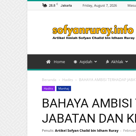
C
28.8
Friday, August 7, 2026
Masu
Jakarta
Artikel
Sofyan
Chalid
bin
Idham
Ruray
Home
Aqidah
Akhlak
Beranda
Hadits
BAHAYA AMBISI TERHADAP JAB
Hadits
Manhaj
BAHAYA AMBISI
JABATAN DAN 
Penulis
Artikel Sofyan Chalid bin Idham Ruray
-
Februar