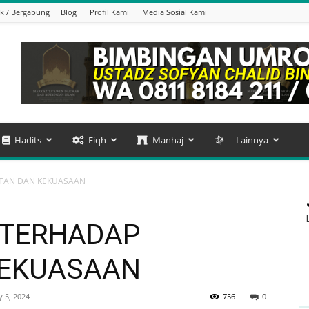
k / Bergabung
Blog
Profil Kami
Media Sosial Kami
Hadits
Fiqh
Manhaj
Lainnya
ATAN DAN KEKUASAAN
 TERHADAP
KEKUASAAN
y 5, 2024
756
0