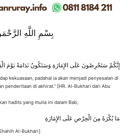
بِسْمِ اللَّهِ الرَّحْمَ
إِنَّكُمْ سَتَحْرِصُونَ عَلَى الإِمَارَةِ وَسَتَكُونُ نَدَامَةً يَوْمَ الْقِ
dap kekuasaan, padahal ia akan menjadi penyesalan di
n penderitaan di akhirat.” [HR. Al-Bukhari dari Abu
an hadits yang mulia ini dalam Bab,
مَا يُكْرَهُ مِنَ الْحِرْصِ عَلَى الإِمَارَةِ
Shahih Al-Bukhari]