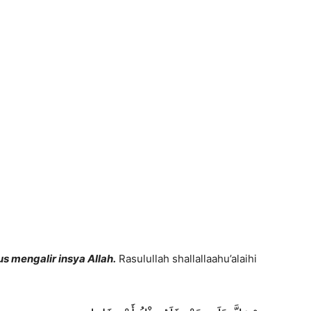
s mengalir insya Allah.
Rasulullah shallallaahu’alaihi