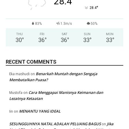
28.4
°
28.4
83%
1.3m/s
50%
THU
FRI
SAT
SUN
MON
30
°
36
°
36
°
33
°
33
°
RECENT COMMENTS
Benarkah Muntah dengan Sengaja
Eka mashudi
on
Membatalkan Puasa?
Cara Menggapai Manisnya Keimanan dan
Mustofa
on
Lezatnya Ketaatan
MENANTU YANG IDEAL
Iin
on
SESUNGGUHNYA NATAL ADALAH PELUANG BAGUS
Jika
on