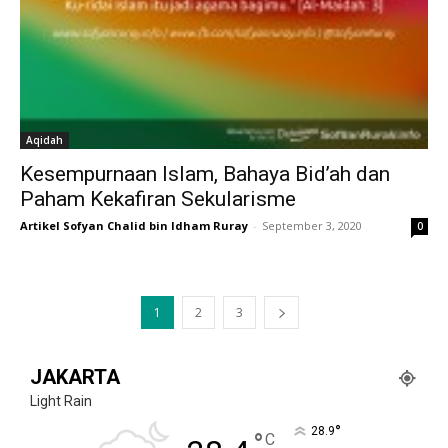
Aqidah
Kesempurnaan Islam, Bahaya Bid’ah dan
Paham Kekafiran Sekularisme
Artikel Sofyan Chalid bin Idham Ruray
-
September 3, 2020
0
1
2
3
JAKARTA
Light Rain
°
28.9
°
C