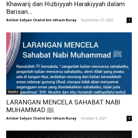
Khawarij dan Hizbiyyah Harakiyyah dalam
Barisan...
Artikel Sofyan Chalid bin Idham Ruray
-
September 27, 2022
1
Hadits
LARANGAN MENCELA SAHABAT NABI
MUHAMMAD ﷺ
Artikel Sofyan Chalid bin Idham Ruray
-
October 9, 2021
0