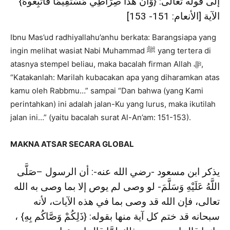
إلى قوله تعالى: {وَأَنَّ هَذَا صِرَاطِي مُسْتَقِيمًا فَاتَّبِعُوهُ}
الآية [الأنعام: 151- 153]
Ibnu Mas’ud radhiyallahu’anhu berkata: Barangsiapa yang
ingin melihat wasiat Nabi Muhammad ﷺ yang tertera di
atasnya stempel beliau, maka bacalah firman Allah ﷻ,
“Katakanlah: Marilah kubacakan apa yang diharamkan atas
kamu oleh Rabbmu…” sampai “Dan bahwa (yang Kami
perintahkan) ini adalah jalan-Ku yang lurus, maka ikutilah
jalan ini…” (yaitu bacalah surat Al-An’am: 151-153).
MAKNA ATSAR SECARA GLOBAL
يذكر ابن مسعود -رضي الله عنه-: أن الرسول –صَلَّى
اللَّهُ عَلَيْهِ وَسَلَّمَ- لو وصى لم يوص إلا بما وصى به الله
تعالى، فإن الله قد وصى بما في هذه الآيات، لأنه
سبحانه قد ختم كل آية منها بقوله: {ذَلِكُمْ وَصَّاكُم بِهِ} ،