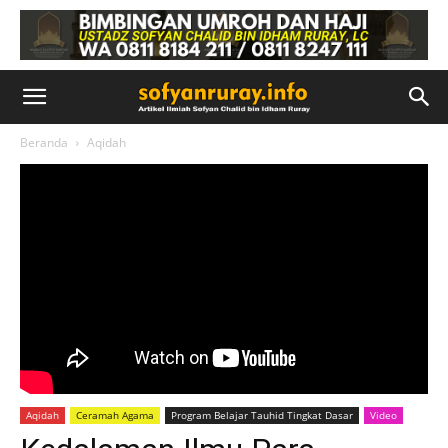
Beranda
Aqidah
Aqidah
Ceramah Agama
Program Belajar Tauhid Tingkat Dasar
Video