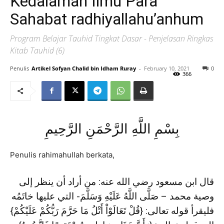
Kedalaman Ilmu Para
Sahabat radhiyallahu’anhum
Program Belajar Tauhid Tingkat Dasar - Penjelasan Ringkas
Kitab Tauhid (6)
Penulis
Artikel Sofyan Chalid bin Idham Ruray
-
February 10, 2021
0
366
بِسْمِ اللَّهِ الرَّحْمَنِ الرَّحِيمِ
Penulis rahimahullah berkata,
قال ابن مسعود رضي الله عنه: من أراد أن ينظر إلى
وصية محمد – صَلَّى اللَّهُ عَلَيْهِ وَسَلَّمَ- التي عليها خاتَمُه
فليقرأ قوله تعالى: {قُلْ تَعَالَوْاْ أَتْلُ مَا حَرَّمَ رَبُّكُمْ عَلَيْكُمْ}