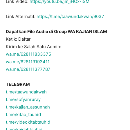
Link Video:
https://youtu.be/jmjjHOx-iSM
Link Alternatif:
https://t.me/taawundakwah/9037
Dapatkan File Audio di Group WA KAJIAN ISLAM
Ketik: Daftar
Kirim ke Salah Satu Admin:
wa.me/628111833375
wa.me/628119193411
wa.me/628111377787
TELEGRAM
t.me/taawundakwah
t.me/sofyanruray
t.me/kajian_assunnah
t.me/kitab_tauhid
t.me/videokitabtauhid
t.me/kaidahtauhid