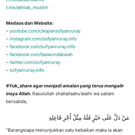
t.me/akhlak_muslim
Medsos dan Website:
–
youtube.com/c/kajiansofyanruray
–
instagram.com/sofyanruray.info
–
facebook.com/sofyanruray.info
–
facebook.com/taawundakwah
–
twitter.com/sofyanruray
–
sofyanruray.info
#Yuk_share agar menjadi amalan yang terus mengalir
insya Allah.
Rasulullah shallallaahu’alaihi wa sallam
bersabda,
مَنْ دَلَّ عَلَى خَيْرٍ فَلَهُ مِثْلُ أَجْرِ فَاعِلِهِ
“Barangsiapa menunjukkan satu kebaikan maka ia akan