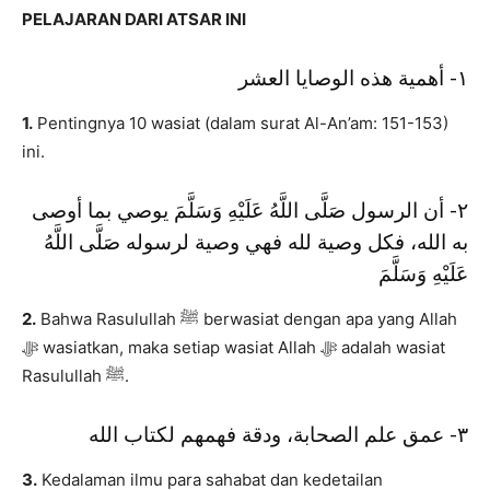
PELAJARAN DARI ATSAR INI
١- أهمية هذه الوصايا العشر
1.
Pentingnya 10 wasiat (dalam surat Al-An’am: 151-153)
ini.
٢- أن الرسول صَلَّى اللَّهُ عَلَيْهِ وَسَلَّمَ يوصي بما أوصى
به الله، فكل وصية لله فهي وصية لرسوله صَلَّى اللَّهُ
عَلَيْهِ وَسَلَّمَ
2.
Bahwa Rasulullah ﷺ berwasiat dengan apa yang Allah
ﷻ wasiatkan, maka setiap wasiat Allah ﷻ adalah wasiat
Rasulullah ﷺ.
٣- عمق علم الصحابة، ودقة فهمهم لكتاب الله
3.
Kedalaman ilmu para sahabat dan kedetailan