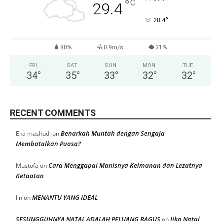
°
C
29.4
°
28.4
80%
0.9m/s
31%
FRI
SAT
SUN
MON
TUE
34
°
35
°
33
°
32
°
32
°
RECENT COMMENTS
Benarkah Muntah dengan Sengaja
Eka mashudi
on
Membatalkan Puasa?
Cara Menggapai Manisnya Keimanan dan Lezatnya
Mustofa
on
Ketaatan
MENANTU YANG IDEAL
Iin
on
SESUNGGUHNYA NATAL ADALAH PELUANG BAGUS
Jika Natal
on