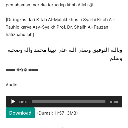
pemahaman mereka terhadap kitab Allah ﷻ.
[Diringkas dari Kitab Al-Mulakhkhos fi Syarhi Kitab At-
Tauhid karya Asy-Syaikh Prof. Dr. Shalih Al-Fauzan
hafizhahullah]
وبالله التوفيق وصلى الله على نبينا محمد وآله وصحبه
وسلم
═══ ❁✿❁ ═══
Audio
Audio
00:00
00:00
Player
Download
(Durasi: 11:57| 3MB)