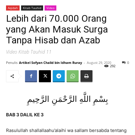
Aqidah
Kitab Tauhid
Video
Lebih dari 70.000 Orang
yang Akan Masuk Surga
Tanpa Hisab dan Azab
Video Kitab Tauhid 11
Penulis
Artikel Sofyan Chalid bin Idham Ruray
-
August 29, 2020
0
292
بِسْمِ اللَّهِ الرَّحْمَنِ الرَّحِيمِ
BAB 3 DALIL KE 3
Rasulullah shallallaahu’alaihi wa sallam bersabda tentang