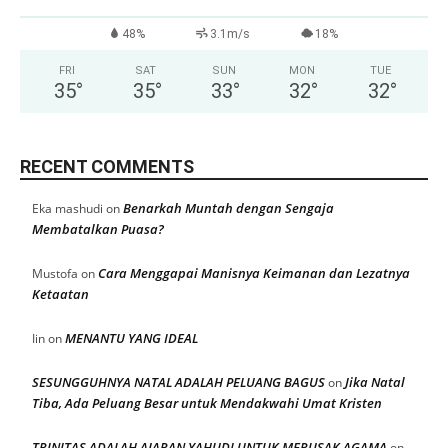
48%
3.1m/s
18%
FRI
SAT
SUN
MON
TUE
35
°
35
°
33
°
32
°
32
°
RECENT COMMENTS
Benarkah Muntah dengan Sengaja
Eka mashudi
on
Membatalkan Puasa?
Cara Menggapai Manisnya Keimanan dan Lezatnya
Mustofa
on
Ketaatan
MENANTU YANG IDEAL
Iin
on
SESUNGGUHNYA NATAL ADALAH PELUANG BAGUS
Jika Natal
on
Tiba, Ada Peluang Besar untuk Mendakwahi Umat Kristen
TRINITAS ADALAH AJARAN YAHUDI UNTUK MERUSAK AGAMA
on