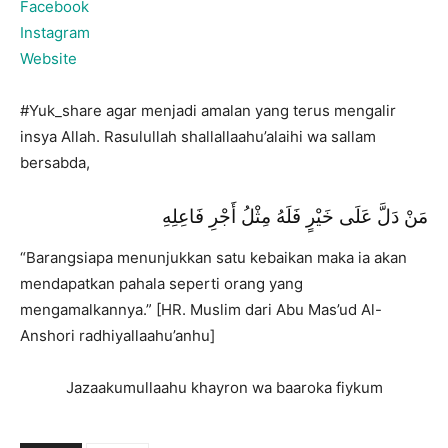
Facebook
Instagram
Website
#Yuk_share agar menjadi amalan yang terus mengalir
insya Allah. Rasulullah shallallaahu’alaihi wa sallam
bersabda,
مَنْ دَلَّ عَلَى خَيْرٍ فَلَهُ مِثْلُ أَجْرِ فَاعِلِهِ
“Barangsiapa menunjukkan satu kebaikan maka ia akan
mendapatkan pahala seperti orang yang
mengamalkannya.” [HR. Muslim dari Abu Mas’ud Al-
Anshori radhiyallaahu’anhu]
Jazaakumullaahu khayron wa baaroka fiykum