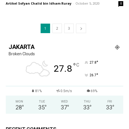
Artikel Sofyan Chalid bin Idham Ruray
-
October 5, 2020
0
1
2
3
JAKARTA
Broken Clouds
°
27.8
°
C
27.8
°
26.7
81%
0.5m/s
69%
MON
TUE
WED
THU
FRI
28
°
35
°
37
°
33
°
33
°