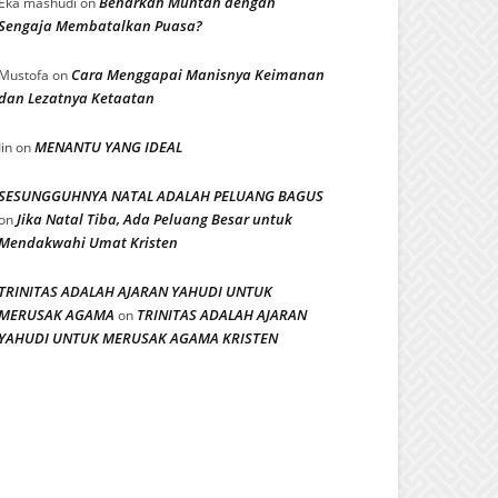
Benarkah Muntah dengan
Eka mashudi
on
Sengaja Membatalkan Puasa?
Cara Menggapai Manisnya Keimanan
Mustofa
on
dan Lezatnya Ketaatan
MENANTU YANG IDEAL
Iin
on
SESUNGGUHNYA NATAL ADALAH PELUANG BAGUS
Jika Natal Tiba, Ada Peluang Besar untuk
on
Mendakwahi Umat Kristen
TRINITAS ADALAH AJARAN YAHUDI UNTUK
MERUSAK AGAMA
TRINITAS ADALAH AJARAN
on
YAHUDI UNTUK MERUSAK AGAMA KRISTEN