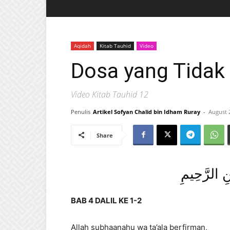
Aqidah
Kitab Tauhid
Video
Dosa yang Tida
Video Kitab Tauhid 12
Penulis
Artikel Sofyan Chalid bin Idham Ruray
-
August 
Share
نِ الرَّحِيمِ
BAB 4 DALIL KE 1-2
Allah subhaanahu wa ta’ala berfirman,