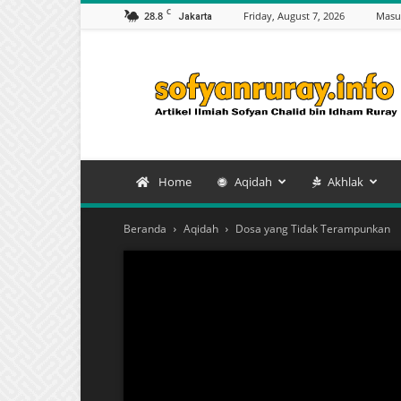
C
28.8
Friday, August 7, 2026
Masu
Jakarta
Artikel
Sofyan
Chalid
bin
Idham
Ruray
Home
Aqidah
Akhlak
Beranda
Aqidah
Dosa yang Tidak Terampunkan