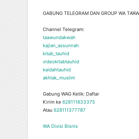
GABUNG TELEGRAM DAN GROUP WA TA’AW
Channel Telegram:
taawundakwah
kajian_assunnah
kitab_tauhid
videokitabtauhid
kaidahtauhid
akhlak_muslim
Gabung WAG Ketik: Daftar
Kirim ke
628111833375
Atau
628111377787
WA Divisi Bisnis