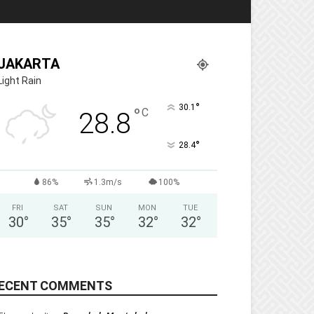
JAKARTA
Light Rain
°
30.1
°
C
28.8
°
28.4
86%
1.3m/s
100%
FRI
SAT
SUN
MON
TUE
30
°
35
°
35
°
32
°
32
°
ECENT COMMENTS