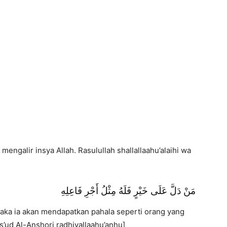
engalir insya Allah. Rasulullah shallallaahu’alaihi wa
مَنْ دَلَّ عَلَى خَيْرٍ فَلَهُ مِثْلُ أَجْرِ فَاعِلِهِ
aka ia akan mendapatkan pahala seperti orang yang
’ud Al-Anshori radhiyallaahu’anhu]