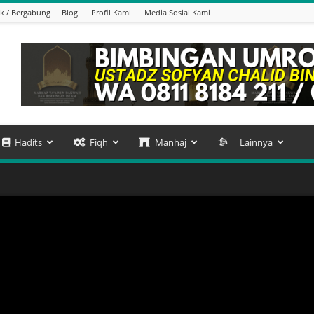
k / Bergabung
Blog
Profil Kami
Media Sosial Kami
Hadits
Fiqh
Manhaj
Lainnya