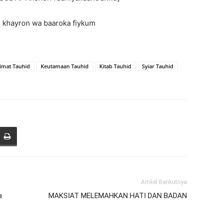
 khayron wa baaroka fiykum
imat Tauhid
Keutamaan Tauhid
Kitab Tauhid
Syiar Tauhid
Artikel Berikutnya
a
MAKSIAT MELEMAHKAN HATI DAN BADAN