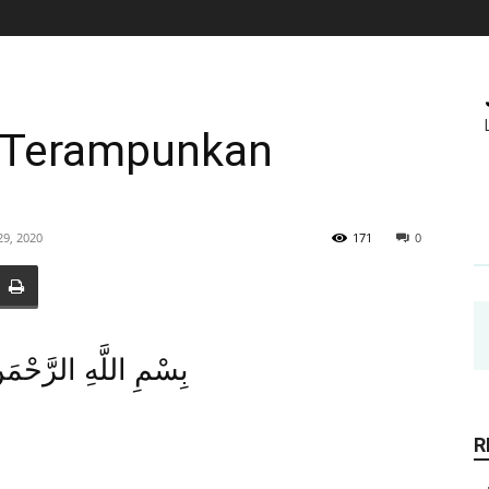
k Terampunkan
29, 2020
171
0
بِسْمِ اللَّهِ الرَّحْمَ
R