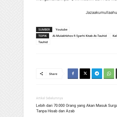
Jazaakumullaahu
SUMBER
Youtube
TOPIK
Al-Mulakhkhos fi Syarhi Kitab At-Tauhid
Kal
Tauhid
Share
Artikel Sebelumnya
Lebih dari 70.000 Orang yang Akan Masuk Surg
Tanpa Hisab dan Azab