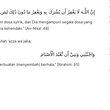
إِنَّ اللَّـهَ لَا يَغْفِرُ أَن يُشْرَكَ بِهِ وَيَغْفِرُ مَا دُونَ ذَٰلِكَ لِمَن
i dosa syirik, dan Dia mengampuni segala dosa yang
 Dia kehendaki.” [An-Nisa’: 48]
lah ‘azza wa jalla,
وَاجْنُبْنِي وَبَنِيَّ أَن نَّعْبُدَ الْأَصْنَامَ
erbuatan (menyembah) berhala.” [Ibrahim: 35]