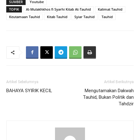
SUMBER
Youtube
TOPIK
Al-Mulakhkhos fi Syarhi Kitab At-Tauhid
Kalimat Tauhid
Keutamaan Tauhid
Kitab Tauhid
Syiar Tauhid
Tauhid
Artikel Sebelumnya
Artikel Berikutnya
BAHAYA SYIRIK KECIL
Mengutamakan Dakwah
Tauhid, Bukan Politik dan
Tahdzir