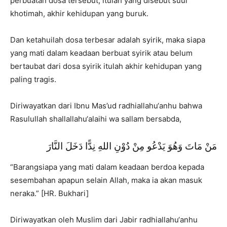
perbuatan dosa tersebut, itulah yang disebut suul
khotimah, akhir kehidupan yang buruk.
Dan ketahuilah dosa terbesar adalah syirik, maka siapa
yang mati dalam keadaan berbuat syirik atau belum
bertaubat dari dosa syirik itulah akhir kehidupan yang
paling tragis.
Diriwayatkan dari Ibnu Mas’ud radhiallahu‘anhu bahwa
Rasulullah shallallahu‘alaihi wa sallam bersabda,
مَنْ مَاتَ وَهُوَ يَدْعُو مِنْ دُوْنِ اللهِ نِدًّا دَخَلَ النَّارَ
“Barangsiapa yang mati dalam keadaan berdoa kepada
sesembahan apapun selain Allah, maka ia akan masuk
neraka.” [HR. Bukhari]
Diriwayatkan oleh Muslim dari Jabir radhiallahu‘anhu