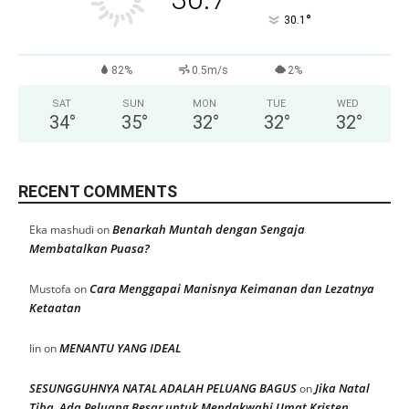
°
30.1
82%
0.5m/s
2%
SAT
SUN
MON
TUE
WED
34
°
35
°
32
°
32
°
32
°
RECENT COMMENTS
Benarkah Muntah dengan Sengaja
Eka mashudi
on
Membatalkan Puasa?
Cara Menggapai Manisnya Keimanan dan Lezatnya
Mustofa
on
Ketaatan
MENANTU YANG IDEAL
Iin
on
SESUNGGUHNYA NATAL ADALAH PELUANG BAGUS
Jika Natal
on
Tiba, Ada Peluang Besar untuk Mendakwahi Umat Kristen