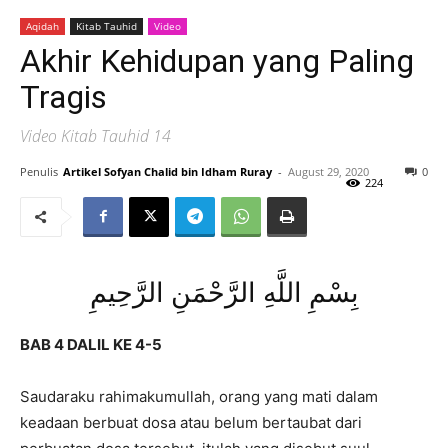
Aqidah
Kitab Tauhid
Video
Akhir Kehidupan yang Paling
Tragis
Video Kitab Tauhid 14
Penulis
Artikel Sofyan Chalid bin Idham Ruray
-
August 29, 2020
0
224
بِسْمِ اللَّهِ الرَّحْمَنِ الرَّحِيمِ
BAB 4 DALIL KE 4-5
Saudaraku rahimakumullah, orang yang mati dalam
keadaan berbuat dosa atau belum bertaubat dari