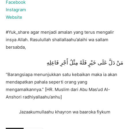
Facebook
Instagram
Website
#Yuk_share agar menjadi amalan yang terus mengalir
insya Allah. Rasulullah shallallaahu’alaihi wa sallam
bersabda,
مَنْ دَلَّ عَلَى خَيْرٍ فَلَهُ مِثْلُ أَجْرِ فَاعِلِهِ
“Barangsiapa menunjukkan satu kebaikan maka ia akan
mendapatkan pahala seperti orang yang
mengamalkannya.” [HR. Muslim dari Abu Mas’ud Al-
Anshori radhiyallaahu’anhu]
Jazaakumullaahu khayron wa baaroka fiykum