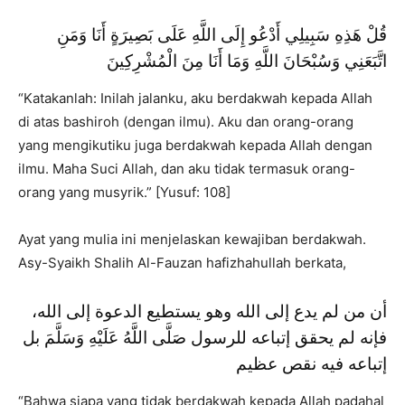
قُلْ هَذِهِ سَبِيلِي أَدْعُو إِلَى اللَّهِ عَلَى بَصِيرَةٍ أَنَا وَمَنِ
اتَّبَعَنِي وَسُبْحَانَ اللَّهِ وَمَا أَنَا مِنَ الْمُشْرِكِينَ
“Katakanlah: Inilah jalanku, aku berdakwah kepada Allah
di atas bashiroh (dengan ilmu). Aku dan orang-orang
yang mengikutiku juga berdakwah kepada Allah dengan
ilmu. Maha Suci Allah, dan aku tidak termasuk orang-
orang yang musyrik.” [Yusuf: 108]
Ayat yang mulia ini menjelaskan kewajiban berdakwah.
Asy-Syaikh Shalih Al-Fauzan hafizhahullah berkata,
أن من لم يدع إلى الله وهو يستطيع الدعوة إلى الله،
فإنه لم يحقق إتباعه للرسول صَلَّى اللَّهُ عَلَيْهِ وَسَلَّمَ بل
إتباعه فيه نقص عظيم
“Bahwa siapa yang tidak berdakwah kepada Allah padahal