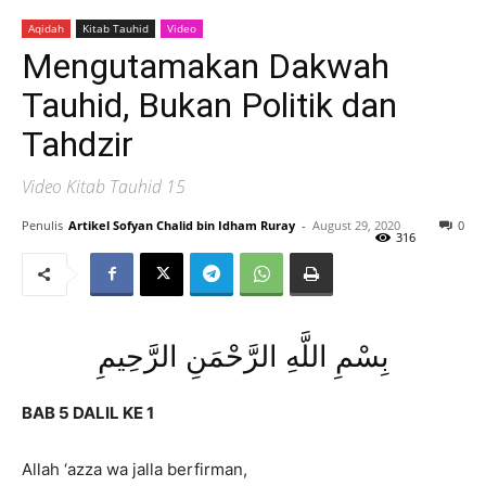
Aqidah
Kitab Tauhid
Video
Mengutamakan Dakwah
Tauhid, Bukan Politik dan
Tahdzir
Video Kitab Tauhid 15
Penulis
Artikel Sofyan Chalid bin Idham Ruray
-
August 29, 2020
0
316
بِسْمِ اللَّهِ الرَّحْمَنِ الرَّحِيمِ
BAB 5 DALIL KE 1
Allah ‘azza wa jalla berfirman,