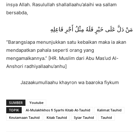
insya Allah. Rasulullah shallallaahu’alaihi wa sallam
bersabda,
مَنْ دَلَّ عَلَى خَيْرٍ فَلَهُ مِثْلُ أَجْرِ فَاعِلِهِ
“Barangsiapa menunjukkan satu kebaikan maka ia akan
mendapatkan pahala seperti orang yang
mengamalkannya.” [HR. Muslim dari Abu Mas’ud Al-
Anshori radhiyallaahu’anhu]
Jazaakumullaahu khayron wa baaroka fiykum
SUMBER
Youtube
TOPIK
Al-Mulakhkhos fi Syarhi Kitab At-Tauhid
Kalimat Tauhid
Keutamaan Tauhid
Kitab Tauhid
Syiar Tauhid
Tauhid