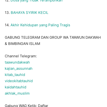
12.
Dosa yang Tidak Terampunkan
13.
BAHAYA SYIRIK KECIL
14.
Akhir Kehidupan yang Paling Tragis
GABUNG TELEGRAM DAN GROUP WA TA’AWUN DAKWAH
& BIMBINGAN ISLAM
Channel Telegram:
taawundakwah
kajian_assunnah
kitab_tauhid
videokitabtauhid
kaidahtauhid
akhlak_muslim
Gabung WAG Ketik: Daftar