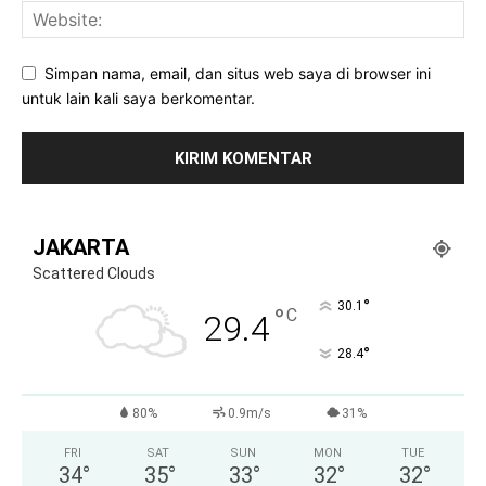
Simpan nama, email, dan situs web saya di browser ini
untuk lain kali saya berkomentar.
JAKARTA
Scattered Clouds
°
30.1
°
C
29.4
°
28.4
80%
0.9m/s
31%
FRI
SAT
SUN
MON
TUE
34
°
35
°
33
°
32
°
32
°