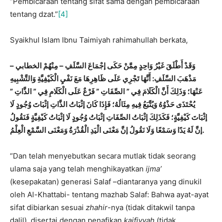
“Pembicaraan tentang sifat sama dengan pembicaraan
tentang dzat.”
[4]
Syaikhul Islam Ibnu Taimiyah rahimahullah berkata,
وَقَدْ أَطْلَقَ غَيْرُ وَاحِدٍ مِمَّنْ حَكَى إجْمَاعَ السَّلَفِ – مِنْهُمْ الخطابي –
مَذْهَبَ السَّلَفِ: أَنَّهَا تَجْرِي عَلَى ظَاهِرِهَا مَعَ نَفْيِ الْكَيْفِيَّةِ وَالتَّشْبِيهِ
عَنْهَا؛ وَذَلِكَ أَنَّ الْكَلَامَ فِي ” الصِّفَاتِ ” فَرْعٌ عَلَى الْكَلَامِ فِي ” الذَّاتِ ”
يُحْتَذَى حَذْوُهُ وَيُتَّبَعُ فِيهِ مِثَالُهُ؛ فَإِذَا كَانَ إثْبَاتُ الذَّاتِ إثْبَاتَ وُجُودٍ لَا
إثْبَاتَ كَيْفِيَّةٍ؛ فَكَذَلِكَ إثْبَاتُ الصِّفَاتِ إثْبَاتُ وُجُودٍ لَا إثْبَاتُ كَيْفِيَّةٍ فَنَقُولُ
ُ وَمَعْنَى السَّمْعِ الْعِلْمُ.
إنَّ لَهُ يَدًا وَسَمْعًا وَلَا نَقُولُ إنَّ
مَعْنَى الْيَدِ الْقُدْرَة
“Dan telah menyebutkan secara mutlak tidak seorang
ulama saja yang telah menghikayatkan
ijma’
(kesepakatan) generasi Salaf –diantaranya yang dinukil
oleh Al-Khattabi- tentang mazhab Salaf: Bahwa ayat-ayat
sifat dibiarkan sesuai
zhahir
-nya (tidak ditakwil tanpa
dalil), disertai dengan penafikan
kaifiyyah
(tidak