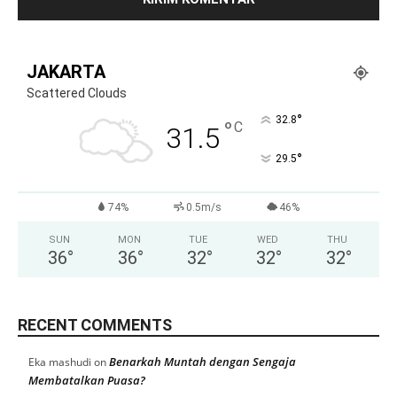
JAKARTA
Scattered Clouds
°
32.8
°
C
31.5
°
29.5
74%
0.5m/s
46%
SUN
MON
TUE
WED
THU
36
°
36
°
32
°
32
°
32
°
RECENT COMMENTS
Benarkah Muntah dengan Sengaja
Eka mashudi
on
Membatalkan Puasa?