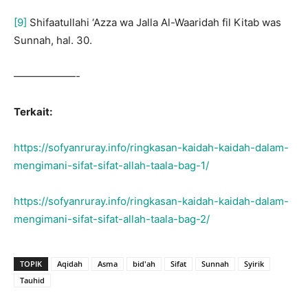
[9]
Shifaatullahi ‘Azza wa Jalla Al-Waaridah fil Kitab was
Sunnah, hal. 30.
——————-
Terkait:
https://sofyanruray.info/ringkasan-kaidah-kaidah-dalam-
mengimani-sifat-sifat-allah-taala-bag-1/
https://sofyanruray.info/ringkasan-kaidah-kaidah-dalam-
mengimani-sifat-sifat-allah-taala-bag-2/
TOPIK
Aqidah
Asma
bid'ah
Sifat
Sunnah
Syirik
Tauhid