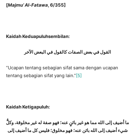
[
Majmu’ Al-Fatawa
, 6/355]
Kaidah Keduapuluhsembilan:
القول في بعض الصفات كالقول في البعض الآخر
“Ucapan tentang sebagian sifat sama dengan ucapan
tentang sebagian sifat yang lain.”
[5]
Kaidah Ketigapuluh:
ما أضيف إلى الله مما هو غير بائنٍ عنه؛ فهو صفة له غير مخلوقة، وكلُّ
شيء أضيف إلى الله بائن عنه؛ فهو مخلوق؛ فليس كل ما أضيف إلى