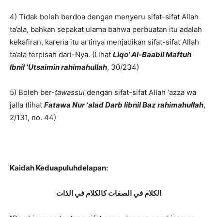
4) Tidak boleh berdoa dengan menyeru sifat-sifat Allah
ta’ala, bahkan sepakat ulama bahwa perbuatan itu adalah
kekafiran, karena itu artinya menjadikan sifat-sifat Allah
ta’ala terpisah dari-Nya. (Lihat
Liqo’ Al-Baabil Maftuh
lbnil ‘Utsaimin rahimahullah
, 30/234)
5) Boleh ber-
tawassul
dengan sifat-sifat Allah ‘azza wa
jalla (lihat
Fatawa Nur ‘alad Darb libnil Baz rahimahullah
,
2/131, no. 44)
Kaidah Keduapuluhdelapan:
الكلام في الصفات كالكلام في الذات