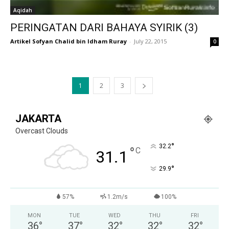
Aqidah
PERINGATAN DARI BAHAYA SYIRIK (3)
Artikel Sofyan Chalid bin Idham Ruray
-
July 22, 2015
0
1
2
3
JAKARTA
Overcast Clouds
°
32.2
°
C
31.1
°
29.9
57%
1.2m/s
100%
MON
TUE
WED
THU
FRI
36
°
37
°
32
°
32
°
32
°