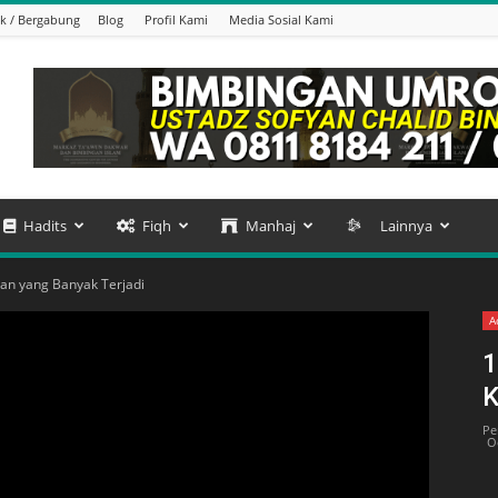
k / Bergabung
Blog
Profil Kami
Media Sosial Kami
Hadits
Fiqh
Manhaj
Lainnya
an yang Banyak Terjadi
A
1
K
Pe
O