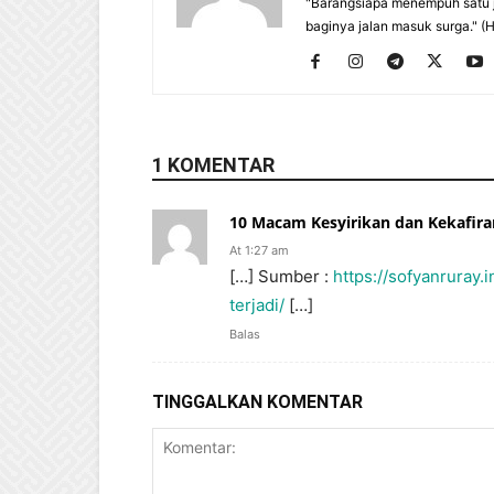
"Barangsiapa menempuh satu j
baginya jalan masuk surga." (
1 KOMENTAR
10 Macam Kesyirikan dan Kekafir
At 1:27 am
[…] Sumber :
https://sofyanruray
terjadi/
[…]
Balas
TINGGALKAN KOMENTAR