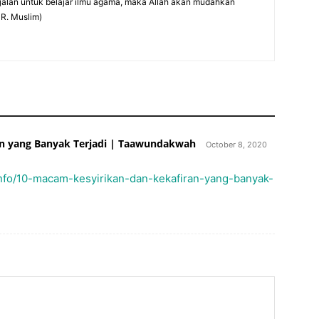
alan untuk belajar ilmu agama, maka Allah akan mudahkan
HR. Muslim)
an yang Banyak Terjadi | Taawundakwah
October 8, 2020
.info/10-macam-kesyirikan-dan-kekafiran-yang-banyak-