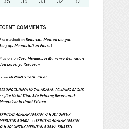
35
°
35
°
33
°
32
°
32
°
ECENT COMMENTS
Benarkah Muntah dengan
Eka mashudi
on
Sengaja Membatalkan Puasa?
Cara Menggapai Manisnya Keimanan
Mustofa
on
dan Lezatnya Ketaatan
MENANTU YANG IDEAL
Iin
on
SESUNGGUHNYA NATAL ADALAH PELUANG BAGUS
Jika Natal Tiba, Ada Peluang Besar untuk
on
Mendakwahi Umat Kristen
TRINITAS ADALAH AJARAN YAHUDI UNTUK
MERUSAK AGAMA
TRINITAS ADALAH AJARAN
on
YAHUDI UNTUK MERUSAK AGAMA KRISTEN