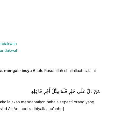
wundakwah
wundakwah
s mengalir insya Allah.
Rasulullah shallallaahu’alaihi
مَنْ دَلَّ عَلَى خَيْرٍ فَلَهُ مِثْلُ أَجْرِ فَاعِلِهِ
aka ia akan mendapatkan pahala seperti orang yang
’ud Al-Anshori radhiyallaahu’anhu]