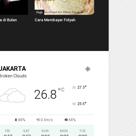
Fiqh
 di Bulan
Cara Membayar Fidyah
JAKARTA
Broken Clouds
°
27.3
°
C
26.8
°
25.5
88%
0.5m/s
68%
FRI
SAT
SUN
MON
TUE