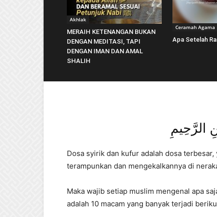
Akhlak
Ceramah Agama
MERAIH KETENANGAN BUKAN
Apa Setelah R
DENGAN MEDITASI, TAPI
DENGAN IMAN DAN AMAL
SHALIH
نِ الرَّحِيمِ
Dosa syirik dan kufur adalah dosa terbesar,
terampunkan dan mengekalkannya di neraka,
Maka wajib setiap muslim mengenal apa saja
adalah 10 macam yang banyak terjadi berikut