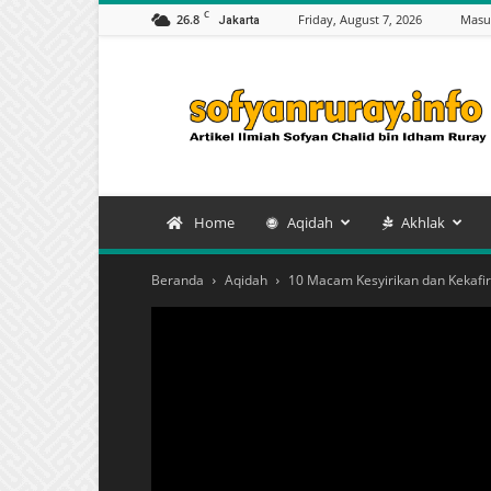
C
26.8
Friday, August 7, 2026
Masu
Jakarta
Artikel
Sofyan
Chalid
bin
Idham
Ruray
Home
Aqidah
Akhlak
Beranda
Aqidah
10 Macam Kesyirikan dan Kekafir