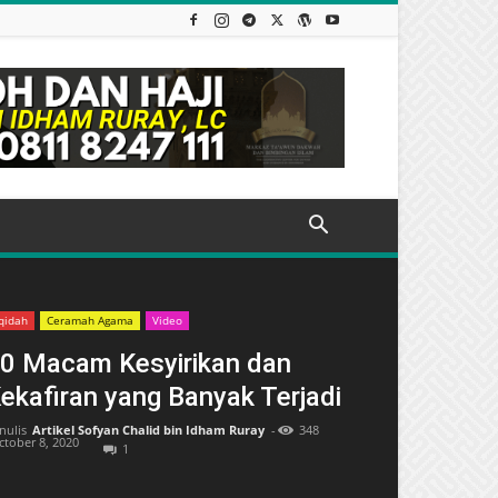
qidah
Ceramah Agama
Video
0 Macam Kesyirikan dan
ekafiran yang Banyak Terjadi
nulis
Artikel Sofyan Chalid bin Idham Ruray
-
348
ctober 8, 2020
1