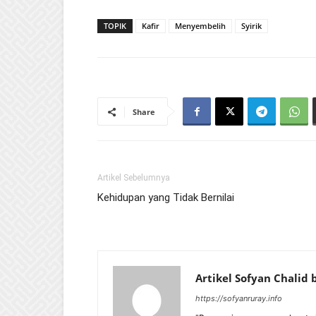
TOPIK
Kafir
Menyembelih
Syirik
Share
Artikel Sebelumnya
Kehidupan yang Tidak Bernilai
Artikel Sofyan Chalid
https://sofyanruray.info