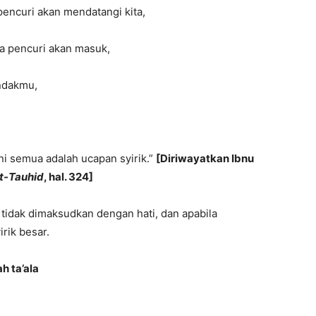
pencuri akan mendatangi kita,
a pencuri akan masuk,
ndakmu,
ni semua adalah ucapan syirik.”
[Diriwayatkan Ibnu
At-Tauhid
, hal. 324]
a tidak dimaksudkan dengan hati, dan apabila
rik besar.
h ta’ala