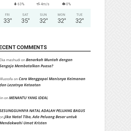
63%
4m/s
0%
FRI
SAT
SUN
MON
TUE
33
°
35
°
32
°
32
°
32
°
ECENT COMMENTS
Benarkah Muntah dengan
Eka mashudi
on
Sengaja Membatalkan Puasa?
Cara Menggapai Manisnya Keimanan
Mustofa
on
dan Lezatnya Ketaatan
MENANTU YANG IDEAL
Iin
on
SESUNGGUHNYA NATAL ADALAH PELUANG BAGUS
Jika Natal Tiba, Ada Peluang Besar untuk
on
Mendakwahi Umat Kristen