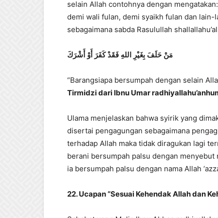
selain Allah contohnya dengan mengatakan:
demi wali fulan, demi syaikh fulan dan lain-l
sebagaimana sabda Rasulullah shallallahu’al
مَنْ
حَلَفَ
بِغَيْرِ
اللهِ
فَقَدْ
كَفَرَ
أَوْ
أَشْرَكَ
“Barangsiapa bersumpah dengan selain Allah 
Tirmidzi dari Ibnu Umar radhiyallahu’anh
Ulama menjelaskan bahwa syirik yang dimaksu
disertai pengagungan sebagaimana pengagu
terhadap Allah maka tidak diragukan lagi te
berani bersumpah palsu dengan menyebut n
ia bersumpah palsu dengan nama Allah ‘azza w
22. Ucapan “Sesuai Kehendak Allah dan Ke