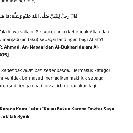
u’anhuma berkata,
شَا
مَا
:
وَسَلَّمَ
عَلَيْهِ
اللهُ
صَلَّى
لِلنَّبِيِّ
رجلٌ
قَالَ
’alaihi wa sallam: Sesuai dengan kehendak Allah dan
menjadikan (aku) sebagai tandingan bagi Allah?!
R. Ahmad, An-Nasaai dan Al-Bukhari dalam Al-
 605]
n kehendak Allah dan kehendakmu”
termasuk kategori
annya tidak bermasud menjadikan makhluk sebagai
ermaksud dengan hati maka tidak diragukan lagi
 Karena Kamu” atau “Kalau Bukan Karena Dokter Saya
adalah Syirik