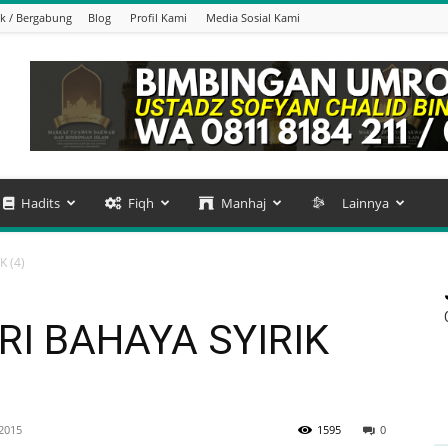
k / Bergabung
Blog
Profil Kami
Media Sosial Kami
Hadits
Fiqh
Manhaj
Lainnya
 (4)
I BAHAYA SYIRIK
 2015
1595
0