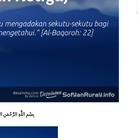
بِسْمِ اللَّهِ الرَّحْمَنِ ال