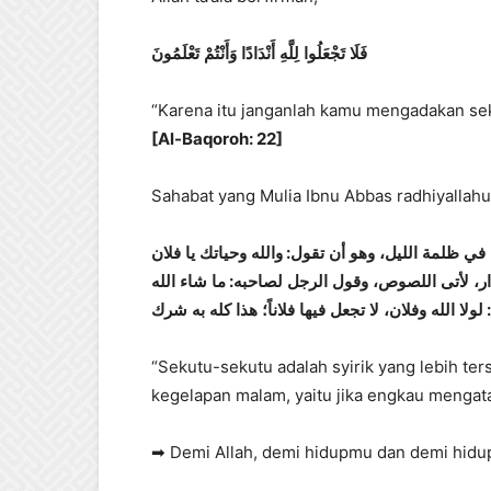
فَلَا
تَجْعَلُوا
لِلَّهِ
أَنْدَادًا
وَأَنْتُمْ
تَعْلَمُونَ
“Karena itu janganlah kamu mengadakan sek
[Al-Baqoroh: 22]
Sahabat yang Mulia Ibnu Abbas radhiyallah
فلان
يا
وحياتك
والله
:
تقول
أن
وهو
الليل،
ظلمة
في
الله
شاء
ما
:
لصاحبه
الرجل
وقول
اللصوص،
لأتى
ار
شرك
به
كله
هذا
فلاناً؛
فيها
تجعل
لا
وفلان،
الله
لولا
:
“Sekutu-sekutu adalah syirik yang lebih te
kegelapan malam, yaitu jika engkau mengat
➡ Demi Allah, demi hidupmu dan demi hidup