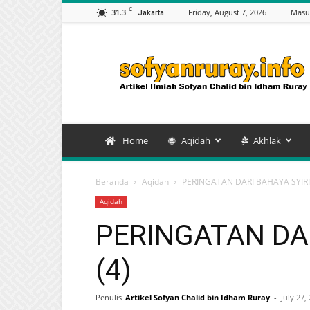
C
31.3
Friday, August 7, 2026
Masu
Jakarta
Artikel
Sofyan
Chalid
bin
Idham
Ruray
Home
Aqidah
Akhlak
Beranda
Aqidah
PERINGATAN DARI BAHAYA SYIRIK
Aqidah
PERINGATAN DAR
(4)
Penulis
Artikel Sofyan Chalid bin Idham Ruray
-
July 27,