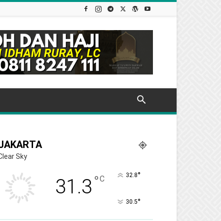
JAKARTA
Clear Sky
°
32.8
°
C
31.3
°
30.5