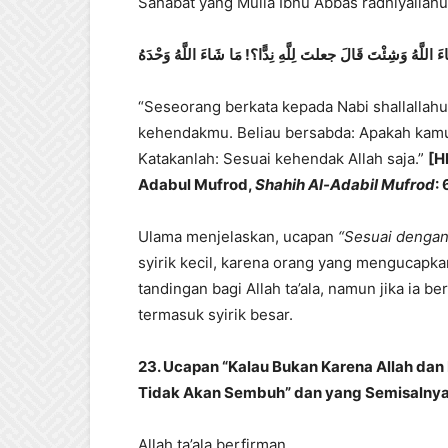
Sahabat yang Mulia Ibnu Abbas radhiyallah
وَحْدَهُ
اللَّهُ
شَاءَ
مَا
!
نِدًّا؟
لِلَّهِ
جعلتَ
قَالَ
وَشِئْتَ
اللَّهُ
ءَ
“Seseorang berkata kepada Nabi shallallahu
kehendakmu. Beliau bersabda: Apakah kamu 
Katakanlah: Sesuai kehendak Allah saja.”
[H
Adabul Mufrod,
Shahih Al-Adabil Mufrod
:
Ulama menjelaskan, ucapan
“Sesuai denga
syirik kecil, karena orang yang mengucapk
tandingan bagi Allah ta’ala, namun jika ia b
termasuk syirik besar.
23. Ucapan “Kalau Bukan Karena Allah dan
Tidak Akan Sembuh” dan yang Semisalnya 
Allah ta’ala berfirman,