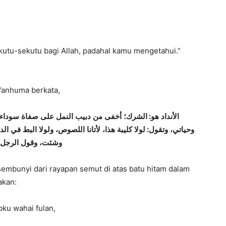
utu-sekutu bagi Allah, padahal kamu mengetahui.”
u’anhuma berkata,
سوداء
صفاة
على
النمل
دبيب
من
أخفى
الشرك؛
:
هو
الأنداد
الد،
في
البط
ولولا
اللصوص،
لأتانا
هذا،
كليبة
لولا
:
وتقول
وحياتي،
وشئت،
وقول
الرجل
rsembunyi dari rayapan semut di atas batu hitam dalam
akan:
ku wahai fulan,