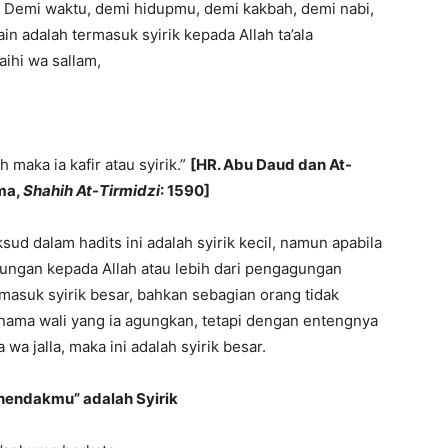
 Demi waktu, demi hidupmu, demi kakbah, demi nabi,
ain adalah termasuk syirik kepada Allah ta’ala
aihi wa sallam,
maka ia kafir atau syirik.”
[HR. Abu Daud dan At-
uma,
Shahih At-Tirmidzi
: 1590]
d dalam hadits ini adalah syirik kecil, namun apabila
ngan kepada Allah atau lebih dari pengagungan
rmasuk syirik besar, bahkan sebagian orang tidak
ama wali yang ia agungkan, tetapi dengan entengnya
a jalla, maka ini adalah syirik besar.
hendakmu” adalah Syirik