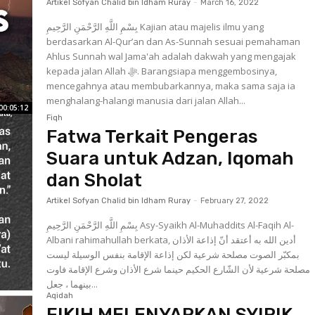
Artikel Sofyan Chalid bin Idham Ruray
-
March 16, 2022
بِسْمِ اللَّهِ الرَّحْمَنِ الرَّحِيمِ Kajian atau majelis ilmu yang
berdasarkan Al-Qur’an dan As-Sunnah sesuai pemahaman
Ahlus Sunnah wal Jama'ah adalah dakwah yang mengajak
kepada jalan Allah ﷻ. Barangsiapa menggembosinya,
mencegahnya atau membubarkannya, maka sama saja ia
menghalang-halangi manusia dari jalan Allah...
00:05:12
Fiqh
Fatwa Terkait Pengeras
Suara untuk Adzan, Iqomah
dan Sholat
Artikel Sofyan Chalid bin Idham Ruray
-
February 27, 2022
بِسْمِ اللَّهِ الرَّحْمَنِ الرَّحِيمِ Asy-Syaikh Al-Muhaddits Al-Faqih Al-
Albani rahimahullah berkata, أدين الله به أعتقد أنّ إذاعة الأذان
بمكبّر الصوت مصلحة شرعية لكن إذاعة الإقامة بنفس الوسيلة ليست
مصلحة شرعية لأن الشّارع الحكيم حينما شرع الأذان وشرع الإقامة فاوت
بينهما ، جعل...
Aqidah
FIKIH MELENYAPKAN SYIRIK