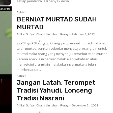
setiap pendusta lagi banyak dosa,...
00:38:08
Aqidah
BERNIAT MURTAD SUDAH
MURTAD
Artikel Sofyan Chalid bin Idham Ruray
-
February 5, 2022
بِسْمِ اللَّهِ الرَّحْمَنِ الرَّحِيمِ Orang yang berniat murtad maka ia
telah murtad, bahkan sekedar menyetujui orang lain untuk
murtad maka orang yang menyetujui tersebut telah murtad.
Karena apabila ia berniat melakukan kekafiran atau
menyetujui orang lain melakukannya, maka ia telah
membenarkan...
Aqidah
Jangan Latah, Terompet
Tradisi Yahudi, Lonceng
Tradisi Nasrani
Artikel Sofyan Chalid bin Idham Ruray
-
December 31, 2021