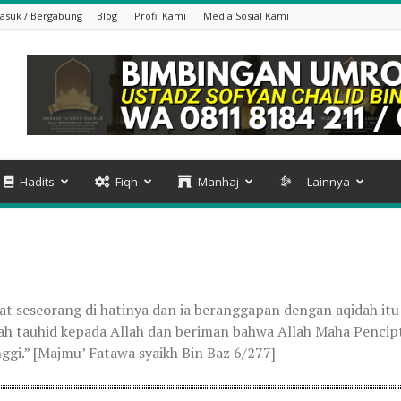
asuk / Bergabung
Blog
Profil Kami
Media Sosial Kami
Hadits
Fiqh
Manhaj
Lainnya
uat seseorang di hatinya dan ia beranggapan dengan aqidah i
lah tauhid kepada Allah dan beriman bahwa Allah Maha Pencip
nggi.” [Majmu’ Fatawa syaikh Bin Baz 6/277]