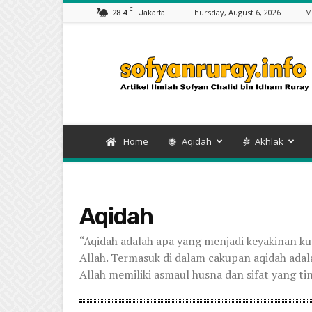
C
28.4
Thursday, August 6, 2026
M
Jakarta
Artikel
Sofyan
Chalid
bin
Idham
Ruray
Home
Aqidah
Akhlak
Aqidah
“Aqidah adalah apa yang menjadi keyakinan k
Allah. Termasuk di dalam cakupan aqidah ada
Allah memiliki asmaul husna dan sifat yang ti