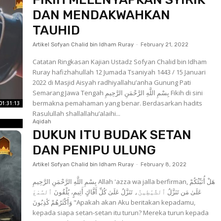
DAN MENDAKWAHKAN
TAUHID
Artikel Sofyan Chalid bin Idham Ruray
-
February 21, 2022
Catatan Ringkasan Kajian Ustadz Sofyan Chalid bin Idham
Ruray hafizhahullah 12 Jumada Tsaniyah 1443 / 15 Januari
2022 di Masjid Aisyah radhiyallahu’anha Gunung Pati
Semarang Jawa Tengah بِسْمِ اللَّهِ الرَّحْمَنِ الرَّحِيمِ Fikih di sini
bermakna pemahaman yang benar. Berdasarkan hadits
01:31:13
Rasulullah shallallahu’alaihi...
Aqidah
DUKUN ITU BUDAK SETAN
DAN PENIPU ULUNG
Artikel Sofyan Chalid bin Idham Ruray
-
February 8, 2022
بِسْمِ اللَّهِ الرَّحْمَنِ الرَّحِيمِ Allah 'azza wa jalla berfirman, هَلْ أُنَبِّئُكُمْ
عَلَىٰ مَن تَنَزَّلُ ٱلشَّيَٰطِينُ، تَنَزَّلُ عَلَىٰ كُلِّ أَفَّاكٍ أَثِيمٍ، يُلْقُونَ ٱلسَّمْعَ
وَأَكْثَرُهُمْ كَٰذِبُونَ "Apakah akan Aku beritakan kepadamu,
kepada siapa setan-setan itu turun? Mereka turun kepada