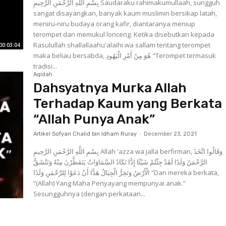
بِسْمِ اللَّهِ الرَّحْمَنِ الرَّحِيمِ Saudaraku rahimakumullaah, sungguh
sangat disayangkan, banyak kaum muslimin bersikap latah,
meniru-niru budaya orang kafir, diantaranya meniup
terompet dan memukul lonceng. Ketika disebutkan kepada
Rasulullah shallallaahu'alaihi wa sallam tentang terompet
00:03:04
maka beliau bersabda, هُوَ مِنْ أَمْرِ الْيَهُودِ "Terompet termasuk
tradisi...
Aqidah
Dahsyatnya Murka Allah
Terhadap Kaum yang Berkata
“Allah Punya Anak”
Artikel Sofyan Chalid bin Idham Ruray
-
December 23, 2021
بِسْمِ اللَّهِ الرَّحْمَنِ الرَّحِيمِ Allah 'azza wa jalla berfirman, وَقَالُوا اتَّخَذَ
الرَّحْمَنُ وَلَدًا لَقَدْ جِئْتُمْ شَيْئًا إِدًّا تَكَادُ السَّمَاوَاتُ يَتَفَطَّرْنَ مِنْهُ وَتَنْشَقُّ
الْأَرْضُ وَتَخِرُّ الْجِبَالُ هَدًّا أَنْ دَعَوْا لِلرَّحْمَنِ وَلَدًا “Dan mereka berkata,
“(Allah) Yang Maha Penyayang mempunyai anak.”
Sesungguhnya (dengan perkataan...