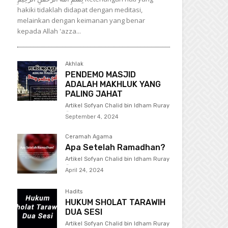
hakiki tidaklah didapat dengan meditasi,
melainkan dengan keimanan yang benar
kepada Allah 'azza...
Akhlak
PENDEMO MASJID
ADALAH MAKHLUK YANG
PALING JAHAT
Artikel Sofyan Chalid bin Idham Ruray
-
September 4, 2024
Ceramah Agama
Apa Setelah Ramadhan?
Artikel Sofyan Chalid bin Idham Ruray
-
April 24, 2024
Hadits
HUKUM SHOLAT TARAWIH
DUA SESI
Artikel Sofyan Chalid bin Idham Ruray