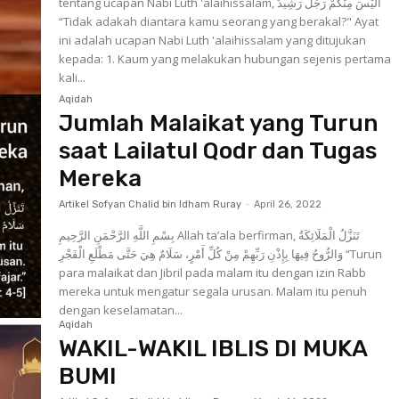
tentang ucapan Nabi Luth 'alaihissalam, أَلَيْسَ مِنْكُمْ رَجُلٌ رَشِيدٌ
“Tidak adakah diantara kamu seorang yang berakal?" Ayat
ini adalah ucapan Nabi Luth 'alaihissalam yang ditujukan
kepada: 1. Kaum yang melakukan hubungan sejenis pertama
kali...
Aqidah
Jumlah Malaikat yang Turun
saat Lailatul Qodr dan Tugas
Mereka
Artikel Sofyan Chalid bin Idham Ruray
-
April 26, 2022
بِسْمِ اللَّهِ الرَّحْمَنِ الرَّحِيمِ Allah ta’ala berfirman, تَنَزَّلُ الْمَلَائِكَةُ
وَالرُّوحُ فِيهَا بِإِذْنِ رَبِّهِمْ مِنْ كُلِّ أَمْرٍ، سَلَامٌ هِيَ حَتَّى مَطْلَعِ الْفَجْرِ “Turun
para malaikat dan Jibril pada malam itu dengan izin Rabb
mereka untuk mengatur segala urusan. Malam itu penuh
dengan keselamatan...
Aqidah
WAKIL-WAKIL IBLIS DI MUKA
BUMI