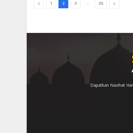
...
1
2
3
30
Dapatkan Nasihat Hari