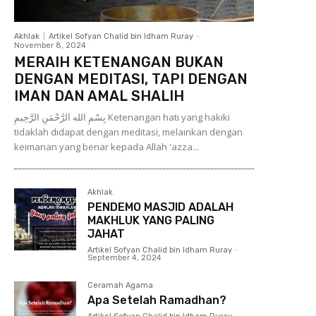
Akhlak
Artikel Sofyan Chalid bin Idham Ruray
-
November 8, 2024
MERAIH KETENANGAN BUKAN
DENGAN MEDITASI, TAPI DENGAN
IMAN DAN AMAL SHALIH
بِسْمِ الله الرَّحْمَنِ الرَّحِيمِ Ketenangan hati yang hakiki
tidaklah didapat dengan meditasi, melainkan dengan
keimanan yang benar kepada Allah 'azza...
Akhlak
PENDEMO MASJID ADALAH
MAKHLUK YANG PALING
JAHAT
Artikel Sofyan Chalid bin Idham Ruray
-
September 4, 2024
Ceramah Agama
Apa Setelah Ramadhan?