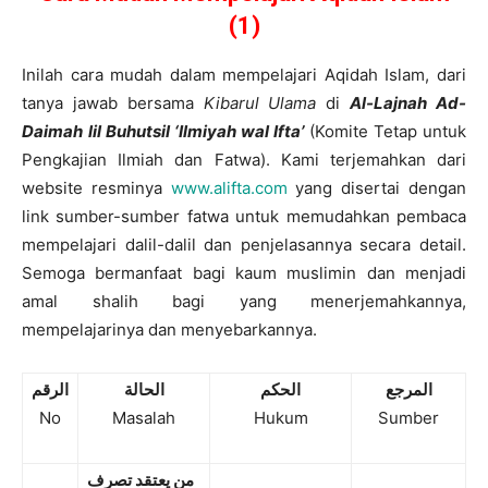
(1)
Inilah cara mudah dalam mempelajari Aqidah Islam, dari
tanya jawab bersama
Kibarul Ulama
di
Al-Lajnah Ad-
Daimah
lil Buhutsil ‘Ilmiyah wal Ifta’
(Komite Tetap untuk
Pengkajian Ilmiah dan Fatwa). Kami terjemahkan dari
website resminya
www.alifta.com
yang disertai dengan
link sumber-sumber fatwa untuk memudahkan pembaca
mempelajari dalil-dalil dan penjelasannya secara detail.
Semoga bermanfaat bagi kaum muslimin dan menjadi
amal shalih bagi yang menerjemahkannya,
mempelajarinya dan menyebarkannya.
المرجع
الحكم
الحالة
الرقم
No
Masalah
Hukum
Sumber
من يعتقد تصرف