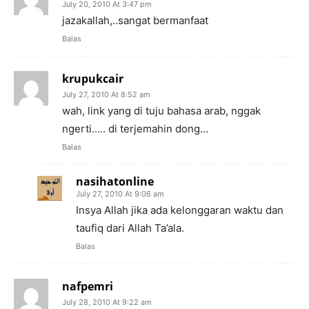
July 20, 2010 At 3:47 pm
jazakallah,..sangat bermanfaat
Balas
krupukcair
July 27, 2010 At 8:52 am
wah, link yang di tuju bahasa arab, nggak
ngerti….. di terjemahin dong…
Balas
nasihatonline
July 27, 2010 At 9:06 am
Insya Allah jika ada kelonggaran waktu dan
taufiq dari Allah Ta’ala.
Balas
nafpemri
July 28, 2010 At 9:22 am