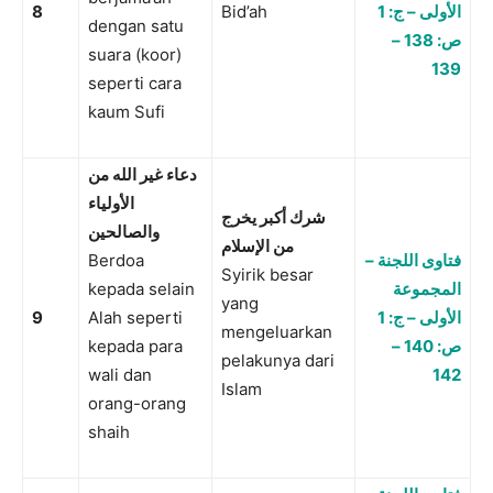
8
Bid’ah
الأولى – ج: 1
dengan satu
ص: 138 –
suara (koor)
139
seperti cara
kaum Sufi
دعاء غير الله من
الأولياء
شرك أكبر يخرج
والصالحين
من الإسلام
Berdoa
فتاوى اللجنة –
Syirik besar
kepada selain
المجموعة
yang
9
Alah seperti
الأولى – ج: 1
mengeluarkan
kepada para
ص: 140 –
pelakunya dari
wali dan
142
Islam
orang-orang
shaih