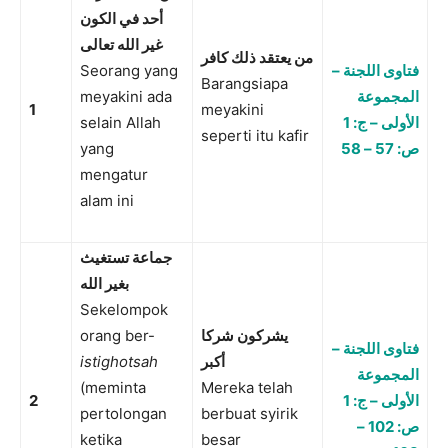
أحد في الكون
غير الله تعالى
من يعتقد ذلك كافر
Seorang yang
فتاوى اللجنة –
Barangsiapa
meyakini ada
المجموعة
1
meyakini
selain Allah
الأولى – ج: 1
seperti itu kafir
yang
ص: 57 – 58
mengatur
alam ini
جماعة تستغيث
بغير الله
Sekelompok
orang ber-
يشركون شركا
فتاوى اللجنة –
istighotsah
أكبر
المجموعة
(meminta
Mereka telah
2
الأولى – ج: 1
pertolongan
berbuat syirik
ص: 102 –
ketika
besar