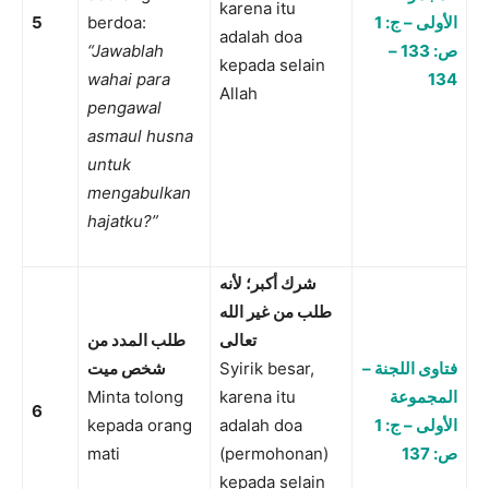
karena itu
5
berdoa:
الأولى – ج: 1
adalah doa
“Jawablah
ص: 133 –
kepada selain
wahai para
134
Allah
pengawal
asmaul husna
untuk
mengabulkan
hajatku?”
شرك أكبر؛ لأنه
طلب من غير الله
تعالى
طلب المدد من
شخص ميت
Syirik besar,
فتاوى اللجنة –
Minta tolong
karena itu
المجموعة
6
kepada orang
adalah doa
الأولى – ج: 1
mati
(permohonan)
ص: 137
kepada selain