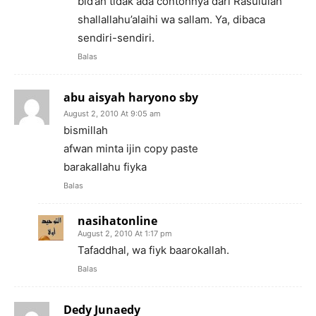
bid’ah tidak ada contohnya dari Rasululah
shallallahu’alaihi wa sallam. Ya, dibaca
sendiri-sendiri.
Balas
abu aisyah haryono sby
August 2, 2010 At 9:05 am
bismillah
afwan minta ijin copy paste
barakallahu fiyka
Balas
nasihatonline
August 2, 2010 At 1:17 pm
Tafaddhal, wa fiyk baarokallah.
Balas
Dedy Junaedy