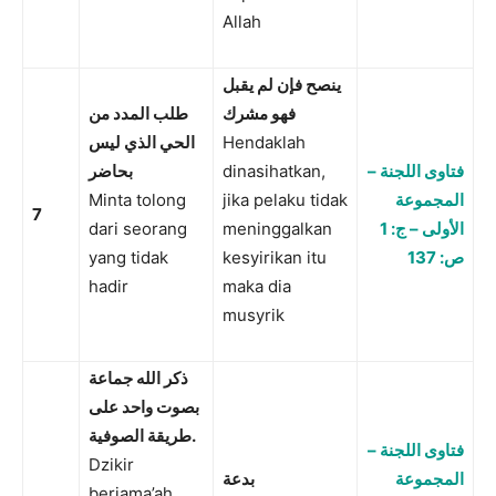
Allah
ينصح فإن لم يقبل
فهو مشرك
طلب المدد من
الحي الذي ليس
Hendaklah
بحاضر
dinasihatkan,
فتاوى اللجنة –
Minta tolong
jika pelaku tidak
المجموعة
7
dari seorang
meninggalkan
الأولى – ج: 1
yang tidak
kesyirikan itu
ص: 137
hadir
maka dia
musyrik
ذكر الله جماعة
بصوت واحد على
طريقة الصوفية
.
فتاوى اللجنة –
Dzikir
المجموعة
بدعة
berjama’ah