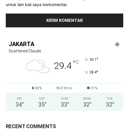
untuk lain kali saya berkomentar.
JAKARTA
Scattered Clouds
°
30.1
°
C
29.4
°
28.4
80%
0.9m/s
31%
FRI
SAT
SUN
MON
TUE
34
°
35
°
33
°
32
°
32
°
RECENT COMMENTS