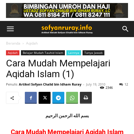
Beranda
Aqidah
Aqidah
Belajar Mudah Tauhid Islam
Lainnya
Tanya Jawab
Cara Mudah Mempelajari
Aqidah Islam (1)
Penulis
Artikel Sofyan Chalid bin Idham Ruray
-
July 19, 2010
12
2346
بسم الله الرحمن الرحيم
Cara Mudah Mempelajari Aqidah Islam