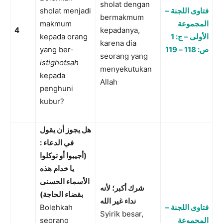
sholat dengan
sholat menjadi
فتاوى اللجنة –
bermakmum
makmum
المجموعة
4
kepadanya,
kepada orang
الأولى – ج: 1
karena dia
yang ber-
ص: 118 – 119
seorang yang
istighotsah
menyekutukan
kepada
Allah
penghuni
kubur?
هل يجوز أن يقول
في الدعاء :
(أجيبوا أو توكلوا
يا خدام هذه
الأسماء الحسنى
شرك أكبر؛ لأنه
)
بقضاء الحاجة
نداء غير الله
Bolehkah
فتاوى اللجنة –
Syirik besar,
seorang
المجموعة