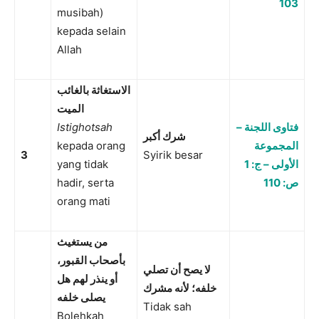
103
musibah)
kepada selain
Allah
الاستغاثة بالغائب
الميت
Istighotsah
فتاوى اللجنة –
شرك أكبر
kepada orang
المجموعة
3
Syirik besar
yang tidak
الأولى – ج: 1
hadir, serta
ص: 110
orang mati
من يستغيث
بأصحاب القبور،
لا يصح أن تصلي
أو ينذر لهم هل
خلفه؛ لأنه مشرك
يصلى خلفه
Tidak sah
Bolehkah