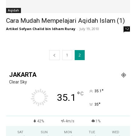
Aqidah
Cara Mudah Mempelajari Aqidah Islam (1)
Artikel Sofyan Chalid bin Idham Ruray
-
July 19, 2010
12
1
2
JAKARTA
Clear Sky
°
35.1
°
C
35.1
°
35
42%
4m/s
1%
SAT
SUN
MON
TUE
WED