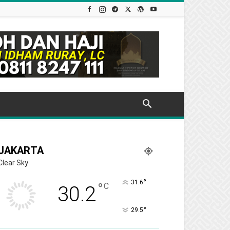
JAKARTA
Clear Sky
°
31.6
°
C
30.2
°
29.5