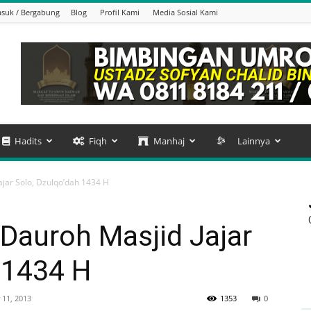
suk / Bergabung
Blog
Profil Kami
Media Sosial Kami
Hadits
Fiqh
Manhaj
Lainnya
jar Solo, Dzulqo’dah 1434 H
Dauroh Masjid Jajar
 1434 H
 11, 2013
1353
0