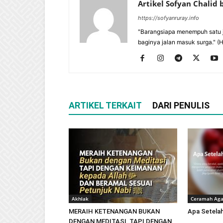
Artikel Sofyan Chalid
https://sofyanruray.info
"Barangsiapa menempuh satu j
baginya jalan masuk surga." (
ARTIKEL TERKAIT
DARI PENULIS
Akhlak
Ceramah Ag
MERAIH KETENANGAN BUKAN
Apa Setela
DENGAN MEDITASI, TAPI DENGAN