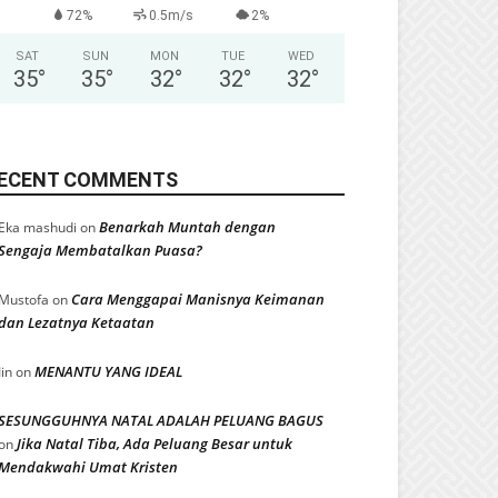
72%
0.5m/s
2%
SAT
SUN
MON
TUE
WED
35
°
35
°
32
°
32
°
32
°
ECENT COMMENTS
Benarkah Muntah dengan
Eka mashudi
on
Sengaja Membatalkan Puasa?
Cara Menggapai Manisnya Keimanan
Mustofa
on
dan Lezatnya Ketaatan
MENANTU YANG IDEAL
Iin
on
SESUNGGUHNYA NATAL ADALAH PELUANG BAGUS
Jika Natal Tiba, Ada Peluang Besar untuk
on
Mendakwahi Umat Kristen