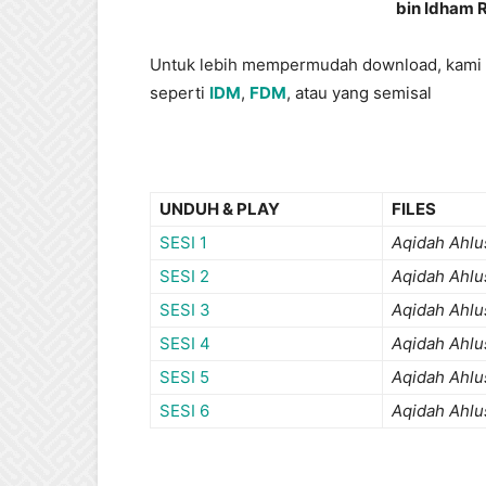
bin Idham 
Untuk lebih mempermudah download, kami
seperti
IDM
,
FDM
, atau yang semisal
UNDUH & PLAY
FILES
SESI 1
Aqidah Ahlu
SESI 2
Aqidah Ahlu
SESI 3
Aqidah Ahlu
SESI 4
Aqidah Ahlu
SESI 5
Aqidah Ahlu
SESI 6
Aqidah Ahlu