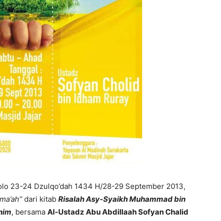
olo 23-24 Dzulqo’dah 1434 H/28-29 September 2013,
ma’ah”
dari kitab
Risalah Asy-Syaikh Muhammad bin
shim
, bersama
Al-Ustadz Abu Abdillaah Sofyan Chalid