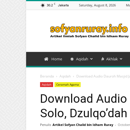
C
30.2
Saturday, August 8, 2026
Ma
Jakarta
Artikel
Sofyan
Chalid
bin
Idham
Ruray
Home
Aqidah
Akhlak
Beranda
Aqidah
Download Audio Dauroh Masjid Ja
Aqidah
Ceramah Agama
Download Audio 
Solo, Dzulqo’dah
Penulis
Artikel Sofyan Chalid bin Idham Ruray
-
October