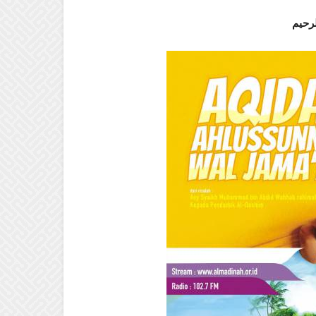
لرحيم