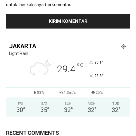
untuk lain kali saya berkomentar.
JAKARTA
Light Rain
°
30.1
°
C
29.4
°
28.8
83%
1.3m/s
25%
FRI
SAT
SUN
MON
TUE
30
°
35
°
32
°
32
°
32
°
RECENT COMMENTS