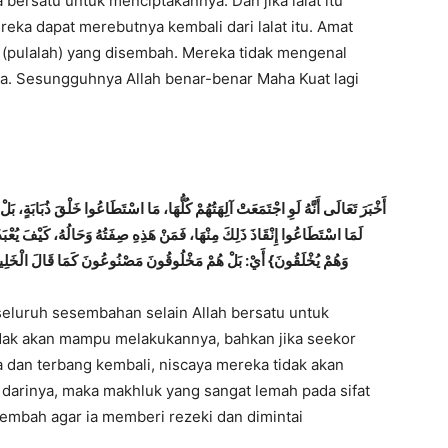
bersatu untuk menciptakannya. Dan jika lalat itu
eka dapat merebutnya kembali dari lalat itu. Amat
pulalah) yang disembah. Mereka tidak mengenal
a. Sesungguhnya Allah benar-benar Maha Kuat lagi
أَخْبَرَ تَعَالَى أَنَّهُ لَوِ اجْتَمَعَتْ آلِهَتُهُمْ كُلُّهَا، مَا اسْتَطَاعُوا خَلْقَ ذُبَابَة،
لَمَا اسْتَطَاعُوا إِنْقَاذَ ذَلِكَ مِنْهَا، فَمَنْ هَذِهِ صِفَتُهُ وَحَالُهُ، كَيْفَ يُعْبَد
وَهُمْ يُخْلَقُونَ} أَيْ: بَلْ هُمْ مَخْلُوقُونَ مَصْنُوعُونَ كَمَا قَالَ الْخَلِيلُ:}
seluruh sesembahan selain Allah bersatu untuk
idak akan mampu melakukannya, bahkan jika seekor
 dan terbang kembali, niscaya mereka tidak akan
arinya, maka makhluk yang sangat lemah pada sifat
embah agar ia memberi rezeki dan dimintai