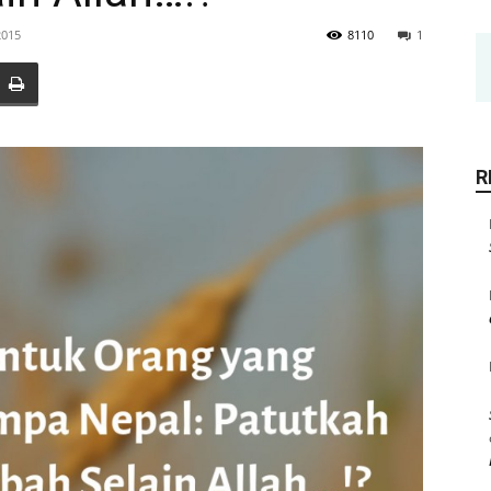
2015
8110
1
R