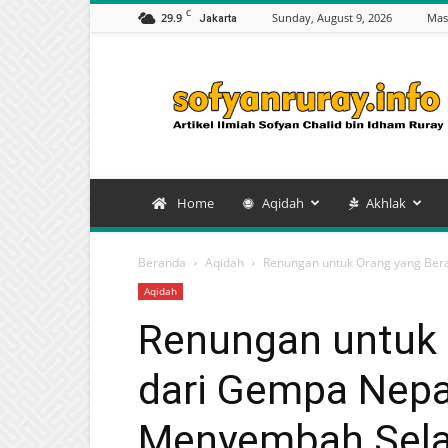
C
29.9
Sunday, August 9, 2026
Mas
Jakarta
Artikel
Sofyan
Chalid
bin
Idham
Ruray
Home
Aqidah
Akhlak
Beranda
Aqidah
Renungan untuk Orang yang Bera
Aqidah
Renungan untuk 
dari Gempa Nepa
Menyembah Selai