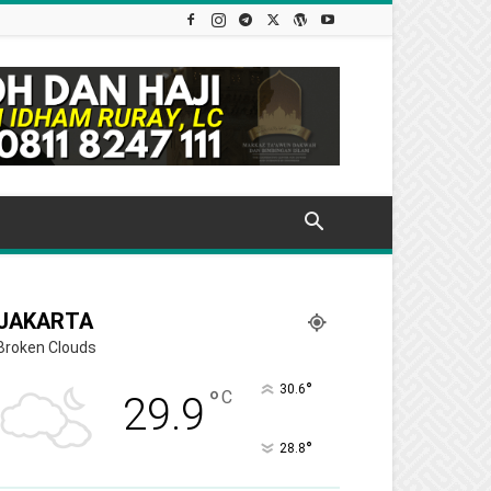
JAKARTA
Broken Clouds
°
30.6
°
C
29.9
°
28.8