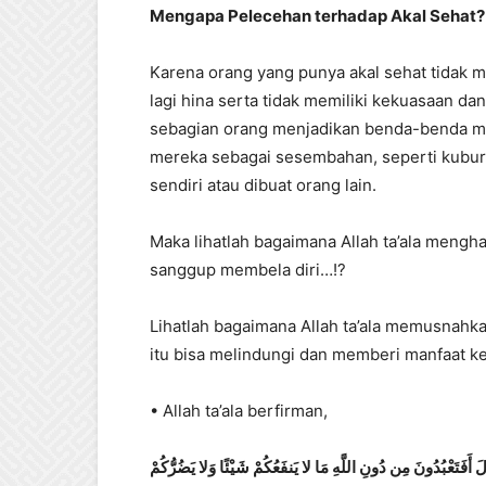
Mengapa Pelecehan terhadap Akal Sehat?
Karena orang yang punya akal sehat tida
lagi hina serta tidak memiliki kekuasaan d
sebagian orang menjadikan benda-benda ma
mereka sebagai sesembahan, seperti kubu
sendiri atau dibuat orang lain.
Maka lihatlah bagaimana Allah ta’ala meng
sanggup membela diri…!?
Lihatlah bagaimana Allah ta’ala memusnahk
itu bisa melindungi dan memberi manfaat k
• Allah ta’ala berfirman,
َ أَفَتَعْبُدُونَ مِن دُونِ اللَّهِ مَا لا يَنفَعُكُمْ شَيْئًا وَلا يَضُرُّكُمْ