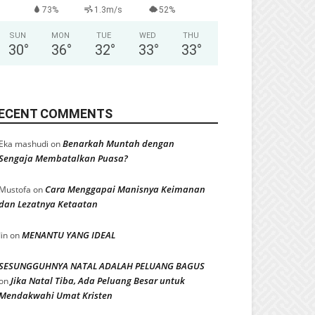
73%
1.3m/s
52%
SUN
MON
TUE
WED
THU
30
°
36
°
32
°
33
°
33
°
ECENT COMMENTS
Benarkah Muntah dengan
Eka mashudi
on
Sengaja Membatalkan Puasa?
Cara Menggapai Manisnya Keimanan
Mustofa
on
dan Lezatnya Ketaatan
MENANTU YANG IDEAL
Iin
on
SESUNGGUHNYA NATAL ADALAH PELUANG BAGUS
Jika Natal Tiba, Ada Peluang Besar untuk
on
Mendakwahi Umat Kristen