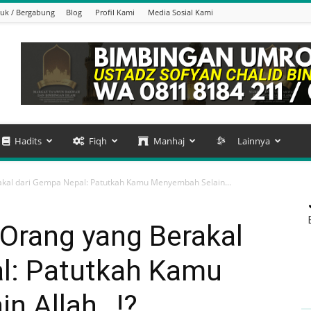
uk / Bergabung
Blog
Profil Kami
Media Sosial Kami
Hadits
Fiqh
Manhaj
Lainnya
kal dari Gempa Nepal: Patutkah Kamu Menyembah Selain...
Orang yang Berakal
l: Patutkah Kamu
n Allah…!?