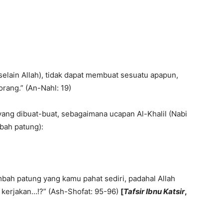
lain Allah), tidak dapat membuat sesuatu apapun,
orang.” (An-Nahl: 19)
ng dibuat-buat, sebagaimana ucapan Al-Khalil (Nabi
bah patung):
bah patung yang kamu pahat sediri, padahal Allah
kerjakan…!?” (Ash-Shofat: 95-96)
[
Tafsir Ibnu Katsir
,