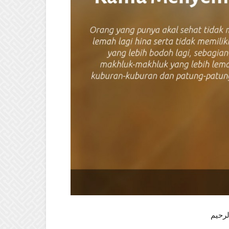
لرحيم