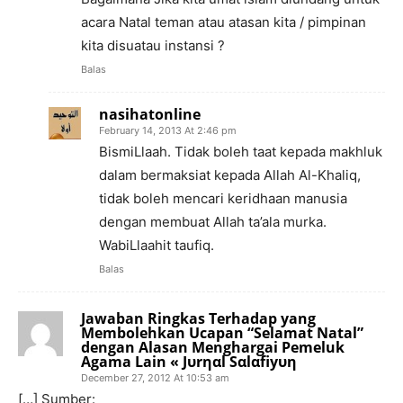
acara Natal teman atau atasan kita / pimpinan
kita disuatau instansi ?
Balas
nasihatonline
February 14, 2013 At 2:46 pm
BismiLlaah. Tidak boleh taat kepada makhluk
dalam bermaksiat kepada Allah Al-Khaliq,
tidak boleh mencari keridhaan manusia
dengan membuat Allah ta’ala murka.
WabiLlaahit taufiq.
Balas
Jawaban Ringkas Terhadap yang
Membolehkan Ucapan “Selamat Natal”
dengan Alasan Menghargai Pemeluk
Agama Lain « Jυrηαl Sαlαfiyυη
December 27, 2012 At 10:53 am
[…] Sumber: