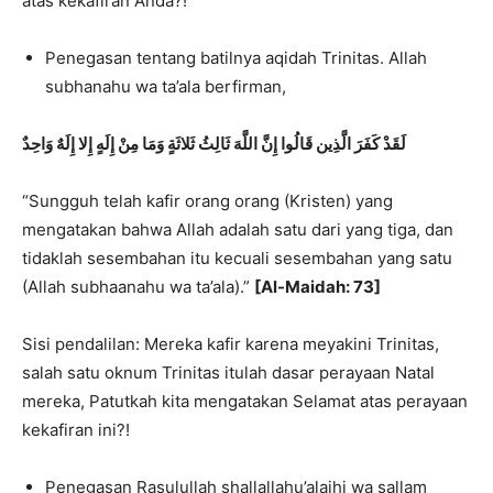
atas kekafiran Anda?!
Penegasan tentang batilnya aqidah Trinitas. Allah
subhanahu wa ta’ala berfirman,
لَقَدْ كَفَرَ الَّذِين
قَالُوا إِنَّ اللَّهَ ثَالِثُ ثَلاثَةٍ وَمَا مِنْ إِلَهٍ إِلا إِلَهٌ وَاحِدٌ
“Sungguh telah kafir orang orang (Kristen) yang
mengatakan bahwa Allah adalah satu dari yang tiga, dan
tidaklah sesembahan itu kecuali sesembahan yang satu
(Allah subhaanahu wa ta’ala).”
[Al-Maidah: 73]
Sisi pendalilan: Mereka kafir karena meyakini Trinitas,
salah satu oknum Trinitas itulah dasar perayaan Natal
mereka, Patutkah kita mengatakan Selamat atas perayaan
kekafiran ini?!
Penegasan Rasulullah shallallahu’alaihi wa sallam