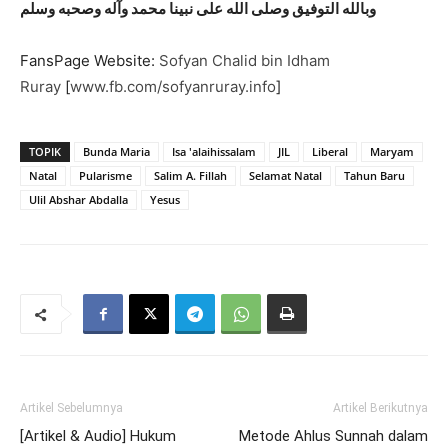
وبالله التوفيق وصلى الله على نبينا محمد وآله وصحبه وسلم
FansPage Website:
Sofyan Chalid bin Idham
Ruray
[
www.fb.com/sofyanruray.info
]
TOPIK
Bunda Maria
Isa 'alaihissalam
JIL
Liberal
Maryam
Natal
Pularisme
Salim A. Fillah
Selamat Natal
Tahun Baru
Ulil Abshar Abdalla
Yesus
Artikel Sebelumnya
Artikel Berikutnya
[Artikel & Audio] Hukum
Metode Ahlus Sunnah dalam