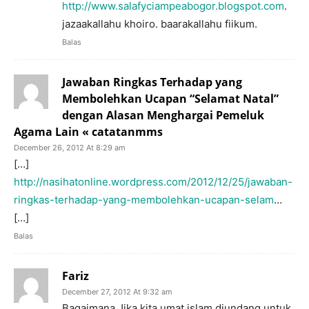
http://www.salafyciampeabogor.blogspot.com
.
jazaakallahu khoiro. baarakallahu fiikum.
Balas
Jawaban Ringkas Terhadap yang
Membolehkan Ucapan “Selamat Natal”
dengan Alasan Menghargai Pemeluk
Agama Lain « catatanmms
December 26, 2012 At 8:29 am
[…]
http://nasihatonline.wordpress.com/2012/12/25/jawaban-
ringkas-terhadap-yang-membolehkan-ucapan-selam
…
[…]
Balas
Fariz
December 27, 2012 At 9:32 am
Bagaimana Jika kita umat islam diundang untuk