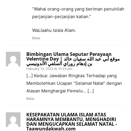
“Wahai orang-orang yang beriman penuhilah
perjanjian-perjanjian kalian.”
WaLlaahu ta’ala A’lam.
Balas
Bimbingan Ulama Seputar Perayaan
Velentine Day | موقع أبي عبد الله سفيان خالد
بن إدهام روراي السلفي الأندونيسي
February 13, 2013 At 10:24 pm
[…] Kedua: Jawaban Ringkas Terhadap yang
Membolehkan Ucapan “Selamat Natal” dengan
Alasan Menghargai Pemelu… […]
Balas
KESEPAKATAN ULAMA ISLAM ATAS
HARAMNYA MEMBANTU, MENGHADIRI
DAN MENGUCAPKAN SELAMAT NATAL -
Taawundakwah.com