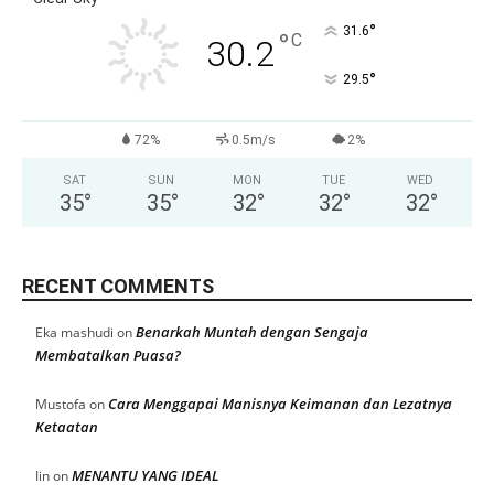
°
31.6
°
C
30.2
°
29.5
72%
0.5m/s
2%
SAT
SUN
MON
TUE
WED
35
°
35
°
32
°
32
°
32
°
RECENT COMMENTS
Benarkah Muntah dengan Sengaja
Eka mashudi
on
Membatalkan Puasa?
Cara Menggapai Manisnya Keimanan dan Lezatnya
Mustofa
on
Ketaatan
MENANTU YANG IDEAL
Iin
on