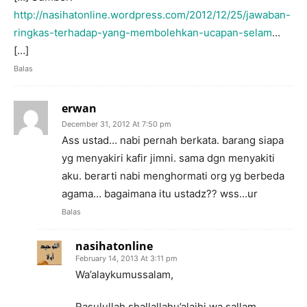
http://nasihatonline.wordpress.com/2012/12/25/jawaban-
ringkas-terhadap-yang-membolehkan-ucapan-selam
…
[…]
Balas
erwan
December 31, 2012 At 7:50 pm
Ass ustad… nabi pernah berkata. barang siapa
yg menyakiri kafir jimni. sama dgn menyakiti
aku. berarti nabi menghormati org yg berbeda
agama… bagaimana itu ustadz?? wss…ur
Balas
nasihatonline
February 14, 2013 At 3:11 pm
Wa’alaykumussalam,
Rasulullah shallallahu’alaihi wa sallam