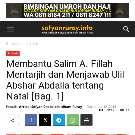
Beranda
Aqidah
Aqidah
Membantu Salim A. Fillah
Mentarjih dan Menjawab Ulil
Abshar Abdalla tentang
Natal [Bag. 1]
Penulis
Artikel Sofyan Chalid bin Idham Ruray
-
December 12, 2014
53893
13