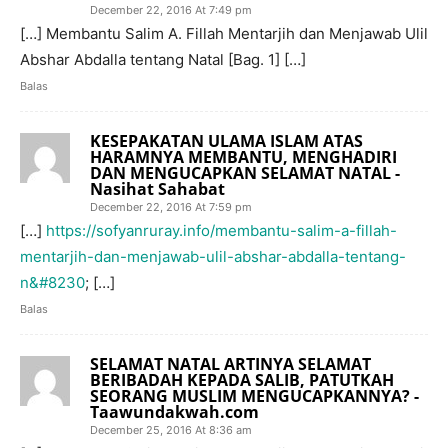
December 22, 2016 At 7:49 pm
[…] Membantu Salim A. Fillah Mentarjih dan Menjawab Ulil
Abshar Abdalla tentang Natal [Bag. 1] […]
Balas
KESEPAKATAN ULAMA ISLAM ATAS
HARAMNYA MEMBANTU, MENGHADIRI
DAN MENGUCAPKAN SELAMAT NATAL -
Nasihat Sahabat
December 22, 2016 At 7:59 pm
[…]
https://sofyanruray.info/membantu-salim-a-fillah-
mentarjih-dan-menjawab-ulil-abshar-abdalla-tentang-
n&#8230
; […]
Balas
SELAMAT NATAL ARTINYA SELAMAT
BERIBADAH KEPADA SALIB, PATUTKAH
SEORANG MUSLIM MENGUCAPKANNYA? -
Taawundakwah.com
December 25, 2016 At 8:36 am