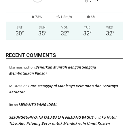
°
28.8
73%
1.8m/s
6%
SAT
SUN
MON
TUE
WED
30
°
35
°
32
°
32
°
32
°
RECENT COMMENTS
Benarkah Muntah dengan Sengaja
Eka mashudi
on
Membatalkan Puasa?
Cara Menggapai Manisnya Keimanan dan Lezatnya
Mustofa
on
Ketaatan
MENANTU YANG IDEAL
Iin
on
SESUNGGUHNYA NATAL ADALAH PELUANG BAGUS
Jika Natal
on
Tiba, Ada Peluang Besar untuk Mendakwahi Umat Kristen