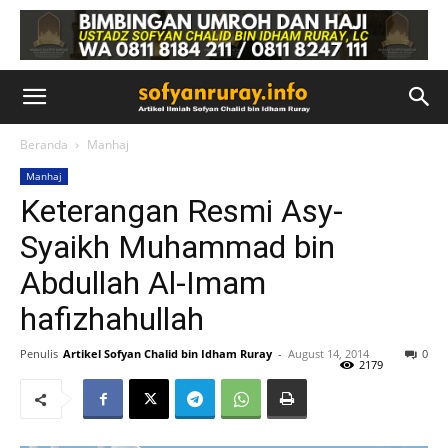
Beranda
Manhaj
Manhaj
Keterangan Resmi Asy-
Syaikh Muhammad bin
Abdullah Al-Imam
hafizhahullah
Penulis
Artikel Sofyan Chalid bin Idham Ruray
-
August 14, 2014
0
2179