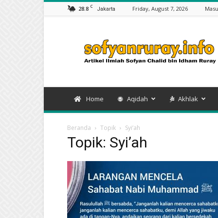
C
28.8
Friday, August 7, 2026
Masu
Jakarta
Artikel
Sofyan
Chalid
bin
Idham
Ruray
Home
Aqidah
Akhlak
Beranda
Topik
Syi’ah
Topik: Syi’ah