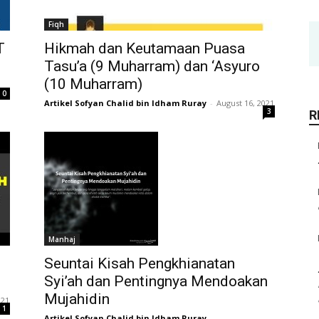
Fiqh
T
Hikmah dan Keutamaan Puasa
Tasu’a (9 Muharram) dan ‘Asyuro
(10 Muharram)
0
Artikel Sofyan Chalid bin Idham Ruray
-
August 16, 2021
3
R
Manhaj
Seuntai Kisah Pengkhianatan
Syi’ah dan Pentingnya Mendoakan
Mujahidin
021
1
Artikel Sofyan Chalid bin Idham Ruray
-