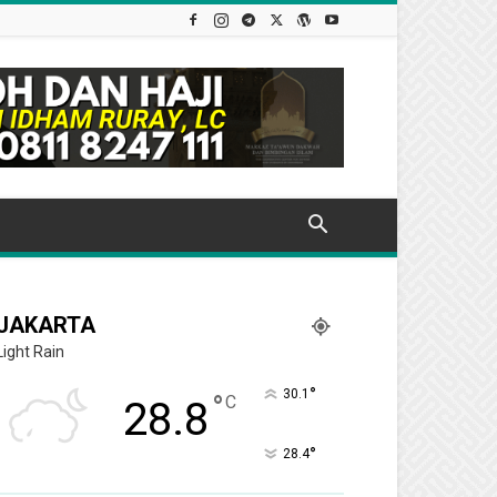
JAKARTA
Light Rain
°
30.1
°
C
28.8
°
28.4