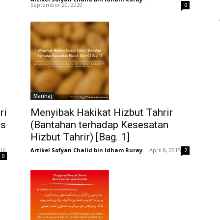
September 20, 2020
0
Manhaj
ri
Menyibak Hakikat Hizbut Tahrir
is
(Bantahan terhadap Kesesatan
Hizbut Tahrir) [Bag. 1]
016
Artikel Sofyan Chalid bin Idham Ruray
-
April 8, 2015
2
0