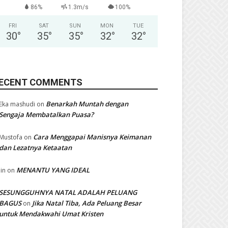
86%
1.3m/s
100%
FRI
SAT
SUN
MON
TUE
30
°
35
°
35
°
32
°
32
°
ECENT COMMENTS
Benarkah Muntah dengan
Eka mashudi
on
Sengaja Membatalkan Puasa?
Cara Menggapai Manisnya Keimanan
Mustofa
on
dan Lezatnya Ketaatan
MENANTU YANG IDEAL
Iin
on
SESUNGGUHNYA NATAL ADALAH PELUANG
BAGUS
Jika Natal Tiba, Ada Peluang Besar
on
untuk Mendakwahi Umat Kristen