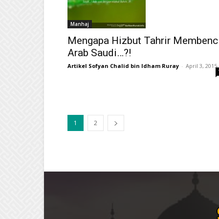
Manhaj
Mengapa Hizbut Tahrir Membenc
Arab Saudi…?!
Artikel Sofyan Chalid bin Idham Ruray
-
April 3, 2015
1
2