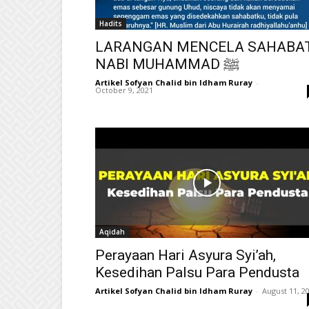
Hadits
LARANGAN MENCELA SAHABA
NABI MUHAMMAD ﷺ
Artikel Sofyan Chalid bin Idham Ruray
-
October 9, 2021
Aqidah
Perayaan Hari Asyura Syi’ah,
Kesedihan Palsu Para Pendusta
Artikel Sofyan Chalid bin Idham Ruray
-
August 11, 2