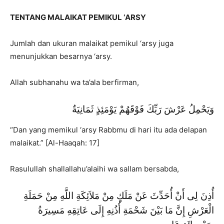
TENTANG MALAIKAT PEMIKUL ‘ARSY
Jumlah dan ukuran malaikat pemikul ‘arsy juga
menunjukkan besarnya ‘arsy.
Allah subhanahu wa ta’ala berfirman,
وَيَحْمِلُ عَرْشَ رَبِّكَ فَوْقَهُمْ يَوْمَئِذٍ ثَمَانِيَةٌ
“Dan yang memikul ‘arsy Rabbmu di hari itu ada delapan
malaikat.” [Al-Haaqah: 17]
Rasulullah shallallahu’alaihi wa sallam bersabda,
أُذِنَ لِى أَنْ أُحَدِّثَ عَنْ مَلَكٍ مِنْ مَلاَئِكَةِ اللَّهِ مِنْ حَمَلَةِ
الْعَرْشِ إِنَّ مَا بَيْنَ شَحْمَةِ أُذُنِهِ إِلَى عَاتِقِهِ مَسِيرَةُ