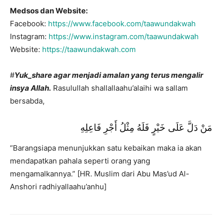
Medsos dan Website:
Facebook:
https://www.facebook.com/taawundakwah
Instagram:
https://www.instagram.com/taawundakwah
Website:
https://taawundakwah.com
#
Yuk_share
agar menjadi amalan yang terus mengalir
insya Allah.
Rasulullah shallallaahu’alaihi wa sallam
bersabda,
مَنْ دَلَّ عَلَى خَيْرٍ فَلَهُ مِثْلُ أَجْرِ فَاعِلِهِ
“Barangsiapa menunjukkan satu kebaikan maka ia akan
mendapatkan pahala seperti orang yang
mengamalkannya.” [HR. Muslim dari Abu Mas’ud Al-
Anshori radhiyallaahu’anhu]