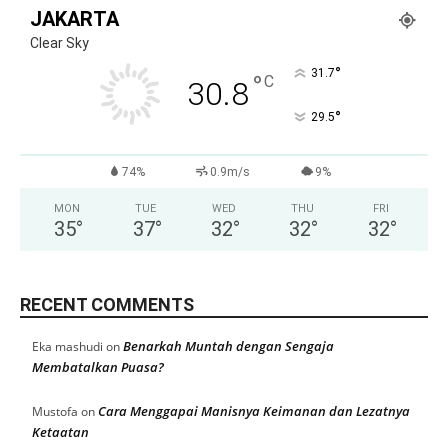
JAKARTA
Clear Sky
°
31.7
°
C
30.8
°
29.5
74%
0.9m/s
9%
MON
TUE
WED
THU
FRI
35
°
37
°
32
°
32
°
32
°
RECENT COMMENTS
Benarkah Muntah dengan Sengaja
Eka mashudi
on
Membatalkan Puasa?
Cara Menggapai Manisnya Keimanan dan Lezatnya
Mustofa
on
Ketaatan