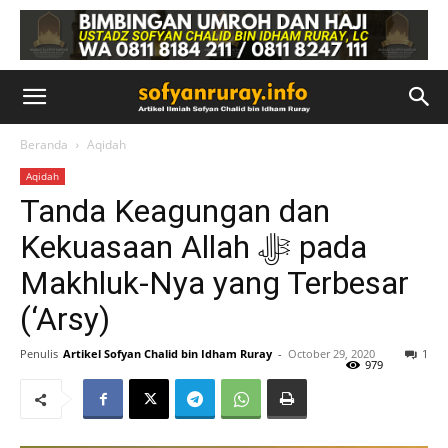
Beranda
Aqidah
Aqidah
Tanda Keagungan dan
Kekuasaan Allah ﷻ pada
Makhluk-Nya yang Terbesar
(‘Arsy)
Penulis
Artikel Sofyan Chalid bin Idham Ruray
-
October 29, 2020
1
979