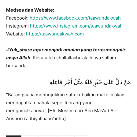
Medsos dan Website:
Facebook:
https://www.facebook.com/taawundakwah
Instagram:
https://www.instagram.com/taawundakwah
Website:
https://taawundakwah.com
#
Yuk_share
agar menjadi amalan yang terus mengalir
insya Allah.
Rasulullah shallallaahu’alaihi wa sallam
bersabda,
مَنْ دَلَّ عَلَى خَيْرٍ فَلَهُ مِثْلُ أَجْرِ فَاعِلِهِ
“Barangsiapa menunjukkan satu kebaikan maka ia akan
mendapatkan pahala seperti orang yang
mengamalkannya.” [HR. Muslim dari Abu Mas’ud Al-
Anshori radhiyallaahu’anhu]