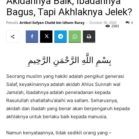
Akidahnya Baik, Ibadahnya
Bagus, Tapi Akhlaknya Jelek?
Penulis
Artikel Sofyan Chalid bin Idham Ruray
-
October 30, 2020
4
2583
بِسْمِ اللَّهِ الرَّحْمَنِ الرَّحِيمِ
Seorang muslim yang hakiki adalah pengikut generasi
Salaf, keyakinannya adalah akidah Ahlus Sunnah wal
Jama’ah, ibadahnya adalah peneladanan kepada
Rasulullah shallallahu’alaihi wa sallam. Seharusnya,
akidah dan ibadah yang benar akan berpengaruh kepada
akhlaknya untuk berlaku baik kepada manusia.
Namun kenyataannya, tidak sedikit orang yang –