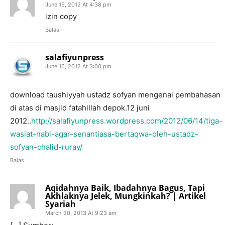
June 15, 2012 At 4:38 pm
izin copy
Balas
salafiyunpress
June 16, 2012 At 3:00 pm
download taushiyyah ustadz sofyan mengenai pembahasan
di atas di masjid fatahillah depok.12 juni
2012..
http://salafiyunpress.wordpress.com/2012/06/14/tiga-
wasiat-nabi-agar-senantiasa-bertaqwa-oleh-ustadz-
sofyan-chalid-ruray/
Balas
Aqidahnya Baik, Ibadahnya Bagus, Tapi
Akhlaknya Jelek, Mungkinkah? | Artikel
Syariah
March 30, 2013 At 9:23 am