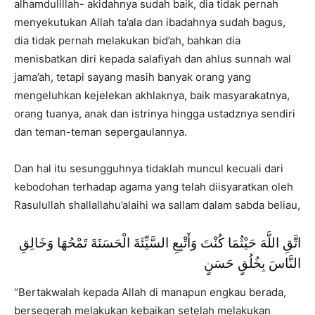
alhamdulillah- akidahnya sudah baik, dia tidak pernah
menyekutukan Allah ta’ala dan ibadahnya sudah bagus,
dia tidak pernah melakukan bid’ah, bahkan dia
menisbatkan diri kepada salafiyah dan ahlus sunnah wal
jama’ah, tetapi sayang masih banyak orang yang
mengeluhkan kejelekan akhlaknya, baik masyarakatnya,
orang tuanya, anak dan istrinya hingga ustadznya sendiri
dan teman-teman sepergaulannya.
Dan hal itu sesungguhnya tidaklah muncul kecuali dari
kebodohan terhadap agama yang telah diisyaratkan oleh
Rasulullah shallallahu’alaihi wa sallam dalam sabda beliau,
اتَّقِ اللَّهَ حَيْثُمَا كُنْتَ وَأَتْبِعِ السَّيِّئَةَ الْحَسَنَةَ تَمْحُهَا وَخَالِقِ
النَّاسَ بِخُلُقٍ حَسَنٍ
“Bertakwalah kepada Allah di manapun engkau berada,
bersegerah melakukan kebaikan setelah melakukan