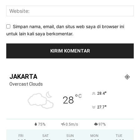
Simpan nama, email, dan situs web saya di browser ini
untuk lain kali saya berkomentar.
JAKARTA
Overcast Clouds
°
28.4
°
C
28
°
27.7
75%
0.5m/s
97%
FRI
SAT
SUN
MON
TUE