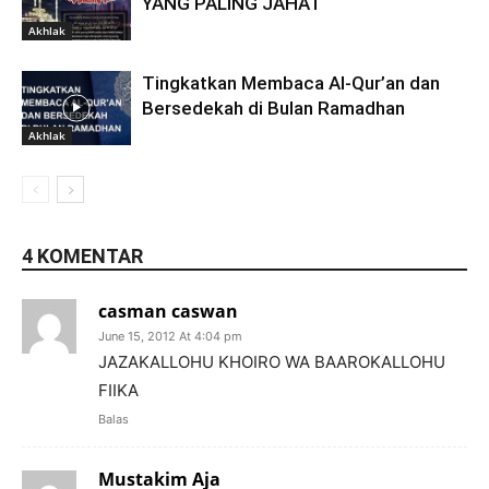
YANG PALING JAHAT
Akhlak
Tingkatkan Membaca Al-Qur’an dan
Bersedekah di Bulan Ramadhan
Akhlak
4 KOMENTAR
casman caswan
June 15, 2012 At 4:04 pm
JAZAKALLOHU KHOIRO WA BAAROKALLOHU
FIIKA
Balas
Mustakim Aja