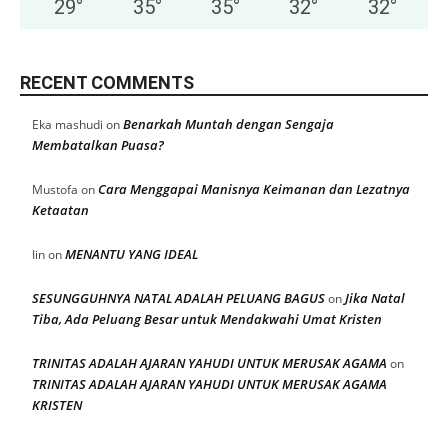
29
°
35
°
35
°
32
°
32
°
RECENT COMMENTS
Benarkah Muntah dengan Sengaja
Eka mashudi
on
Membatalkan Puasa?
Cara Menggapai Manisnya Keimanan dan Lezatnya
Mustofa
on
Ketaatan
MENANTU YANG IDEAL
Iin
on
SESUNGGUHNYA NATAL ADALAH PELUANG BAGUS
Jika Natal
on
Tiba, Ada Peluang Besar untuk Mendakwahi Umat Kristen
TRINITAS ADALAH AJARAN YAHUDI UNTUK MERUSAK AGAMA
on
TRINITAS ADALAH AJARAN YAHUDI UNTUK MERUSAK AGAMA
KRISTEN