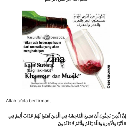
Allah ta’ala berfirman,
إِنَّ الَّذِينَ يُحِبُّونَ أَنْ
تَشِيعَ الْفَاحِشَة
ُ فِي الَّذِينَ آمَنُوا لَهُمْ عَذَابٌ أَلِيمٌ فِي
الدُّنْيَا وَالْآخِرَةِ وَاللَّهُ يَعْلَمُ وَأَنْتُمْ لَا تَعْلَمُونَ