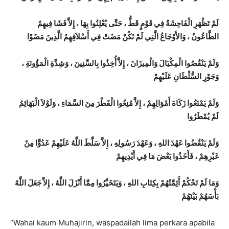
لَمْ تَظْهَرِ الْفَاحِشَةُ فِي قَوْمٍ قَطُّ ، حَتَّى يُعْلِنُوا بِهَا ، إِلاَّ فَشَا فِيهِمُ
الطَّاعُونُ ، وَالأَوْجَاعُ الَّتِي لَمْ تَكُنْ مَضَتْ فِي أَسْلاَفِهِمُ الَّذِينَ مَضَوْا
وَلَمْ يَنْقُصُوا الْمِكْيَالَ وَالْمِيزَانَ ، إِلاَّ أُخِذُوا بِالسِّنِينَ ، وَشِدَّةِ الْمَؤُونَةِ ،
وَجَوْرِ السُّلْطَانِ عَلَيْهِمْ
وَلَمْ يَمْنَعُوا زَكَاةَ أَمْوَالِهِمْ ، إِلاَّ مُنِعُوا الْقَطْرَ مِنَ السَّمَاءِ ، وَلَوْلاَ الْبَهَائِمُ
لَمْ يُمْطَرُوا
وَلَمْ يَنْقُضُوا عَهْدَ اللهِ ، وَعَهْدَ رَسُولِهِ ، إِلاَّ سَلَّطَ اللَّهُ عَلَيْهِمْ عَدُوًّا مِنْ
غَيْرِهِمْ ، فَأَخَذُوا بَعْضَ مَا فِي أَيْدِيهِمْ
وَمَا لَمْ تَحْكُمْ أَئِمَّتُهُمْ بِكِتَابِ اللهِ ، وَيَتَخَيَّرُوا مِمَّا أَنْزَلَ اللَّهُ ، إِلاَّ جَعَلَ اللَّهُ
بَأْسَهُمْ بَيْنَهُمْ
“Wahai kaum Muhajirin, waspadailah lima perkara apabila