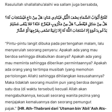
Rasulullah shallallahu’alaihi wa sallam juga bersabda,
تُفْتَحُ أَبْوَابُ السَّمَاءِ نِصْفَ اللَّيْلِ فَيُنَادِي مُنَادٍ: هَلْ مِنْ دَاعٍ فَيُسْتَجَابَ لَهُ؟
هَلْ مِنْ سَائِلٍ فَيُعْطَى؟ هَلْ مِنْ مَكْرُوبٍ فَيُفَرَّجَ عَنْهُ؟ فَلا يَبْقَى مُسْلِمٌ
يَدْعُو بِدَعْوَةٍ إِلا اسْتَجَابَ اللَّهُ لَهُ
إِلا زَانِيَةٌ تَسْعَى بِفَرْجِهَا
أَوْ عَشَّارٌ
“Pintu-pintu langit dibuka pada pertengahan malam, lalu
menyerulah seorang penyeru: Apakah ada yang mau
berdoa sehingga dikabulkan doanya? Apakah ada yang
mau meminta sehingga diberikan permintaannya? Apakah
ada orang yang tertimpa musibah (yang memohon
pertolongan Allah) sehingga dihilangkan kesusahannya?
Maka tidaklah seorang muslim pun yang berdoa dengan
satu doa (di waktu tersebut) kecuali Allah akan
mengabulkannya, kecuali seorang wanita pezina yang
menjajakan kemaluannya dan seorang pemungut
pajak.”
[HR. Ath-Thabrani dari ‘Utsman bin ‘Abil ‘Ash Ats-