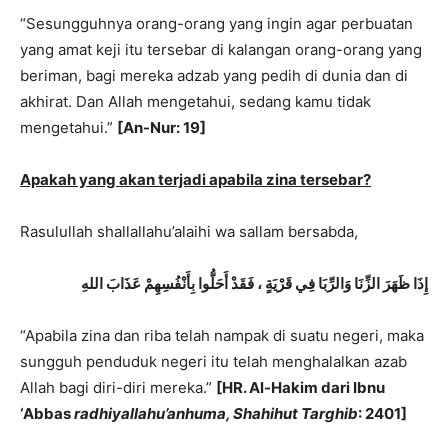
“Sesungguhnya orang-orang yang ingin agar perbuatan
yang amat keji itu tersebar di kalangan orang-orang yang
beriman, bagi mereka adzab yang pedih di dunia dan di
akhirat. Dan Allah mengetahui, sedang kamu tidak
mengetahui.”
[An-Nur: 19]
Apakah yang akan terjadi apabila zina tersebar?
Rasulullah shallallahu’alaihi wa sallam bersabda,
إِذَا ظَهَرَ الزِّنَا وَالرِّبَا
فِي قَرْيَةٍ ، فَقَدْ أَحَلُّوا بِأَنْفُسِهِمْ عَذَابَ اللهِ
“Apabila zina dan riba telah nampak di suatu negeri, maka
sungguh penduduk negeri itu telah menghalalkan azab
Allah bagi diri-diri mereka.”
[HR. Al-Hakim dari Ibnu
‘Abbas
radhiyallahu’anhuma, Shahihut Targhib
: 2401]