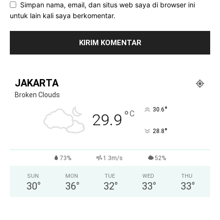
Simpan nama, email, dan situs web saya di browser ini
untuk lain kali saya berkomentar.
JAKARTA
Broken Clouds
°
30.6
°
C
29.9
°
28.8
73%
1.3m/s
52%
SUN
MON
TUE
WED
THU
30
°
36
°
32
°
33
°
33
°