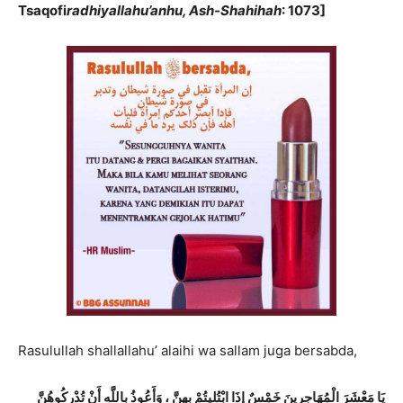
Tsaqofi
radhiyallahu’anhu, Ash-Shahihah
: 1073]
Rasulullah shallallahu’ alaihi wa sallam juga bersabda,
يَا مَعْشَرَ الْمُهَاجِرِينَ خَمْسٌ إِذَا ابْتُلِيتُمْ بِهِنَّ ، وَأَعُوذُ بِاللَّهِ أَنْ تُدْرِكُوهُنَّ