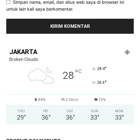
Simpan nama, email, dan situs web saya di browser ini
untuk lain kali saya berkomentar.
JAKARTA
Broken Clouds
°
28.4
°
C
28
°
26.6
84%
3.3m/s
75%
THU
FRI
SAT
SUN
MON
29
°
36
°
36
°
33
°
33
°