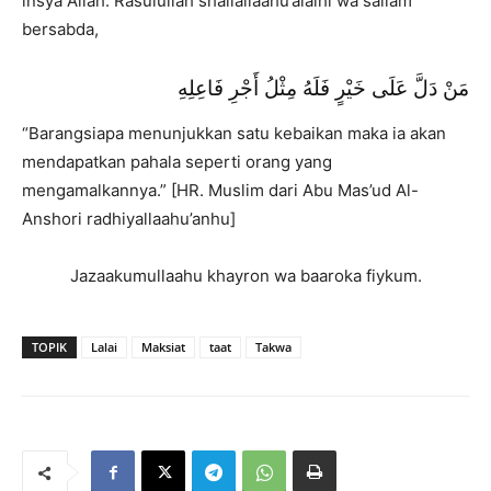
insya Allah. Rasulullah shallallaahu’alaihi wa sallam
bersabda,
مَنْ دَلَّ عَلَى خَيْرٍ فَلَهُ مِثْلُ أَجْرِ فَاعِلِهِ
“Barangsiapa menunjukkan satu kebaikan maka ia akan
mendapatkan pahala seperti orang yang
mengamalkannya.” [HR. Muslim dari Abu Mas’ud Al-
Anshori radhiyallaahu’anhu]
Jazaakumullaahu khayron wa baaroka fiykum.
TOPIK
Lalai
Maksiat
taat
Takwa