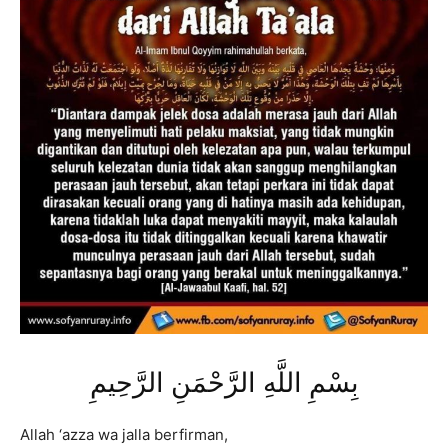
بِسْمِ اللَّهِ الرَّحْمَنِ الرَّحِيمِ
Allah ‘azza wa jalla berfirman,