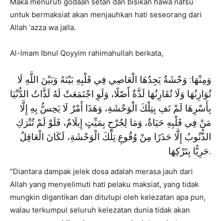
Maka menuruti godaan setan dan bisikan hawa nafsu
untuk bermaksiat akan menjauhkan hati seseorang dari
Allah ‘azza wa jalla.
Al-Imam Ibnul Qoyyim rahimahullah berkata,
وَمِنْهَا: وَحْشَةٌ يَجِدُهَا الْعَاصِي فِي قَلْبِهِ بَيْنَهُ وَبَيْنَ اللَّهِ لَا
تُوَازِنُهَا وَلَا تُقَارِنُهَا لَذَّةٌ أَصْلًا، وَلَوِ اجْتَمَعَتْ لَهُ لَذَّاتُ الدُّنْيَا
بِأَسْرِهَا لَمْ تَفِ بِتِلْكَ الْوَحْشَةِ، وَهَذَا أَمْرٌ لَا يَحِسُّ بِهِ إِلَّا
مَنْ فِي قَلْبِهِ حَيَاةٌ، وَمَا لِجُرْحٍ بِمَيِّتٍ إِيلَامٌ، فَلَوْ لَمْ تُتْرَكِ
الذُّنُوبُ إِلَّا حَذَرًا مِنْ وُقُوعِ تِلْكَ الْوَحْشَةِ، لَكَانَ الْعَاقِلُ
حَرِيًّا بِتَرْكِهَا.
“Diantara dampak jelek dosa adalah merasa jauh dari
Allah yang menyelimuti hati pelaku maksiat, yang tidak
mungkin digantikan dan ditutupi oleh kelezatan apa pun,
walau terkumpul seluruh kelezatan dunia tidak akan