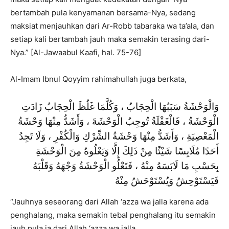
bertambah pula kenyamanan bersama-Nya, sedang
maksiat menjauhkan dari Ar-Robb tabaraka wa ta’ala, dan
setiap kali bertambah jauh maka semakin terasing dari-
Nya.” [Al-Jawaabul Kaafi, hal. 75-76]
Al-Imam Ibnul Qoyyim rahimahullah juga berkata,
وَالْوَحْشَةُ سَبَبُهَا الْحِجَابُ ، وَكُلَّمَا غَلُظَ الْحِجَابُ زَادَتِ
الْوَحْشَةُ ، فَالْغَفْلَةُ تُوجِبُ الْوَحْشَةَ ، وَأَشَدُّ مِنْهَا وَحْشَةُ
الْمَعْصِيَةِ ، وَأَشَدُّ مِنْهَا وَحْشَةُ الشِّرْكِ وَالْكُفْرِ ، وَلَا تَجِدُ
أَحَدًا مُلَابِسًا شَيْئًا مِنْ ذَلِكَ إِلَّا وَيَعْلُوهُ مِنَ الْوَحْشَةِ
بِحَسْبِ مَا لَابَسَهُ مِنْهُ ، فَتَعْلُو الْوَحْشَةُ وَجْهَهُ وَقَلْبَهُ
فَيَسْتَوْحِشُ وَيُسْتَوْحَشُ مِنْهُ
“Jauhnya seseorang dari Allah ‘azza wa jalla karena ada
penghalang, maka semakin tebal penghalang itu semakin
jauh pula ia dari Allah ‘azza wa jalla.