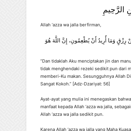
نِ الرَّحِيمِ
Allah ‘azza wa jalla berfirman,
ْ رِزْقٍ وَمَا أُرِيدُ أَنْ يُطْعِمُونِ، إِنَّ اللَّهَ هُوَ
“Dan tidaklah Aku menciptakan jin dan man
tidak menghendaki rezeki sedikit pun dari
memberi-Ku makan. Sesungguhnya Allah Dia
Sangat Kokoh.” [Adz-Dzariyat: 56]
Ayat-ayat yang mulia ini menegaskan bahw
manfaat kepada Allah ‘azza wa jalla, seba
Allah ‘azza wa jalla sedikit pun.
Karena Allah ‘azza wa jalla yang Maha Kuas