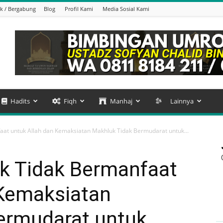
k / Bergabung
Blog
Profil Kami
Media Sosial Kami
Hadits
Fiqh
Manhaj
Lainnya
at untuk Allah dan Kemaksiatan Makhluk Tidak Bermudarat untuk...
k Tidak Bermanfaat
 Kemaksiatan
ermudarat untuk