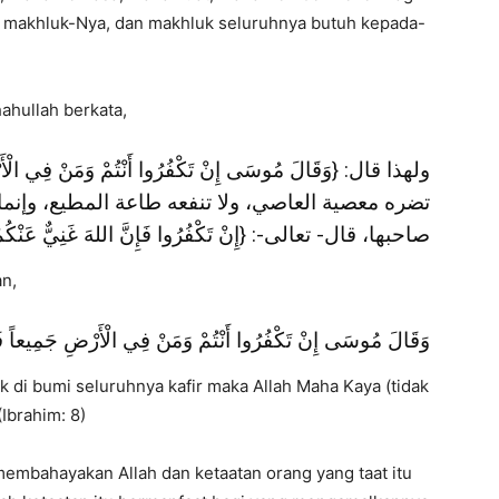
 makhluk-Nya, dan makhluk seluruhnya butuh kepada-
hahullah berkata,
ولهذا قال: {وَقَالَ مُوسَى إِنْ تَكْفُرُوا أَنْتُمْ وَمَنْ فِي الْأَرْ
تضره معصية العاصي، ولا تنفعه طاعة المطيع، وإنما
صاحبها، قال- تعالى-: {إِنْ تَكْفُرُوا فَإِنَّ اللهَ غَنِيٌّ عَنْكُمْ }
an,
وَقَالَ مُوسَى إِنْ تَكْفُرُوا أَنْتُمْ وَمَنْ فِي الْأَرْضِ جَمِيعاً فَإِ
k di bumi seluruhnya kafir maka Allah Maha Kaya (tidak
Ibrahim: 8)
membahayakan Allah dan ketaatan orang yang taat itu