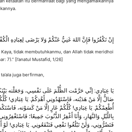
lah ketaatan itu bermanfaat bagi yang mengamalkannya
ukannya.
إِنْ تَكْفُرُوا فَإِنَّ اللهَ غَنِيٌّ عَنْكُمْ وَلا يَرْضَى لِعِبَادِهِ الْكُفْ
 Kaya, tidak membutuhkanmu, dan Allah tidak meridhoi
 7).” [I’anatul Mustafid, 1/26]
a’ala juga berfirman,
يَا عِبَادِي: إنِّي حَرَّمْت الظُّلْمَ عَلَى نَفْسِي، وَجَعَلْته بَيْنَكُمْ
ضَالٌّ إلَّا مَنْ هَدَيْته، فَاسْتَهْدُونِي أَهْدِكُمْ. يَا عِبَادِي! كُلُّ
أُطْعِمْكُمْ. يَا عِبَادِي! كُلُّكُمْ عَارٍ إلَّا مَنْ كَسَوْته، فَاسْتَكْ
بِاللَّيْلِ وَالنَّهَارِ، وَأَنَا أَغْفِرُ الذُّنُوبَ جَمِيعًا؛ فَاسْتَغْفِرُونِ
فَتَضُرُّونِي، وَلَنْ تَبْلُغُوا نَفْعِي فَتَنْفَعُونِي. يَا عِبَادِي! لَوْ أَنّ