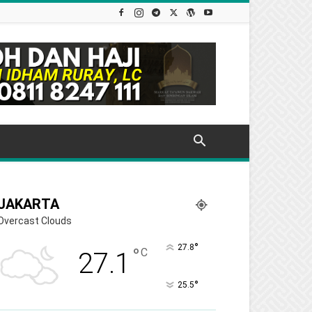
JAKARTA
Overcast Clouds
°
27.8
°
C
27.1
°
25.5