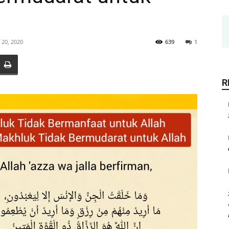
 20, 2020
639
1
R