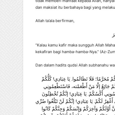
tidak memberi manfaat kepada Allah, hanya
dan maksiat itu berbahaya bagi yang melak
Allah ta’ala berfirman,
رَ
“Kalau kamu kafir maka sungguh Allah Maha
kekafiran bagi hamba-hamba-Nya.” (Az-Zumar:
Dan dalam hadits qudsi Allah subhanahu wa t
 مُحَرَّمًا؛ فَلَا تَظَالَمُوا. يَا عِبَادِي! كُلُّكُمْ
كُمْ جَائِعٌ إلَّا مَنْ أَطْعَمْته، فَاسْتَطْعِمُونِي
سُونِي أَكْسُكُمْ. يَا عِبَادِي! إنَّكُمْ تُخْطِئُونَ
ي أَغْفِرْ لَكُمْ. يَا عِبَادِي! إنَّكُمْ لَنْ تَبْلُغُوا ضُرِّي
َ أَوَّلَكُمْ وَآخِرَكُمْ وَإِنْسَكُمْ وَجِنَّكُمْ كَانُوا