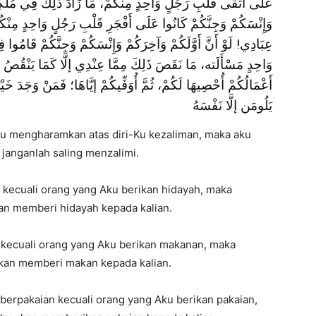
عَلَى أَتْقَى قَلْبِ رَجُلٍ وَاحِدٍ مِنْكُمْ، مَا زَادَ ذَلِكَ فِي مُلْكِي ش
وَإِنْسَكُمْ وَجِنَّكُمْ كَانُوا عَلَى أَفْجَرِ قَلْبِ رَجُلٍ وَاحِدٍ مِنْك
عِبَادِي! لَوْ أَنَّ أَوَّلَكُمْ وَآخِرَكُمْ وَإِنْسَكُمْ وَجِنَّكُمْ قَامُ
وَاحِدٍ مَسْأَلَته، مَا نَقَصَ ذَلِكَ مِمَّا عِنْدِي إلَّا كَمَا يَنْقُصُ الْ
أَعْمَالُكُمْ أُحْصِيهَا لَكُمْ، ثُمَّ أُوَفِّيكُمْ إيَّاهَا؛ فَمَنْ وَجَدَ خَيْرً
يَلُومَن إلَّا نَفْسَهُ
 mengharamkan atas diri-Ku kezaliman, maka aku
 janganlah saling menzalimi.
 kecuali orang yang Aku berikan hidayah, maka
an memberi hidayah kepada kalian.
 kecuali orang yang Aku berikan makanan, maka
kan memberi makan kepada kalian.
berpakaian kecuali orang yang Aku berikan pakaian,