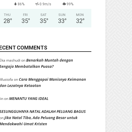
86%
0.9m/s
99%
THU
FRI
SAT
SUN
MON
28
°
35
°
35
°
33
°
32
°
ECENT COMMENTS
Benarkah Muntah dengan
Eka mashudi
on
Sengaja Membatalkan Puasa?
Cara Menggapai Manisnya Keimanan
Mustofa
on
dan Lezatnya Ketaatan
MENANTU YANG IDEAL
Iin
on
SESUNGGUHNYA NATAL ADALAH PELUANG BAGUS
Jika Natal Tiba, Ada Peluang Besar untuk
on
Mendakwahi Umat Kristen