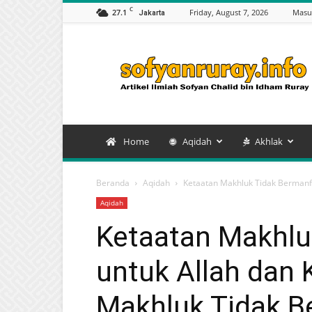
C
27.1
Friday, August 7, 2026
Masu
Jakarta
Artikel
Sofyan
Chalid
bin
Idham
Ruray
Home
Aqidah
Akhlak
Beranda
Aqidah
Ketaatan Makhluk Tidak Bermanfa
Aqidah
Ketaatan Makhlu
untuk Allah dan
Makhluk Tidak B