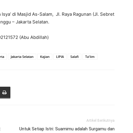
 Isya’ di Masjid As-Salam, Jl. Raya Ragunan (Jl. Sebret
nggu – Jakarta Selatan.
2121572 (Abu Abdillah)
rta
Jakarta Selatan
Kajian
LIPIA
Salafi
Ta'lim
Artikel Berikutnya
t
Untuk Setiap Istri: Suamimu adalah Surgamu dan