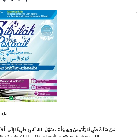
abda,
مَنْ سَلَكَ طَرِيقًا يَلْتَمِسُ فِيهِ عِلْمًا، سَهَّلَ اللهُ لَهُ بِهِ طَرِيقًا إِلَى الْجَنّ