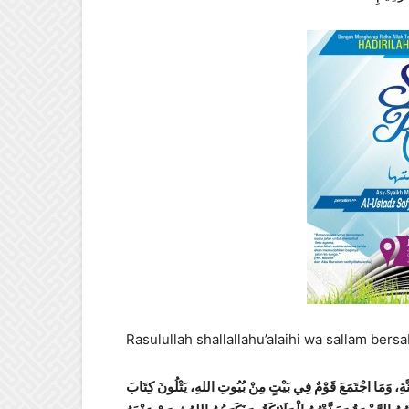
Rasulullah shallallahu’alaihi wa sallam bers
َةِ، وَمَا اجْتَمَعَ قَوْمٌ فِي بَيْتٍ مِنْ بُيُوتِ اللهِ، يَتْلُونَ كِتَابَ