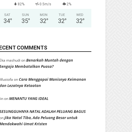
82%
0.5m/s
2%
SAT
SUN
MON
TUE
WED
34
°
35
°
32
°
32
°
32
°
ECENT COMMENTS
Benarkah Muntah dengan
Eka mashudi
on
Sengaja Membatalkan Puasa?
Cara Menggapai Manisnya Keimanan
Mustofa
on
dan Lezatnya Ketaatan
MENANTU YANG IDEAL
Iin
on
SESUNGGUHNYA NATAL ADALAH PELUANG BAGUS
Jika Natal Tiba, Ada Peluang Besar untuk
on
Mendakwahi Umat Kristen