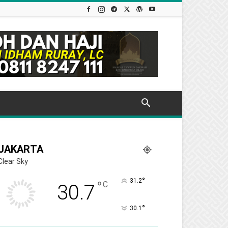
JAKARTA
Clear Sky
°
31.2
°
C
30.7
°
30.1