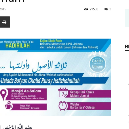
 2015
21533
3
R
بِسْمِ اللَّهِ الرَّحْمَنِ ا