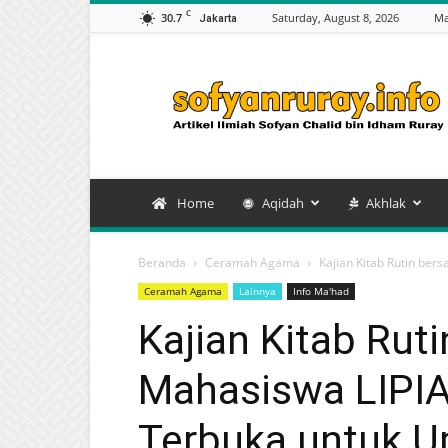
C
30.7
Saturday, August 8, 2026
Ma
Jakarta
Artikel
Sofyan
Chalid
bin
Idham
Ruray
Home
Aqidah
Akhlak
Beranda
Ceramah Agama
Kajian Kitab Rutin be
Ceramah Agama
Lainnya
Info Ma'had
Kajian Kitab Rut
Mahasiswa LIPIA
Terbuka untuk 