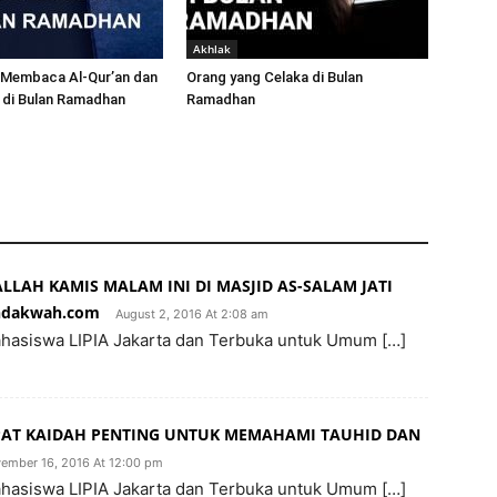
Akhlak
 Membaca Al-Qur’an dan
Orang yang Celaka di Bulan
 di Bulan Ramadhan
Ramadhan
ALLAH KAMIS MALAM INI DI MASJID AS-SALAM JATI
ndakwah.com
August 2, 2016 At 2:08 am
ahasiswa LIPIA Jakarta dan Terbuka untuk Umum […]
MPAT KAIDAH PENTING UNTUK MEMAHAMI TAUHID DAN
ember 16, 2016 At 12:00 pm
ahasiswa LIPIA Jakarta dan Terbuka untuk Umum […]