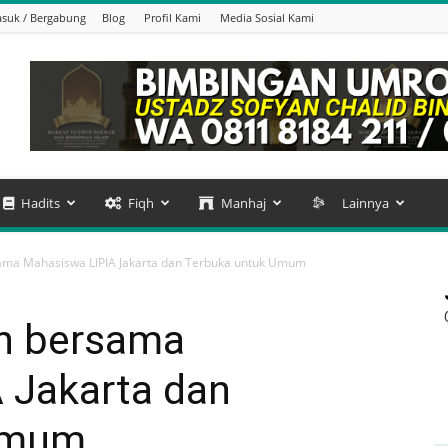
suk / Bergabung
Blog
Profil Kami
Media Sosial Kami
Hadits
Fiqh
Manhaj
Lainnya
rsama Mahasiswa LIPIA Jakarta dan Terbuka untuk Umum
in bersama
 Jakarta dan
Umum