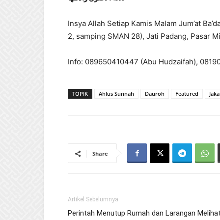
Insya Allah Setiap Kamis Malam Jum’at Ba’da
2, samping SMAN 28), Jati Padang, Pasar Mi
Info: 089650410447 (Abu Hudzaifah), 08190
TOPIK
Ahlus Sunnah
Dauroh
Featured
Jaka
Share
Artikel Sebelumnya
Perintah Menutup Rumah dan Larangan Meliha