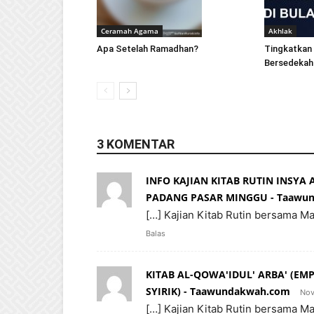
Ceramah Agama
Akhlak
Apa Setelah Ramadhan?
Tingkatkan
Bersedekah
3 KOMENTAR
INFO KAJIAN KITAB RUTIN INSYA 
PADANG PASAR MINGGU - Taawu
[…] Kajian Kitab Rutin bersama M
Balas
KITAB AL-QOWA'IDUL' ARBA' (E
SYIRIK) - Taawundakwah.com
Nov
[…] Kajian Kitab Rutin bersama M