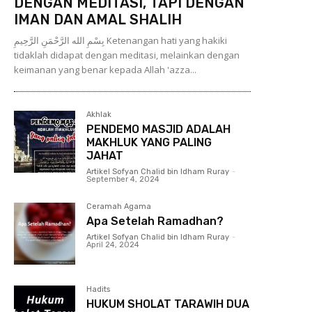
DENGAN MEDITASI, TAPI DENGAN
IMAN DAN AMAL SHALIH
بِسْمِ الله الرَّحْمَنِ الرَّحِيمِ Ketenangan hati yang hakiki
tidaklah didapat dengan meditasi, melainkan dengan
keimanan yang benar kepada Allah 'azza...
Akhlak
PENDEMO MASJID ADALAH
MAKHLUK YANG PALING
JAHAT
Artikel Sofyan Chalid bin Idham Ruray
-
September 4, 2024
Ceramah Agama
Apa Setelah Ramadhan?
Artikel Sofyan Chalid bin Idham Ruray
-
April 24, 2024
Hadits
HUKUM SHOLAT TARAWIH DUA