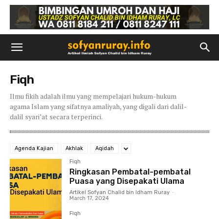
Fiqh
Ilmu fikih adalah ilmu yang mempelajari hukum-hukum
agama Islam yang sifatnya amaliyah, yang digali dari dalil-
dalil syari’at secara terperinci.
Agenda Kajian
Akhlak
Aqidah
Fiqh
Ringkasan Pembatal-pembatal
Puasa yang Disepakati Ulama
Artikel Sofyan Chalid bin Idham Ruray
-
March 17, 2024
Fiqh