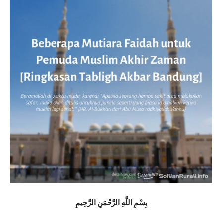
بِسْمِ اللَّهِ الرَّحْمَنِ الرَّحِيمِ