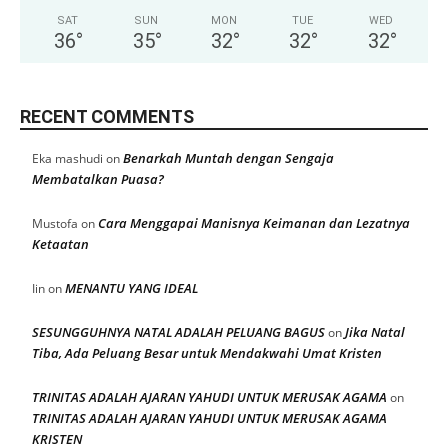
SAT
SUN
MON
TUE
WED
36
°
35
°
32
°
32
°
32
°
RECENT COMMENTS
Benarkah Muntah dengan Sengaja
Eka mashudi
on
Membatalkan Puasa?
Cara Menggapai Manisnya Keimanan dan Lezatnya
Mustofa
on
Ketaatan
MENANTU YANG IDEAL
Iin
on
SESUNGGUHNYA NATAL ADALAH PELUANG BAGUS
Jika Natal
on
Tiba, Ada Peluang Besar untuk Mendakwahi Umat Kristen
TRINITAS ADALAH AJARAN YAHUDI UNTUK MERUSAK AGAMA
on
TRINITAS ADALAH AJARAN YAHUDI UNTUK MERUSAK AGAMA
KRISTEN