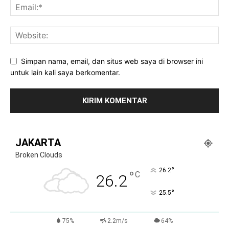
Simpan nama, email, dan situs web saya di browser ini
untuk lain kali saya berkomentar.
JAKARTA
Broken Clouds
°
26.2
°
C
26.2
°
25.5
75%
2.2m/s
64%