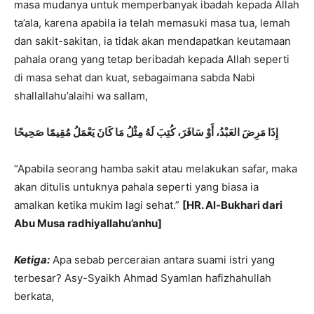
masa mudanya untuk memperbanyak ibadah kepada Allah
ta’ala, karena apabila ia telah memasuki masa tua, lemah
dan sakit-sakitan, ia tidak akan mendapatkan keutamaan
pahala orang yang tetap beribadah kepada Allah seperti
di masa sehat dan kuat, sebagaimana sabda Nabi
shallallahu’alaihi wa sallam,
إِذَا مَرِضَ العَبْدُ، أَوْ سَافَرَ، كُتِبَ لَهُ مِثْلُ مَا كَانَ يَعْمَلُ
مُقِيمًا صَحِيحًا
“Apabila seorang hamba sakit atau melakukan safar, maka
akan ditulis untuknya pahala seperti yang biasa ia
amalkan ketika mukim lagi sehat.”
[HR. Al-Bukhari dari
Abu Musa radhiyallahu’anhu]
Ketiga:
Apa sebab perceraian antara suami istri yang
terbesar? Asy-Syaikh Ahmad Syamlan hafizhahullah
berkata,