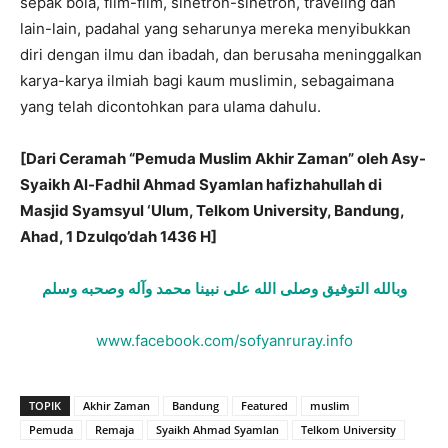
sepak bola, film-film, sinetron-sinetron, traveling dan
lain-lain, padahal yang seharunya mereka menyibukkan
diri dengan ilmu dan ibadah, dan berusaha meninggalkan
karya-karya ilmiah bagi kaum muslimin, sebagaimana
yang telah dicontohkan para ulama dahulu.
[Dari Ceramah “Pemuda Muslim Akhir Zaman” oleh Asy-
Syaikh Al-Fadhil Ahmad Syamlan hafizhahullah di
Masjid Syamsyul ‘Ulum, Telkom University, Bandung,
Ahad, 1 Dzulqo’dah 1436 H]
وبالله
التوفيق
وصلى
الله
على
نبينا
محمد
وآله
وصحبه
وسلم
www.facebook.com/sofyanruray.info
TOPIK
Akhir Zaman
Bandung
Featured
muslim
Pemuda
Remaja
Syaikh Ahmad Syamlan
Telkom University