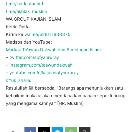
t.me/kaidahtauhid
t.me/akhlak_muslim
WA GROUP KAJIAN ISLAM
Ketik: Daftar
Kirim ke
wa.me/628111833375
Medsos dan YouTube:
Markaz Ta’awun Dakwah dan Bimbingan Islam
–
twitter.com/sofyanruray
–
instagram.com/taawundakwah
–
youtube.com/c/kajiansofyanruray
#Yuk_share
.
Rasulullah ﷺ bersabda, “Barangsiapa menunjukkan satu
kebaikan maka ia akan mendapatkan pahala seperti orang
yang mengamalkannya.” [HR. Muslim]