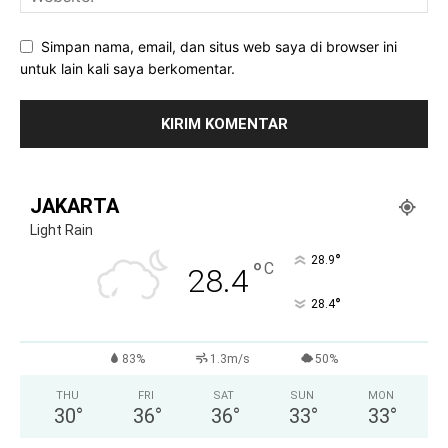
Simpan nama, email, dan situs web saya di browser ini
untuk lain kali saya berkomentar.
JAKARTA
Light Rain
°
28.9
°
C
28.4
°
28.4
83%
1.3m/s
50%
THU
FRI
SAT
SUN
MON
30
°
36
°
36
°
33
°
33
°