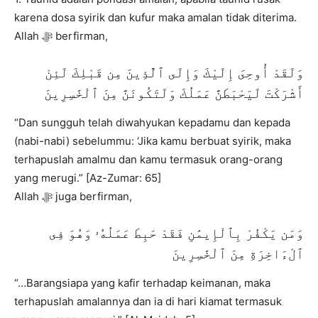
karena dosa syirik dan kufur maka amalan tidak diterima.
Allah ﷻ berfirman,
وَلَقَدْ أُوحِىَ إِلَيْكَ وَإِلَى ٱلَّذِينَ مِن قَبْلِكَ لَئِنْ
أَشْرَكْتَ لَيَحْبَطَنَّ عَمَلُكَ وَلَتَكُونَنَّ مِنَ ٱلْخَٰسِرِينَ
“Dan sungguh telah diwahyukan kepadamu dan kepada
(nabi-nabi) sebelummu: ‘Jika kamu berbuat syirik, maka
terhapuslah amalmu dan kamu termasuk orang-orang
yang merugi.” [Az-Zumar: 65]
Allah ﷻ juga berfirman,
وَمَن يَكْفُرْ بِٱلْإِيمَٰنِ فَقَدْ حَبِطَ عَمَلُهُۥ وَهُوَ فِى
ٱلْءَاخِرَةِ مِنَ ٱلْخَٰسِرِينَ
“…Barangsiapa yang kafir terhadap keimanan, maka
terhapuslah amalannya dan ia di hari kiamat termasuk