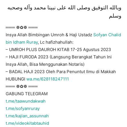
وبالله التوفيق وصلى الله على نبينا محمد وآله وصحبه
وسلم
═══ ❁✿❁ ═══
Insya Allah Bimbingan Umroh & Haji Ustadz
Sofyan Chalid
bin Idham Ruray
, Lc hafizhahullah:
– UMROH PLUS DAUROH KITAB 17-25 Agustus 2023
– HAJI FURODA 2023 (Langsung Berangkat Tahun Ini
Insya Allah, Bisa Menggunakan Notaris)
– BADAL HAJI 2023 Oleh Para Penuntut Ilmu di Makkah
HUBUNGI
wa.me/628118247111
═══ ❁✿❁ ═══
GABUNG TELEGRAM
t.me/taawundakwah
t.me/sofyanruray
t.me/kajian_assunnah
t.me/videokitabtauhid