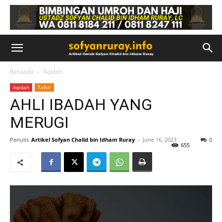
Beranda
Aqidah
Aqidah
Tafsir
AHLI IBADAH YANG
MERUGI
Penulis
Artikel Sofyan Chalid bin Idham Ruray
-
June 16, 2023
0
655