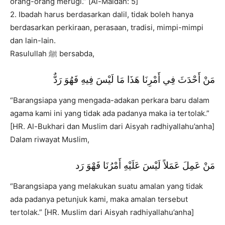
orang-orang merugi.” [Al-Maidah: 5]
2. Ibadah harus berdasarkan dalil, tidak boleh hanya
berdasarkan perkiraan, perasaan, tradisi, mimpi-mimpi
dan lain-lain.
Rasulullah ﷺ bersabda,
مَنْ أَحْدَثَ فِي أَمْرِنَا هَذَا مَا لَيْسَ فِيهِ فَهُوَ رَدٌّ
“Barangsiapa yang mengada-adakan perkara baru dalam
agama kami ini yang tidak ada padanya maka ia tertolak.”
[HR. Al-Bukhari dan Muslim dari Aisyah radhiyallahu’anha]
Dalam riwayat Muslim,
مَنْ عَمِلَ عَمَلاً لَيْسَ عَلَيْهِ أَمْرُنَا فَهْوَ رَد
“Barangsiapa yang melakukan suatu amalan yang tidak
ada padanya petunjuk kami, maka amalan tersebut
tertolak.” [HR. Muslim dari Aisyah radhiyallahu’anha]