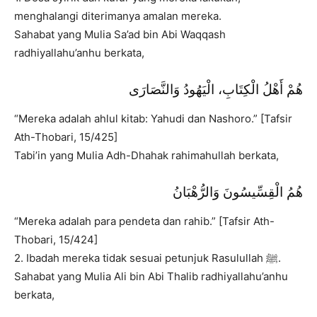
menghalangi diterimanya amalan mereka.
Sahabat yang Mulia Sa’ad bin Abi Waqqash
radhiyallahu’anhu berkata,
هُمْ أَهْلُ الْكِتَابِ، الْيَهُودُ وَالنَّصَارَى
“Mereka adalah ahlul kitab: Yahudi dan Nashoro.” [Tafsir
Ath-Thobari, 15/425]
Tabi’in yang Mulia Adh-Dhahak rahimahullah berkata,
هُمُ الْقِسِّيسُونَ وَالرُّهْبَانُ
“Mereka adalah para pendeta dan rahib.” [Tafsir Ath-
Thobari, 15/424]
2. Ibadah mereka tidak sesuai petunjuk Rasulullah ﷺ.
Sahabat yang Mulia Ali bin Abi Thalib radhiyallahu’anhu
berkata,