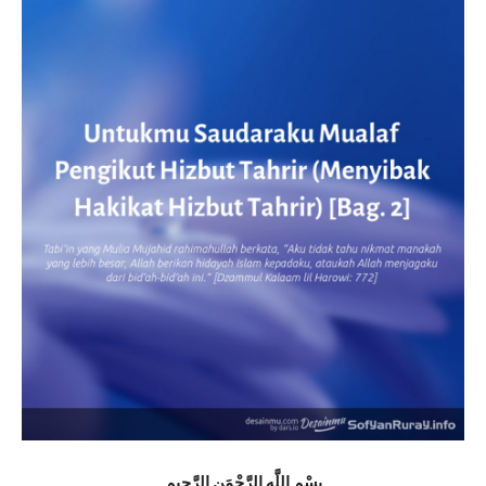
بِسْمِ اللَّهِ الرَّحْمَنِ الرَّحِيمِ