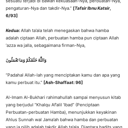
sesuatu terjadi di bawah kekuasaan-Nya, perbuatan-Nya,
pengaturan-Nya dan takdir-Nya.”
[
Tafsir Ibnu Katsir
,
6/93]
Kedua:
Allah ta’ala telah menegaskan bahwa hamba
adalah ciptaan Allah, perbuatan hamba pun ciptaan Allah
‘azza wa jalla, sebagaimana firman-Nya,
وَاللَّهُ خَلَقَكُمْ وَمَا تَعْمَلُونَ
“Padahal Allah-lah yang menciptakan kamu dan apa yang
kamu perbuat itu.”
[Ash-Shaffaat: 96]
Al-Imam Al-Bukhari rahimahullah sampai menyusun kitab
yang berjudul “Khalqu Af’alil ‘Ibad” (Penciptaan
Perbuatan-perbuatan Hamba), menunjukkan keyakinan
Ahlus Sunnah wal Jama’ah bahwa hamba dan perbuatan
yang ia pilih adalah takdir Allah ta’ala. Diantara hadits yang