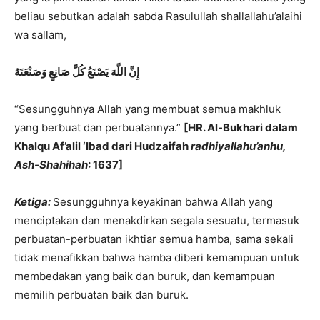
beliau sebutkan adalah sabda Rasulullah shallallahu’alaihi
wa sallam,
إِنَّ
اللَّهَ
يَصْنَعُ كُلَّ صَانِع
ٍ وَصَنْعَتَهُ
“Sesungguhnya Allah yang membuat semua makhluk
yang berbuat dan perbuatannya.”
[HR. Al-Bukhari dalam
Khalqu Af’alil ‘Ibad dari Hudzaifah
radhiyallahu’anhu,
Ash-Shahihah
: 1637]
Ketiga:
Sesungguhnya keyakinan bahwa Allah yang
menciptakan dan menakdirkan segala sesuatu, termasuk
perbuatan-perbuatan ikhtiar semua hamba, sama sekali
tidak menafikkan bahwa hamba diberi kemampuan untuk
membedakan yang baik dan buruk, dan kemampuan
memilih perbuatan baik dan buruk.