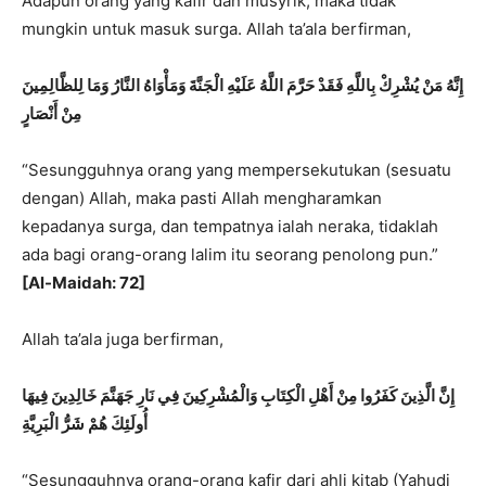
Adapun orang yang kafir dan musyrik, maka tidak
mungkin untuk masuk surga. Allah ta’ala berfirman,
إِنَّهُ مَنْ يُشْرِكْ بِاللَّهِ فَقَدْ حَرَّمَ اللَّهُ عَلَيْهِ الْجَنَّةَ وَمَأْوَاهُ النَّارُ وَمَا لِلظَّالِمِينَ
مِنْ أَنْصَارٍ
“Sesungguhnya orang yang mempersekutukan (sesuatu
dengan) Allah, maka pasti Allah mengharamkan
kepadanya surga, dan tempatnya ialah neraka, tidaklah
ada bagi orang-orang lalim itu seorang penolong pun.”
[Al-Maidah: 72]
Allah ta’ala juga berfirman,
إِنَّ الَّذِينَ كَفَرُوا مِنْ أَهْلِ الْكِتَابِ وَالْمُشْرِكِينَ فِي نَارِ جَهَنَّمَ خَالِدِينَ فِيهَا
أُولَئِكَ هُمْ شَرُّ الْبَرِيَّةِ
“Sesungguhnya orang-orang kafir dari ahli kitab (Yahudi