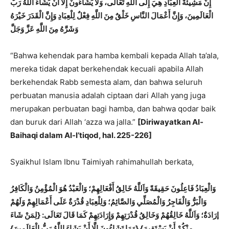
إِنَّ
مَشِيئَةَ الْعِبَاد
ِ هِيَ إِلَى اللَّهِ تَعَالَى، وَلَا يَشَاءُونَ إِلَّا أَنْ يَشَاءَ اللَّهُ رَبُّ
الْعَالَمِينَ، وَإِنَّ أَعْمَالَ النَّاسِ خَلْقٌ مِنَ اللَّهِ فِعْلٌ لِلْعِبَادِ وَإِنَّ الْقَدَرَ خَيْرَهُ
وَشَرَّهُ مِنَ اللَّهِ عَزَّ وَجَلَّ
“Bahwa kehendak para hamba kembali kepada Allah ta’ala,
mereka tidak dapat berkehendak kecuali apabila Allah
berkehendak Rabb semesta alam, dan bahwa seluruh
perbuatan manusia adalah ciptaan dari Allah yang juga
merupakan perbuatan bagi hamba, dan bahwa qodar baik
dan buruk dari Allah ‘azza wa jalla.”
[Diriwayatkan Al-
Baihaqi dalam Al-I’tiqod, hal. 225-226]
Syaikhul Islam Ibnu Taimiyah rahimahullah berkata,
وَالْعِبَادُ
فَاعِلُون
َ حَقِيقَةً وَاَللَّهُ خَالِقُ أَفْعَالِهِمْ؛ وَالْعَبْدُ هُوَ الْمُؤْمِنُ وَالْكَافِرُ
وَالْبَرُّ وَالْفَاجِرُ وَالْمُصَلِّي وَالصَّائِمُ؛ وَلِلْعِبَادِ قُدْرَةٌ عَلَى أَعْمَالِهِمْ وَلَهُمْ
إرَادَةٌ؛ وَاَللَّهُ خَالِقُهُمْ وَخَالِقُ قُدْرَتِهِمْ وَإِرَادَتِهِمْ كَمَا قَالَ تَعَالَى: {لِمَنْ شَاءَ
مِنْكُمْ أَنْ يَسْتَقِيمَ} {وَمَا تَشَاءُونَ إلَّا أَنْ يَشَاءَ اللَّهُ رَبُّ الْعَالَمِينَ}.