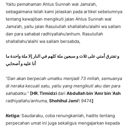
Yaitu pemahaman Ahlus Sunnah wal Jama’ah,
sebagaimana telah kami jelaskan pada artikel sebelumnya
tentang kewajiban mengikuti jalan Ahlus Sunnah wal
Jama’ah, yaitu jalan Rasulullah shallallahu’alaihi wa sallam
dan para sahabat radhiyallahu’anhum. Rasulullah
shallallahu’alaihi wa sallam bersabda,
و تفترق أمتي على ثلاث و سبعين ملة كلهم في النار إلا ملة واحدة ما
أنا عليه و أصحابي
“Dan akan berpecah umatku menjadi 73 millah, semuanya
di neraka kecuali satu, yaitu yang mengikuti aku dan para
sahabatku.”
[HR. Tirmidzi
dari
Abdullah bin ‘Amr bin ‘Ash
radhiyallahu’anhuma,
Shohihul Jami’:
9474
]
Ketiga:
Saudaraku, coba renungkanlah, hadits tentang
perpecahan umat ini juga sekaligus mengajarkan kepada