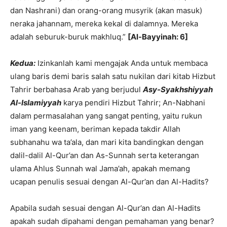
dan Nashrani) dan orang-orang musyrik (akan masuk)
neraka jahannam, mereka kekal di dalamnya. Mereka
adalah seburuk-buruk makhluq.”
[Al-Bayyinah: 6]
Kedua:
Izinkanlah kami mengajak Anda untuk membaca
ulang baris demi baris salah satu nukilan dari kitab Hizbut
Tahrir berbahasa Arab yang berjudul
Asy-Syakhshiyyah
Al-Islamiyyah
karya pendiri Hizbut Tahrir; An-Nabhani
dalam permasalahan yang sangat penting, yaitu rukun
iman yang keenam, beriman kepada takdir Allah
subhanahu wa ta’ala, dan mari kita bandingkan dengan
dalil-dalil Al-Qur’an dan As-Sunnah serta keterangan
ulama Ahlus Sunnah wal Jama’ah, apakah memang
ucapan penulis sesuai dengan Al-Qur’an dan Al-Hadits?
Apabila sudah sesuai dengan Al-Qur’an dan Al-Hadits
apakah sudah dipahami dengan pemahaman yang benar?