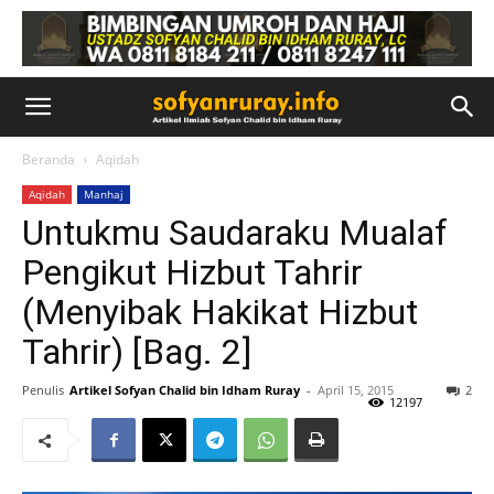
Beranda
Aqidah
Aqidah
Manhaj
Untukmu Saudaraku Mualaf
Pengikut Hizbut Tahrir
(Menyibak Hakikat Hizbut
Tahrir) [Bag. 2]
Penulis
Artikel Sofyan Chalid bin Idham Ruray
-
April 15, 2015
2
12197