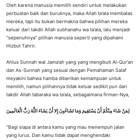
Oleh karena manusia memilih sendiri untuk melakukan
perbuatan baik dan buruknya, maka Allah ta’ala membalas
mereka, tapi itu bukan bermakna bahwa pilihan mereka
keluar dari takdir Allah subhanahu wa ta’ala, lalu menjadi
“sepenuhnya” pilihan manusia seperti yang dipahami
Hizbut Tahrir.
Ahlus Sunnah wal Jama’ah yang yang mengikuti Al-Qur’an
dan As-Sunnah yang sesuai dengan Pemahaman Salaf
meyakini bahwa hamba diberikan kemampuan untuk
memilih, namun pilihannya tidak keluar sedikit pun dari
takdir Allah tabaraka wa ta’ala, sebagaimana firman-Nya,
لِمَنْ شَاءَ مِنْكُمْ أَنْ يَسْتَقِيمَ وَمَا تَشَاءُونَ إِلا أَنْ
يَشَاءَ اللَّهُ رَب
ُّ الْعَالَمِينَ
“Bagi siapa di antara kamu yang mau menempuh jalan
yang lurus. Dan kamu tidak dapat menghendaki