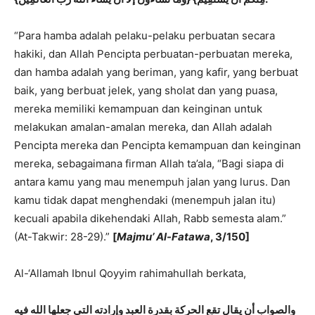
“Para hamba adalah pelaku-pelaku perbuatan secara
hakiki, dan Allah Pencipta perbuatan-perbuatan mereka,
dan hamba adalah yang beriman, yang kafir, yang berbuat
baik, yang berbuat jelek, yang sholat dan yang puasa,
mereka memiliki kemampuan dan keinginan untuk
melakukan amalan-amalan mereka, dan Allah adalah
Pencipta mereka dan Pencipta kemampuan dan keinginan
mereka, sebagaimana firman Allah ta’ala, “Bagi siapa di
antara kamu yang mau menempuh jalan yang lurus. Dan
kamu tidak dapat menghendaki (menempuh jalan itu)
kecuali apabila dikehendaki Allah, Rabb semesta alam.”
(At-Takwir: 28-29).”
[
Majmu’ Al-Fatawa
, 3/150]
Al-‘Allamah Ibnul Qoyyim rahimahullah berkata,
والصواب أن
يقال تقع الحركة بقدرة العبد وإرادته التي جعلها الله فيه