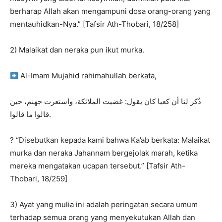
berharap Allah akan mengampuni dosa orang-orang yang
mentauhidkan-Nya.” [Tafsir Ath-Thobari, 18/258]
2) Malaikat dan neraka pun ikut murka.
Al-Imam Mujahid rahimahullah berkata,
ذُكر لنا أن كعبا كان يقول: غضبت الملائكة، واستعرت جهنم، حين
قالوا ما قالوا.
? “Disebutkan kepada kami bahwa Ka’ab berkata: Malaikat
murka dan neraka Jahannam bergejolak marah, ketika
mereka mengatakan ucapan tersebut.” [Tafsir Ath-
Thobari, 18/259]
3) Ayat yang mulia ini adalah peringatan secara umum
terhadap semua orang yang menyekutukan Allah dan