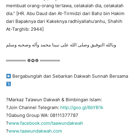
membuat orang-orang tertawa, celakalah dia, celakalah
dia.” [HR. Abu Daud dan At-Tirmidzi dari Bahz bin Hakim
dari Bapaknya dari Kakeknya radhiyallahu’anhu, Shahih
At-Targhib: 2944]
وبالله التوفيق وصلى الله على نبينا محمد وآله وصحبه وسلم
══════ ❁✿❁ ══════
Bergabunglah dan Sebarkan Dakwah Sunnah Bersama
?Markaz Ta’awun Dakwah & Bimbingan Islam:
?Join Channel Telegram:
http://goo.gl/6bYB1k
?Gabung Group WA: 08111377787
?
www.facebook.com/taawundakwah
?
www.taawundakwah.com