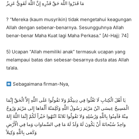
مَا قَدَرُوا اللَّهَ حَقَّ قَدْرِهِ إِنَّ اللَّهَ لَقَوِيٌّ عَزِيزٌ
? “Mereka (kaum musyrikin) tidak mengetahui keagungan
Allah dengan sebenar-benarnya. Sesungguhnya Allah
benar-benar Maha Kuat lagi Maha Perkasa.” [Al-Hajj: 74]
5) Ucapan “Allah memiliki anak” termasuk ucapan yang
melampaui batas dan sebesar-besarnya dusta atas Allah
ta’ala.
Sebagaimana firman-Nya,
يَا أَهْلَ الْكِتابِ لَا تَغْلُوا فِي دِينِكُمْ وَلا تَقُولُوا عَلَى اللَّهِ إِلاَّ الْحَقَّ إِنَّمَا
الْمَسِيحُ عِيسَى ابْنُ مَرْيَمَ رَسُولُ اللَّهِ وَكَلِمَتُهُ أَلْقاها إِلى مَرْيَمَ وَرُوحٌ
مِنْهُ فَآمِنُوا بِاللَّهِ وَرُسُلِهِ وَلا تَقُولُوا ثَلاثَةٌ انْتَهُوا خَيْراً لَكُمْ إِنَّمَا اللَّهُ إِلهٌ
واحِدٌ سُبْحانَهُ أَنْ يَكُونَ لَهُ وَلَدٌ لَهُ مَا فِي السَّماواتِ وَما فِي الْأَرْضِ
وَكَفى بِاللَّهِ وَكِيلاً