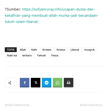
?Sumber:
https://sofyanruray.info/ucapan-dusta-dan-
kekafiran-yang-membuat-allah-murka-jadi-becandaan-
tokoh-islam-liberal/
TOPIK
Allah
Kafir
Kristen
Kristus
Liberal
musyrik
Nabi Isa
terbaru
Yahudi
Yesus
Artikel Sebelumnya
Artikel Berikutnya