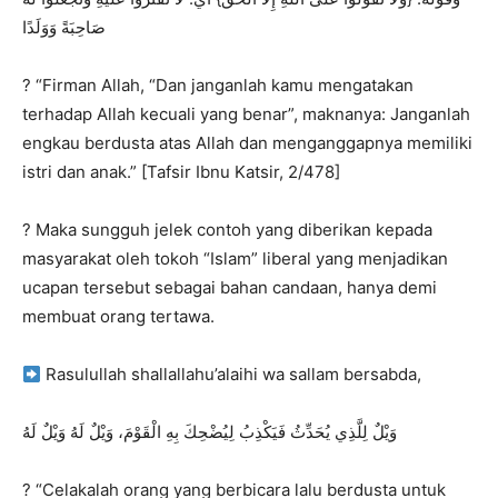
صَاحِبَةً وَوَلَدًا
? “Firman Allah, “Dan janganlah kamu mengatakan
terhadap Allah kecuali yang benar”, maknanya: Janganlah
engkau berdusta atas Allah dan menganggapnya memiliki
istri dan anak.” [Tafsir Ibnu Katsir, 2/478]
? Maka sungguh jelek contoh yang diberikan kepada
masyarakat oleh tokoh “Islam” liberal yang menjadikan
ucapan tersebut sebagai bahan candaan, hanya demi
membuat orang tertawa.
Rasulullah shallallahu’alaihi wa sallam bersabda,
وَيْلٌ لِلَّذِي يُحَدِّثُ فَيَكْذِبُ لِيُضْحِكَ بِهِ الْقَوْمَ، وَيْلٌ لَهُ وَيْلٌ لَهُ
? “Celakalah orang yang berbicara lalu berdusta untuk