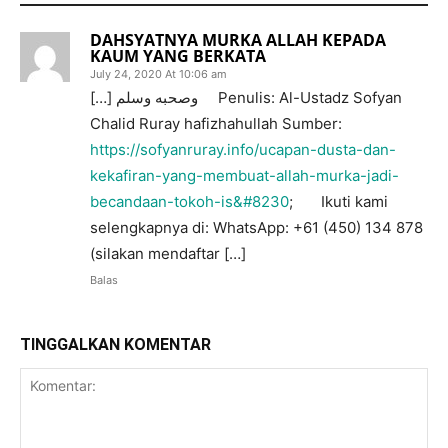
DAHSYATNYA MURKA ALLAH KEPADA
KAUM YANG BERKATA
July 24, 2020 At 10:06 am
[…] وصحبه وسلم Penulis: Al-Ustadz Sofyan
Chalid Ruray hafizhahullah Sumber:
https://sofyanruray.info/ucapan-dusta-dan-
kekafiran-yang-membuat-allah-murka-jadi-
becandaan-tokoh-is&#8230
; Ikuti kami
selengkapnya di: WhatsApp: +61 (450) 134 878
(silakan mendaftar […]
Balas
TINGGALKAN KOMENTAR