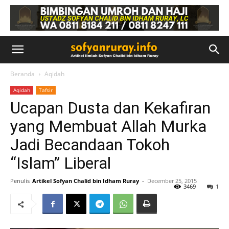
Beranda
Aqidah
Aqidah
Tafsir
Ucapan Dusta dan Kekafiran
yang Membuat Allah Murka
Jadi Becandaan Tokoh
“Islam” Liberal
Penulis
Artikel Sofyan Chalid bin Idham Ruray
-
December 25, 2015
3469
1