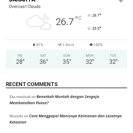
Overcast Clouds
°
26.7
°
C
26.7
°
25.5
81%
1.3m/s
100%
FRI
SAT
SUN
MON
TUE
28
°
36
°
35
°
32
°
32
°
RECENT COMMENTS
Benarkah Muntah dengan Sengaja
Eka mashudi
on
Membatalkan Puasa?
Cara Menggapai Manisnya Keimanan dan Lezatnya
Mustofa
on
Ketaatan