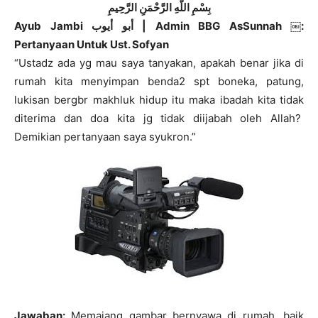
بِسْمِ اللَّهِ الرَّحْمَنِ الرَّحِيمِ
Ayub Jambi أبو أيوب | Admin BBG AsSunnah ￼:
Pertanyaan Untuk Ust. Sofyan
“Ustadz ada yg mau saya tanyakan, apakah benar jika di
rumah kita menyimpan benda2 spt boneka, patung,
lukisan bergbr makhluk hidup itu maka ibadah kita tidak
diterima dan doa kita jg tidak diijabah oleh Allah?
Demikian pertanyaan saya syukron.”
Jawaban:
Memajang gambar bernyawa di rumah, baik