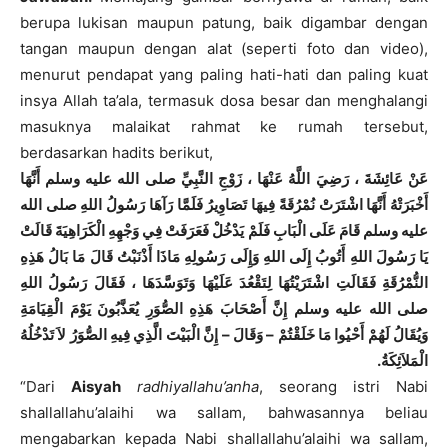
berupa lukisan maupun patung, baik digambar dengan
tangan maupun dengan alat (seperti foto dan video),
menurut pendapat yang paling hati-hati dan paling kuat
insya Allah ta’ala, termasuk dosa besar dan menghalangi
masuknya malaikat rahmat ke rumah tersebut,
berdasarkan hadits berikut,
عَنْ عَائِشَةَ ، رَضِيَ اللَّهُ عَنْهَا ، زَوْجِ النَّبِيِّ صلى الله عليه وسلم أَنَّهَا
أَخْبَرَتْهُ أَنَّهَا اشْتَرَتْ نُمْرُقَةً فِيهَا تَصَاوِيرُ فَلَمَّا رَآهَا رَسُولُ اللهِ صلى الله
عليه وسلم قَامَ عَلَى الْبَابِ فَلَمْ يَدْخُلْ فَعَرَفَتْ فِي وَجْهِهِ الْكَرَاهِيَةَ قَالَتْ
يَا رَسُولَ اللهِ أَتُوبُ إِلَى اللهِ وَإِلَى رَسُولِهِ مَاذَا أَذْنَبْتُ قَالَ مَا بَالُ هَذِهِ
النُّمْرُقَةِ فَقَالَتِ اشْتَرَيْتُهَا لِتَقْعُدَ عَلَيْهَا وَتَوَسَّدَهَا ، فَقَالَ رَسُولُ اللهِ
صلى الله عليه وسلم إِنَّ أَصْحَابَ هَذِهِ الصُّوَرِ يُعَذَّبُونَ يَوْمَ الْقِيَامَةِ
وَيُقَالُ لَهُمْ أَحْيُوا مَا خَلَقْتُمْ – وَقَالَ – إِنَّ الْبَيْتَ الَّذِي فِيهِ الصُّوَرُ لاَ تَدْخُلُهُ
الْمَلاَئِكَةُ.
“Dari
Aisyah
radhiyallahu’anha
, seorang istri Nabi
shallallahu’alaihi wa sallam, bahwasannya beliau
mengabarkan kepada Nabi shallallahu’alaihi wa sallam,