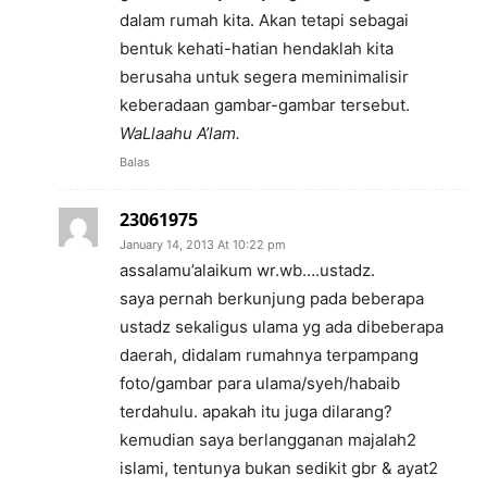
dalam rumah kita. Akan tetapi sebagai
bentuk kehati-hatian hendaklah kita
berusaha untuk segera meminimalisir
keberadaan gambar-gambar tersebut.
WaLlaahu A’lam.
Balas
23061975
January 14, 2013 At 10:22 pm
assalamu’alaikum wr.wb….ustadz.
saya pernah berkunjung pada beberapa
ustadz sekaligus ulama yg ada dibeberapa
daerah, didalam rumahnya terpampang
foto/gambar para ulama/syeh/habaib
terdahulu. apakah itu juga dilarang?
kemudian saya berlangganan majalah2
islami, tentunya bukan sedikit gbr & ayat2