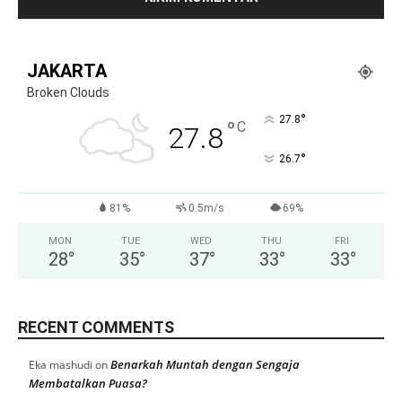
JAKARTA
Broken Clouds
°
27.8
°
C
27.8
°
26.7
81%
0.5m/s
69%
MON
TUE
WED
THU
FRI
28
°
35
°
37
°
33
°
33
°
RECENT COMMENTS
Benarkah Muntah dengan Sengaja
Eka mashudi
on
Membatalkan Puasa?