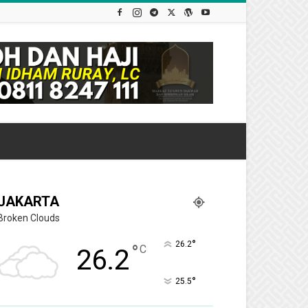
JAKARTA
Broken Clouds
°
26.2
°
C
26.2
°
25.5