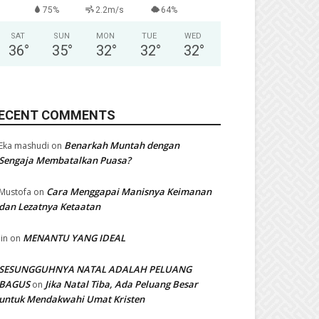
75%
2.2m/s
64%
SAT
SUN
MON
TUE
WED
36
°
35
°
32
°
32
°
32
°
ECENT COMMENTS
Benarkah Muntah dengan
Eka mashudi
on
Sengaja Membatalkan Puasa?
Cara Menggapai Manisnya Keimanan
Mustofa
on
dan Lezatnya Ketaatan
MENANTU YANG IDEAL
Iin
on
SESUNGGUHNYA NATAL ADALAH PELUANG
BAGUS
Jika Natal Tiba, Ada Peluang Besar
on
untuk Mendakwahi Umat Kristen