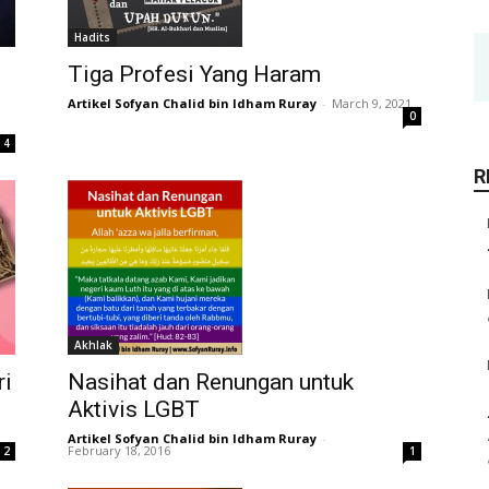
Hadits
Tiga Profesi Yang Haram
Artikel Sofyan Chalid bin Idham Ruray
-
March 9, 2021
0
4
R
Akhlak
ri
Nasihat dan Renungan untuk
Aktivis LGBT
Artikel Sofyan Chalid bin Idham Ruray
-
February 18, 2016
2
1