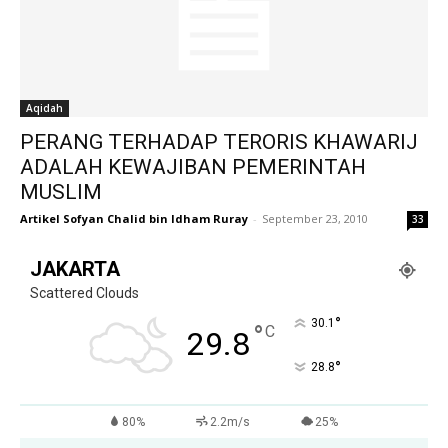
Aqidah
PERANG TERHADAP TERORIS KHAWARIJ
ADALAH KEWAJIBAN PEMERINTAH
MUSLIM
Artikel Sofyan Chalid bin Idham Ruray
-
September 23, 2010
33
JAKARTA
Scattered Clouds
°
30.1
°
C
29.8
°
28.8
80%
2.2m/s
25%