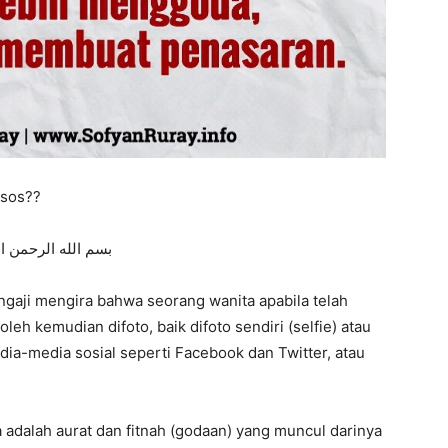
dsos??
بسم الله الرحمن ا
gaji mengira bahwa seorang wanita apabila telah
leh kemudian difoto, baik difoto sendiri (selfie) atau
edia-media sosial seperti Facebook dan Twitter, atau
a adalah aurat dan fitnah (godaan) yang muncul darinya