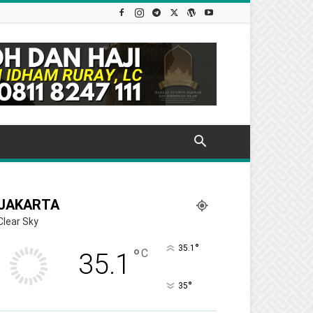
JAKARTA
Clear Sky
°
35.1
°
C
35.1
°
35