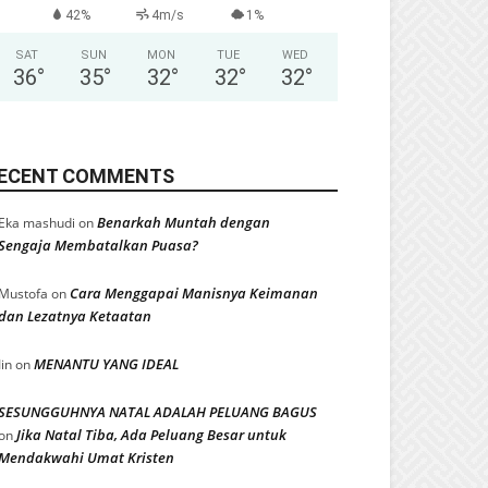
42%
4m/s
1%
SAT
SUN
MON
TUE
WED
36
°
35
°
32
°
32
°
32
°
ECENT COMMENTS
Benarkah Muntah dengan
Eka mashudi
on
Sengaja Membatalkan Puasa?
Cara Menggapai Manisnya Keimanan
Mustofa
on
dan Lezatnya Ketaatan
MENANTU YANG IDEAL
Iin
on
SESUNGGUHNYA NATAL ADALAH PELUANG BAGUS
Jika Natal Tiba, Ada Peluang Besar untuk
on
Mendakwahi Umat Kristen