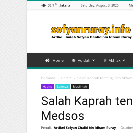
C
35.1
Saturday, August 8, 2026
Ma
Jakarta
Artikel
Sofyan
Chalid
bin
Idham
Ruray
Home
Aqidah
Akhlak
Beranda
Hadits
Salah Kaprah tentang Foto Akhwa
Hadits
Lainnya
Muslimah
Salah Kaprah te
Medsos
Penulis
Artikel Sofyan Chalid bin Idham Ruray
-
October