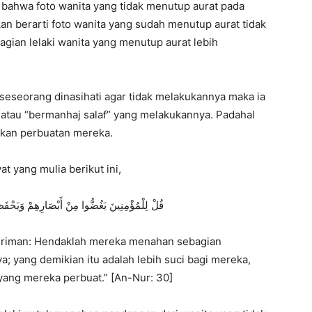
i bahwa foto wanita yang tidak menutup aurat pada
n berarti foto wanita yang sudah menutup aurat tidak
agian lelaki wanita yang menutup aurat lebih
 seseorang dinasihati agar tidak melakukannya maka ia
 atau “bermanhaj salaf” yang melakukannya. Padahal
bukan perbuatan mereka.
t yang mulia berikut ini,
قُلْ لِلْمُؤْمِنِينَ يَغُضُّوا مِنْ أَبْصَارِهِمْ وَيَحْفَظ
 beriman: Hendaklah mereka menahan sebagian
 yang demikian itu adalah lebih suci bagi mereka,
ang mereka perbuat.” [An-Nur: 30]