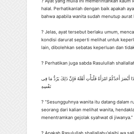
? Ayat yang mulia ini memerintahkan kaum l
halal. Perhatikanlah dengan baik apakah ay
bahwa apabila wanita sudah menutup aurat
? Jelas, ayat tersebut berlaku umum, menc
kondisi darurat seperti melihat untuk keper
lain, dibolehkan sebatas keperluan dan tida
? Perhatikan juga sabda Rasulullah shallallah
ْصَرَ أَحَدُكُمُ امْرَأَةً فَلْيَأْتِ أَهْلَهُ فَإِنَّ ذَلِكَ يَرُدُّ مَا فِى
نَفْسِهِ
? “Sesungguhnya wanita itu datang dalam ru
seorang dari kalian melihat wanita, hendakl
menentramkan gejolak syahwat di jiwanya.” [
? Apakah Rasulullah shallallahu’alaihi wa