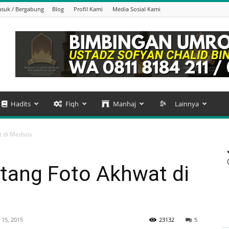
suk / Bergabung
Blog
Profil Kami
Media Sosial Kami
Hadits
Fiqh
Manhaj
Lainnya
t di Medsos
ntang Foto Akhwat di
 15, 2015
23132
5