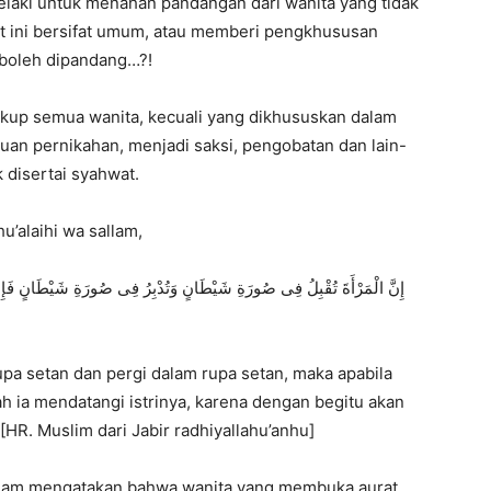
elaki untuk menahan pandangan dari wanita yang tidak
at ini bersifat umum, atau memberi pengkhususan
 boleh dipandang…?!
akup semua wanita, kecuali yang dikhususkan dalam
luan pernikahan, menjadi saksi, pengobatan dan lain-
k disertai syahwat.
u’alaihi wa sallam,
إِنَّ الْمَرْأَةَ تُقْبِلُ فِى صُورَةِ شَيْطَانٍ وَتُدْبِرُ فِى صُورَةِ شَيْطَانٍ فَإِذَا أَب
pa setan dan pergi dalam rupa setan, maka apabila
ah ia mendatangi istrinya, karena dengan begitu akan
HR. Muslim dari Jabir radhiyallahu’anhu]
 sallam mengatakan bahwa wanita yang membuka aurat