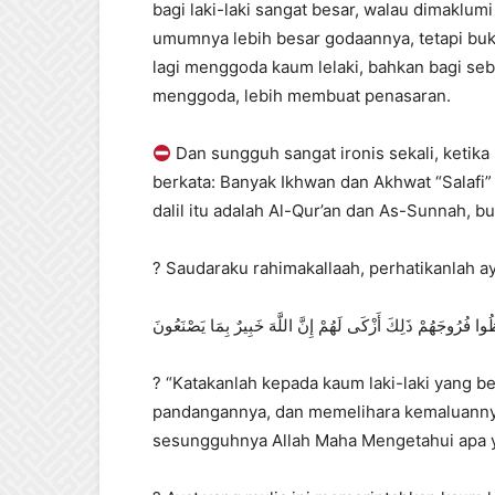
bagi laki-laki sangat besar, walau dimaklum
umumnya lebih besar godaannya, tetapi buka
lagi menggoda kaum lelaki, bahkan bagi seb
menggoda, lebih membuat penasaran.
Dan sungguh sangat ironis sekali, ketika
berkata: Banyak Ikhwan dan Akhwat “Salafi”
dalil itu adalah Al-Qur’an dan As-Sunnah, 
? Saudaraku rahimakallaah, perhatikanlah aya
ُوا فُرُوجَهُمْ ذَلِكَ أَزْكَى لَهُمْ إِنَّ اللَّهَ خَبِيرٌ بِمَا يَصْنَعُونَ
? “Katakanlah kepada kaum laki-laki yang
pandangannya, dan memelihara kemaluannya;
sesungguhnya Allah Maha Mengetahui apa y