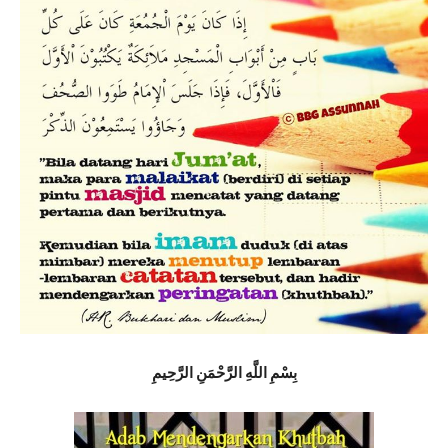
بِسْمِ اللَّهِ الرَّحْمَنِ الرَّحِيمِ