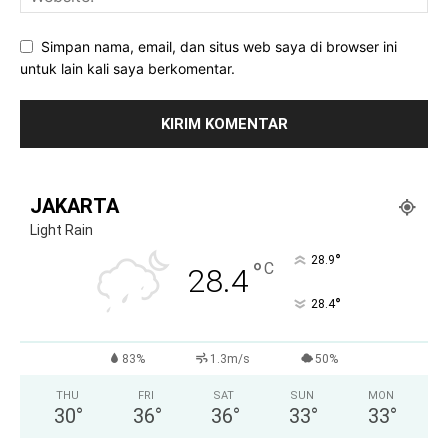
Simpan nama, email, dan situs web saya di browser ini
untuk lain kali saya berkomentar.
JAKARTA
Light Rain
°
28.9
°
C
28.4
°
28.4
83%
1.3m/s
50%
THU
FRI
SAT
SUN
MON
30
°
36
°
36
°
33
°
33
°