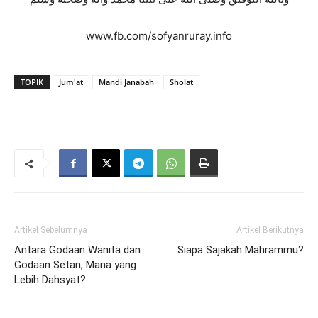
www.fb.com/sofyanruray.info
TOPIK
Jum'at
Mandi Janabah
Sholat
Artikel Sebelumnya
Artikel Berikutnya
Antara Godaan Wanita dan
Siapa Sajakah Mahrammu?
Godaan Setan, Mana yang
Lebih Dahsyat?