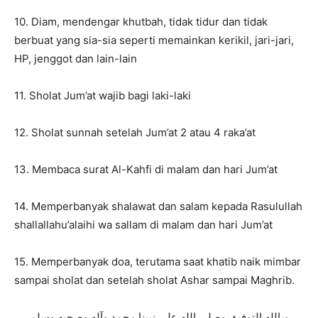
10. Diam, mendengar khutbah, tidak tidur dan tidak
berbuat yang sia-sia seperti memainkan kerikil, jari-jari,
HP, jenggot dan lain-lain
11. Sholat Jum’at wajib bagi laki-laki
12. Sholat sunnah setelah Jum’at 2 atau 4 raka’at
13. Membaca surat Al-Kahfi di malam dan hari Jum’at
14. Memperbanyak shalawat dan salam kepada Rasulullah
shallallahu’alaihi wa sallam di malam dan hari Jum’at
15. Memperbanyak doa, terutama saat khatib naik mimbar
sampai sholat dan setelah sholat Ashar sampai Maghrib.
وبالله التوفيق وصلى الله على نبينا محمد وآله وصحبه وسلم