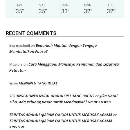
FRI
SAT
SUN
MON
TUE
35
°
35
°
33
°
32
°
32
°
RECENT COMMENTS
Benarkah Muntah dengan Sengaja
Eka mashudi
on
Membatalkan Puasa?
Cara Menggapai Manisnya Keimanan dan Lezatnya
Mustofa
on
Ketaatan
MENANTU YANG IDEAL
Iin
on
SESUNGGUHNYA NATAL ADALAH PELUANG BAGUS
Jika Natal
on
Tiba, Ada Peluang Besar untuk Mendakwahi Umat Kristen
TRINITAS ADALAH AJARAN YAHUDI UNTUK MERUSAK AGAMA
on
TRINITAS ADALAH AJARAN YAHUDI UNTUK MERUSAK AGAMA
KRISTEN