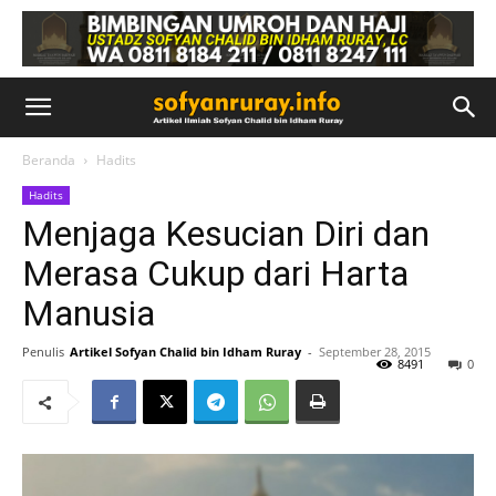
Beranda
Hadits
Hadits
Menjaga Kesucian Diri dan
Merasa Cukup dari Harta
Manusia
Penulis
Artikel Sofyan Chalid bin Idham Ruray
-
September 28, 2015
8491
0