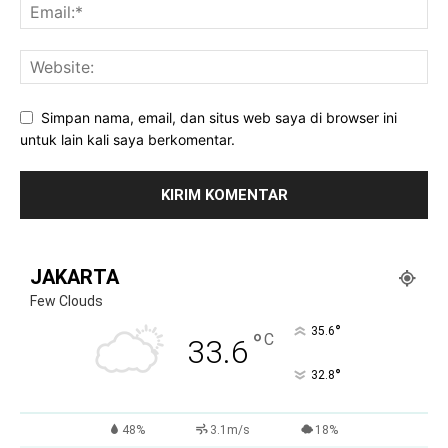
Simpan nama, email, dan situs web saya di browser ini
untuk lain kali saya berkomentar.
JAKARTA
Few Clouds
°
35.6
°
C
33.6
°
32.8
48%
3.1m/s
18%