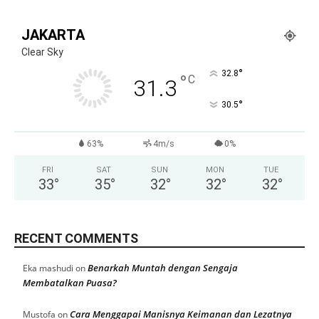
JAKARTA
Clear Sky
°
32.8
°
C
31.3
°
30.5
63%
4m/s
0%
FRI
SAT
SUN
MON
TUE
33
°
35
°
32
°
32
°
32
°
RECENT COMMENTS
Benarkah Muntah dengan Sengaja
Eka mashudi
on
Membatalkan Puasa?
Cara Menggapai Manisnya Keimanan dan Lezatnya
Mustofa
on