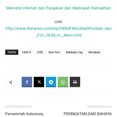
Memetik Hikmah dan Pelajaran dari Madrasah Ramadhan
Link:
http://www.4shared.com/mp3/XBdFAGnXba/Khutbah_Idul
_Fitri_1436_H__Mem.html
TOPIK
1436 H
2105
Idul Fitri
Kalibata City
Khutbah
Artikel Sebelumnya
Artikel Berikutnya
Pemerintah Indonesia,
PERINGATAN DARI BAHAYA