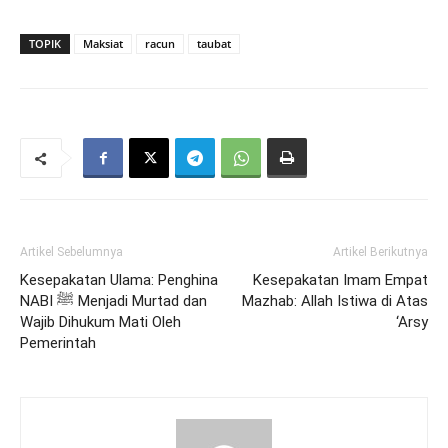
TOPIK
Maksiat
racun
taubat
Artikel Sebelumnya
Artikel Berikutnya
Kesepakatan Ulama: Penghina
Kesepakatan Imam Empat
NABI ﷺ Menjadi Murtad dan
Mazhab: Allah Istiwa di Atas
Wajib Dihukum Mati Oleh
‘Arsy
Pemerintah