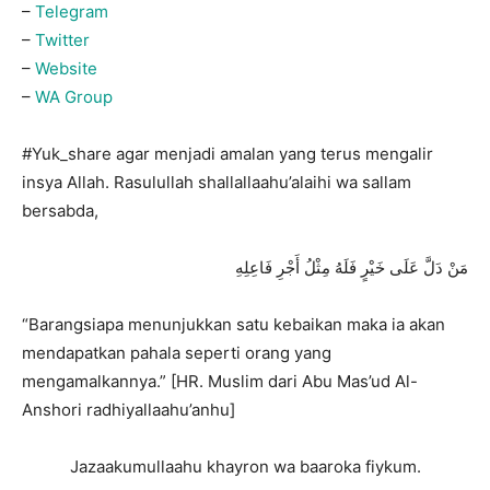
–
Telegram
–
Twitter
–
Website
–
WA Group
#Yuk_share agar menjadi amalan yang terus mengalir
insya Allah. Rasulullah shallallaahu’alaihi wa sallam
bersabda,
مَنْ دَلَّ عَلَى خَيْرٍ فَلَهُ مِثْلُ أَجْرِ فَاعِلِهِ
“Barangsiapa menunjukkan satu kebaikan maka ia akan
mendapatkan pahala seperti orang yang
mengamalkannya.” [HR. Muslim dari Abu Mas’ud Al-
Anshori radhiyallaahu’anhu]
Jazaakumullaahu khayron wa baaroka fiykum.