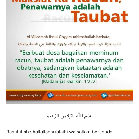
بِسْمِ اللَّهِ الرَّحْمَنِ الرَّحِيمِ
Rasulullah shallallaahu’alaihi wa sallam bersabda,