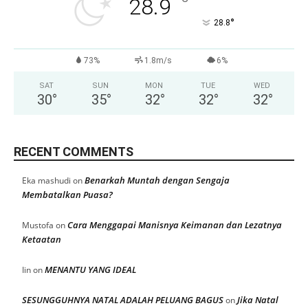
°
28.9
°
28.8
73%
1.8m/s
6%
SAT
SUN
MON
TUE
WED
30
°
35
°
32
°
32
°
32
°
RECENT COMMENTS
Benarkah Muntah dengan Sengaja
Eka mashudi
on
Membatalkan Puasa?
Cara Menggapai Manisnya Keimanan dan Lezatnya
Mustofa
on
Ketaatan
MENANTU YANG IDEAL
Iin
on
SESUNGGUHNYA NATAL ADALAH PELUANG BAGUS
Jika Natal
on