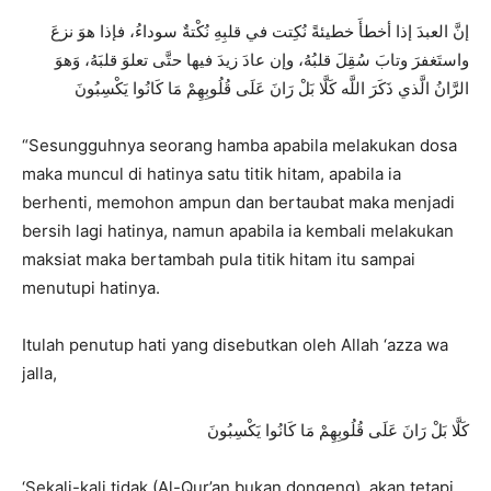
إنَّ العبدَ إذا أخطأَ خطيئةً نُكِتت في قلبِهِ نُكْتةٌ سوداءُ، فإذا هوَ نزعَ
واستَغفرَ وتابَ سُقِلَ قلبُهُ، وإن عادَ زيدَ فيها حتَّى تعلوَ قلبَهُ، وَهوَ
الرَّانُ الَّذي ذَكَرَ اللَّه كَلَّا بَلْ رَانَ عَلَى قُلُوبِهِمْ مَا كَانُوا يَكْسِبُونَ
“Sesungguhnya seorang hamba apabila melakukan dosa
maka muncul di hatinya satu titik hitam, apabila ia
berhenti, memohon ampun dan bertaubat maka menjadi
bersih lagi hatinya, namun apabila ia kembali melakukan
maksiat maka bertambah pula titik hitam itu sampai
menutupi hatinya.
Itulah penutup hati yang disebutkan oleh Allah ‘azza wa
jalla,
كَلَّا بَلْ رَانَ عَلَى قُلُوبِهِمْ مَا كَانُوا يَكْسِبُونَ
‘Sekali-kali tidak (Al-Qur’an bukan dongeng), akan tetapi