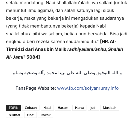
selalu mendatangi Nabi shallallahu’alaihi wa sallam (untuk
menuntut ilmu agama), dan salah satunya lagi sibuk
bekerja, maka yang bekerja ini mengadukan saudaranya
(yang tidak membantunya bekerja) kepada Nabi
shallallahu’alaihi wa sallam, beliau pun bersabda: Bisa jadi
engkau diberi rezeki karena saudaramu itu.”
[HR. At-
Tirmidzi dari Anas bin Malik
radhiyallahu’anhu, Shahih
Al-Jami’
: 5084]
وبالله التوفيق وصلى الله على نبينا محمد وآله وصحبه وسلم
FansPage Website:
www.fb.com/sofyanruray.info
TOPIK
Cobaan
Halal
Haram
Harta
Judi
Musibah
Nikmat
riba'
Rokok