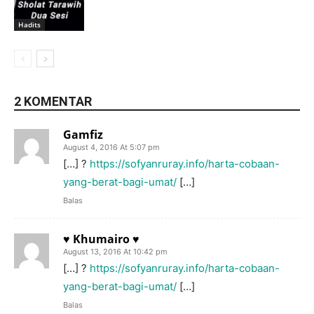
Hadits
2 KOMENTAR
Gamfiz
August 4, 2016 At 5:07 pm
[…] ?
https://sofyanruray.info/harta-cobaan-
yang-berat-bagi-umat/
[…]
Balas
♥ Khumairo ♥
August 13, 2016 At 10:42 pm
[…] ?
https://sofyanruray.info/harta-cobaan-
yang-berat-bagi-umat/
[…]
Balas