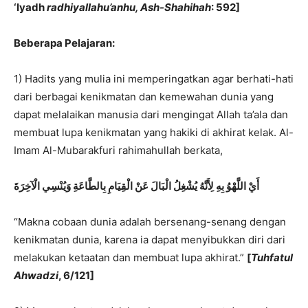
‘Iyadh
radhiyallahu’anhu, Ash-Shahihah
: 592]
Beberapa Pelajaran:
1) Hadits yang mulia ini memperingatkan agar berhati-hati
dari berbagai kenikmatan dan kemewahan dunia yang
dapat melalaikan manusia dari mengingat Allah ta’ala dan
membuat lupa kenikmatan yang hakiki di akhirat kelak. Al-
Imam Al-Mubarakfuri rahimahullah berkata,
أَيْ اللَّهْوُ بِهِ لِأَنَّهُ يُشْغِلُ الْبَالَ عَنْ الْقِيَامِ بِالطَّاعَةِ وَيُنْسِي الْآخِرَةَ
“Makna cobaan dunia adalah bersenang-senang dengan
kenikmatan dunia, karena ia dapat menyibukkan diri dari
melakukan ketaatan dan membuat lupa akhirat.”
[
Tuhfatul
Ahwadzi
, 6/121]