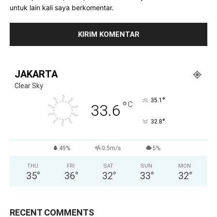
untuk lain kali saya berkomentar.
JAKARTA
Clear Sky
°
35.1
°
C
33.6
°
32.8
49%
0.5m/s
5%
THU
FRI
SAT
SUN
MON
35
°
36
°
32
°
33
°
32
°
RECENT COMMENTS