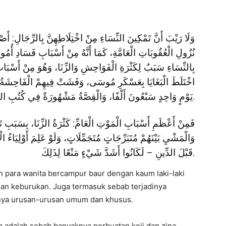
,
وَلَا رَيْبَ أَنَّ تَمْكِينَ النِّسَاءِ مِنْ اخْتِلَاطِهِنَّ بِالرِّجَالِ: أَصْ
نُزُولِ الْعُقُوبَاتِ الْعَامَّةِ، كَمَا أَنَّهُ مِنْ أَسْبَابِ فَسَادِ أُمُور
بِالنِّسَاءِ سَبَبٌ لِكَثْرَةِ الْفَوَاحِشِ وَالزِّنَا، وَهُوَ مِنْ أَسْبَابِ 
اخْتَلَطَ الْبَغَايَا بِعَسْكَرِ مُوسَى، وَفَشَتْ فِيهِمْ الْفَاحِشَةُ:
يَوْمٍ وَاحِدٍ سَبْعُونَ أَلْفًا، وَالْقِصَّةُ مَشْهُورَةٌ فِي كُتُبِ التَّفَاسِيرِ.
فَمِنْ أَعْظَمِ أَسْبَابِ الْمَوْتِ الْعَامِّ: كَثْرَةُ الزِّنَا، بِسَبَبِ ت،
وَالْمَشْيِ بَيْنَهُمْ مُتَبَرِّجَاتٍ مُتَجَمِّلَاتٍ، وَلَوْ عَلِمَ أَوْلِيَاءُ –
قَبْلَ الدِّينِ – لَكَانُوا أَشَدَّ شَيْءٍ مَنْعًا لِذَلِكَ.
n para wanita bercampur baur dengan kaum laki-laki
an keburukan. Juga termasuk sebab terjadinya
knya urusan-urusan umum dan khusus.
 adalah sebab banyaknya perbuatan keji dan zina,