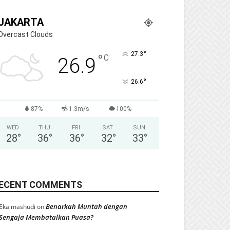
JAKARTA
Overcast Clouds
°
27.3
°
C
26.9
°
26.6
87%
1.3m/s
100%
WED
THU
FRI
SAT
SUN
28
°
36
°
36
°
32
°
33
°
ECENT COMMENTS
Benarkah Muntah dengan
Eka mashudi
on
Sengaja Membatalkan Puasa?