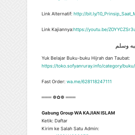
Link Alternatif:
http://bit.ly/10_Prinsip_Saat
Link Kajiannya:
https://youtu.be/ZOYYCZSr3
به وسلم
Yuk Belajar Buku-buku Hijrah dan Taubat:
https://toko.sofyanruray.info/category/buku
Fast Order:
wa.me/628118247111
═══ ❁✿❁ ═══
Gabung Group WA KAJIAN ISLAM
Ketik: Daftar
Kirim ke Salah Satu Admin: