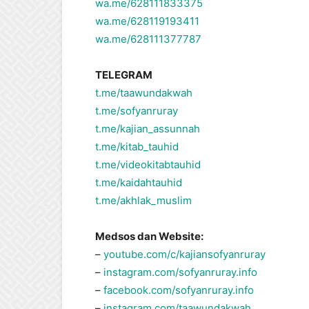
wa.me/628111833375
wa.me/628119193411
wa.me/628111377787
TELEGRAM
t.me/taawundakwah
t.me/sofyanruray
t.me/kajian_assunnah
t.me/kitab_tauhid
t.me/videokitabtauhid
t.me/kaidahtauhid
t.me/akhlak_muslim
Medsos dan Website:
–
youtube.com/c/kajiansofyanruray
–
instagram.com/sofyanruray.info
–
facebook.com/sofyanruray.info
–
instagram.com/taawundakwah