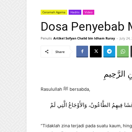
Ceramah Agama
Hadits
Video
Dosa Penyebab 
Penulis
Artikel Sofyan Chalid bin Idham Ruray
-
July 24,
Share
نِ الرَّحِيمِ
Rasulullah ﷺ bersabda,
 فَشَا فِيهِمُ الطَّاعُونُ، وَالأَوْجَاعُ الَّتِي لَمْ
“Tidaklah zina terjadi pada suatu kaum, hi