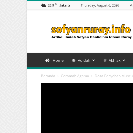
C
26.9
Thursday, August 6, 2026
Ma
Jakarta
Artikel
Sofyan
Chalid
bin
Idham
Ruray
Home
Aqidah
Akhlak
Beranda
Ceramah Agama
Dosa Penyebab Muncu