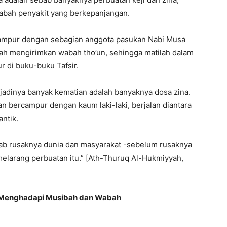
wabah penyakit yang berkepanjangan.
rcampur dengan sebagian anggota pasukan Nabi Musa
lah mengirimkan wabah tho’un, sehingga matilah dalam
r di buku-buku Tafsir.
adinya banyak kematian adalah banyaknya dosa zina.
an bercampur dengan kaum laki-laki, berjalan diantara
ntik.
b rusaknya dunia dan masyarakat -sebelum rusaknya
elarang perbuatan itu.” [Ath-Thuruq Al-Hukmiyyah,
im Menghadapi Musibah dan Wabah