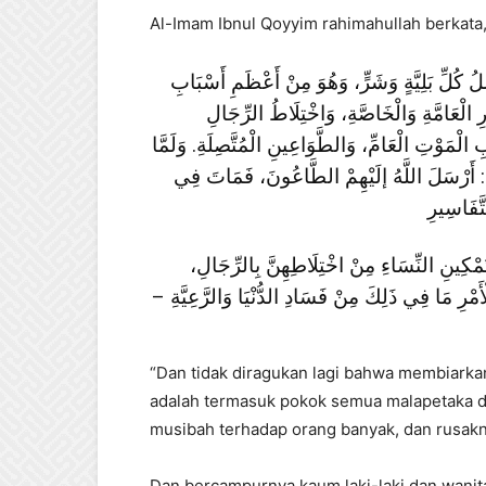
Al-Imam Ibnul Qoyyim rahimahullah berkata
لُ كُلِّ بَلِيَّةٍ وَشَرٍّ، وَهُوَ مِنْ أَعْظَمِ أَسْبَابِ
ِ الْعَامَّةِ وَالْخَاصَّةِ، وَاخْتِلَاطُ الرِّجَالِ
الْمَوْتِ الْعَامِّ، وَالطَّوَاعِينِ الْمُتَّصِلَةِ. وَلَمَّا
 أَرْسَلَ اللَّهُ إلَيْهِمْ الطَّاعُونَ، فَمَاتَ فِي
َمْكِينِ النِّسَاءِ مِنْ اخْتِلَاطِهِنَّ بِالرِّجَالِ
 الْأَمْرِ مَا فِي ذَلِكَ مِنْ فَسَادِ الدُّنْيَا وَالرَّعِيَّةِ
“Dan tidak diragukan lagi bahwa membiarka
adalah termasuk pokok semua malapetaka d
musibah terhadap orang banyak, dan rusa
Dan bercampurnya kaum laki-laki dan wanita