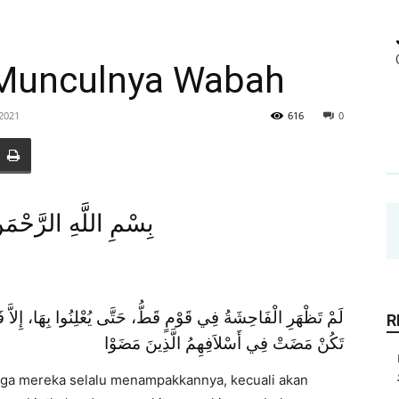
Munculnya Wabah
 2021
616
0
بِسْمِ اللَّهِ الرَّحْمَ
لَمْ تَظْهَرِ الْفَاحِشَةُ فِي قَوْمٍ قَطُّ، حَتَّى يُعْلِنُوا بِهَا، إِلاَّ
R
تَكُنْ مَضَتْ فِي أَسْلاَفِهِمُ الَّذِينَ مَضَوْا
ngga mereka selalu menampakkannya, kecuali akan