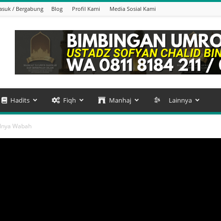
suk / Bergabung
Blog
Profil Kami
Media Sosial Kami
Hadits
Fiqh
Manhaj
Lainnya
lnya Wabah