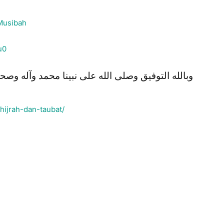
_Musibah
u0
وبالله التوفيق وصلى الله على نبينا محمد وآله وصح
/hijrah-dan-taubat/